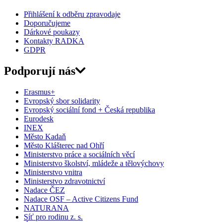
Přihlášení k odběru zpravodaje
Doporučujeme
Dárkové poukazy
Kontakty RADKA
GDPR
Podporují nás
Erasmus+
Evropský sbor solidarity
Evropský sociální fond + Česká republika
Eurodesk
INEX
Město Kadaň
Město Klášterec nad Ohří
Ministerstvo práce a sociálních věcí
Ministerstvo školství, mládeže a tělovýchovy
Ministerstvo vnitra
Ministerstvo zdravotnictví
Nadace ČEZ
Nadace OSF – Active Citizens Fund
NATURANA
Síť pro rodinu z. s.