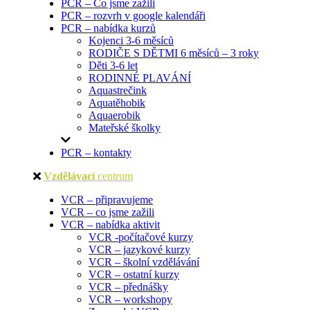
PCR – Co jsme zažili
PCR – rozvrh v google kalendáři
PCR – nabídka kurzů
Kojenci 3-6 měsíců
RODIČE S DĚTMI 6 měsíců – 3 roky
Děti 3-6 let
RODINNÉ PLAVÁNÍ
Aquastrečink
Aquatěhobik
Aquaerobik
Mateřské školky
PCR – kontakty
Vzdělávací
centrum
VCR – připravujeme
VCR – co jsme zažili
VCR – nabídka aktivit
VCR -počítačové kurzy
VCR – jazykové kurzy
VCR – školní vzdělávání
VCR – ostatní kurzy
VCR – přednášky
VCR – workshopy