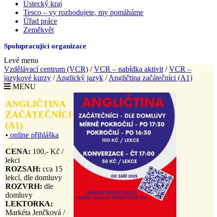
Ústecký kraj
Tesco – vy rozhodujete, my pomáháme
Úřad práce
Zeměkvět
Spolupracující organizace
Levé menu
Vzdělávací centrum (VCR)
/
VCR – nabídka aktivit
/
VCR –
jazykové kurzy
/
Anglický jazyk
/
Angličtina začátečníci (A1)
MENU
ANGLIČTINA
ZAČÁTEČNÍCI
(A1)
•
online přihláška
CENA:
100,- Kč /
lekci
ROZSAH:
cca 15
lekcí, dle domluvy
ROZVRH:
dle
domluvy
LEKTORKA
:
Markéta Jenčková /