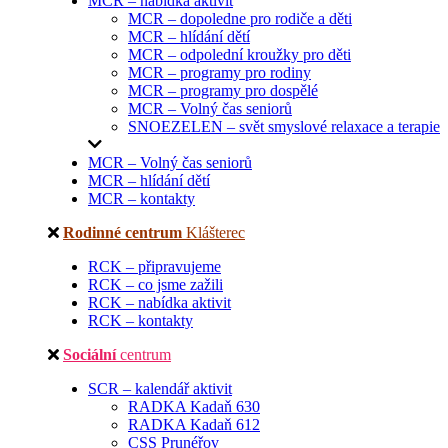
MCR – nabídka aktivit
MCR – dopoledne pro rodiče a děti
MCR – hlídání dětí
MCR – odpolední kroužky pro děti
MCR – programy pro rodiny
MCR – programy pro dospělé
MCR – Volný čas seniorů
SNOEZELEN – svět smyslové relaxace a terapie
MCR – Volný čas seniorů
MCR – hlídání dětí
MCR – kontakty
Rodinné centrum
Klášterec
RCK – připravujeme
RCK – co jsme zažili
RCK – nabídka aktivit
RCK – kontakty
Sociální
centrum
SCR – kalendář aktivit
RADKA Kadaň 630
RADKA Kadaň 612
CSS Prunéřov