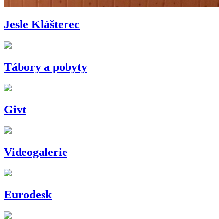
Jesle Klášterec
Tábory a pobyty
Givt
Videogalerie
Eurodesk