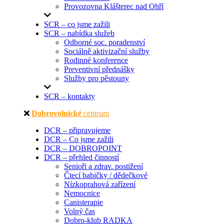
Provozovna Klášterec nad Ohří
SCR – co jsme zažili
SCR – nabídka služeb
Odborné soc. poradenství
Sociálně aktivizační služby
Rodinné konference
Preventivní přednášky
Služby pro pěstouny
SCR – kontakty
Dobrovolnické
centrum
DCR – připravujeme
DCR – Co jsme zažili
DCR – DOBROPOINT
DCR – přehled činností
Senioři a zdrav. postižení
Čtecí babičky / dědečkové
Nízkoprahová zařízení
Nemocnice
Canisterapie
Volný čas
Dobro-klub RADKA