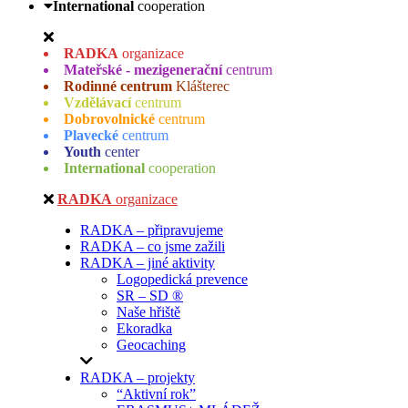
International
cooperation
RADKA
organizace
Mateřské - mezigenerační
centrum
Rodinné centrum
Klášterec
Vzdělávací
centrum
Dobrovolnické
centrum
Plavecké
centrum
Youth
center
International
cooperation
RADKA
organizace
RADKA – připravujeme
RADKA – co jsme zažili
RADKA – jiné aktivity
Logopedická prevence
SR – SD ®
Naše hřiště
Ekoradka
Geocaching
RADKA – projekty
“Aktivní rok”