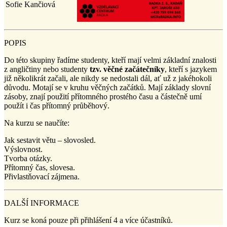
Sofie Kančiová
POPIS
Do této skupiny řadíme studenty, kteří mají velmi základní znalosti
z angličtiny nebo studenty
tzv. věčné začátečníky
, kteří s jazykem
již několikrát začali, ale nikdy se nedostali dál, ať už z jakéhokoli
důvodu. Motají se v kruhu věčných začátků. Mají základy slovní
zásoby, znají použití přítomného prostého času a částečně umí
použít i čas přítomný průběhový.
Na kurzu se naučíte:
Jak sestavit větu – slovosled.
Výslovnost.
Tvorba otázky.
Přítomný čas, slovesa.
Přivlastňovací zájmena.
DALŠÍ INFORMACE
Kurz se koná pouze při přihlášení 4 a více účastníků.