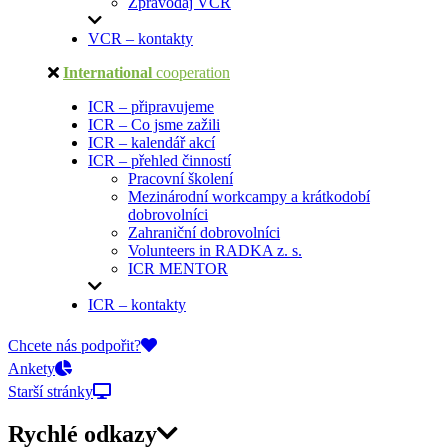
Zpravodaj VCR
VCR – kontakty
International
cooperation
ICR – připravujeme
ICR – Co jsme zažili
ICR – kalendář akcí
ICR – přehled činností
Pracovní školení
Mezinárodní workcampy a krátkodobí
dobrovolníci
Zahraniční dobrovolníci
Volunteers in RADKA z. s.
ICR MENTOR
ICR – kontakty
On-line přihlášky
Chcete nás podpořit?
Ankety
Starší stránky
Rychlé odkazy