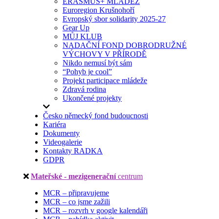
ERASMUS+ MLÁDEŽ
Euroregion Krušnohoří
Evropský sbor solidarity 2025-27
Gear Up
MŮJ KLUB
NADAČNÍ FOND DOBRODRUŽNÉ
VÝCHOVY V PŘÍRODĚ
Nikdo nemusí být sám
“Pohyb je cool”
Projekt participace mládeže
Zdravá rodina
Ukončené projekty
Česko německý fond budoucnosti
Kariéra
Dokumenty
Videogalerie
Kontakty RADKA
GDPR
Mateřské - mezigenerační
centrum
MCR – připravujeme
MCR – co jsme zažili
MCR – rozvrh v google kalendáři