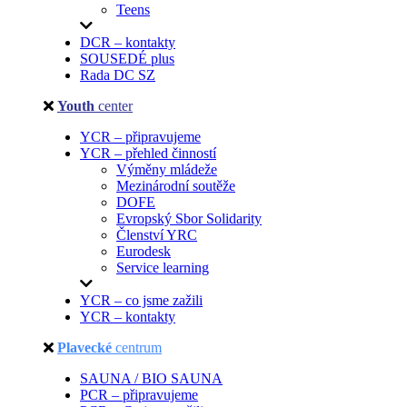
Teens
DCR – kontakty
SOUSEDÉ plus
Rada DC SZ
Youth
center
YCR – připravujeme
YCR – přehled činností
Výměny mládeže
Mezinárodní soutěže
DOFE
Evropský Sbor Solidarity
Členství YRC
Eurodesk
Service learning
YCR – co jsme zažili
YCR – kontakty
Plavecké
centrum
SAUNA / BIO SAUNA
PCR – připravujeme