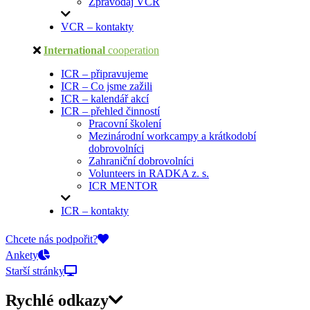
Zpravodaj VCR
VCR – kontakty
International
cooperation
ICR – připravujeme
ICR – Co jsme zažili
ICR – kalendář akcí
ICR – přehled činností
Pracovní školení
Mezinárodní workcampy a krátkodobí
dobrovolníci
Zahraniční dobrovolníci
Volunteers in RADKA z. s.
ICR MENTOR
ICR – kontakty
On-line přihlášky
Chcete nás podpořit?
Ankety
Starší stránky
Rychlé odkazy