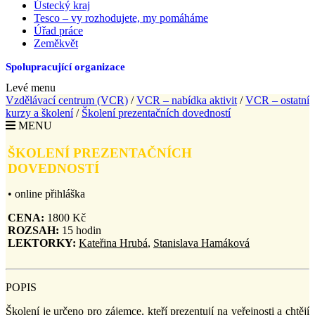
Ústecký kraj
Tesco – vy rozhodujete, my pomáháme
Úřad práce
Zeměkvět
Spolupracující organizace
Levé menu
Vzdělávací centrum (VCR)
/
VCR – nabídka aktivit
/
VCR – ostatní
kurzy a školení
/
Školení prezentačních dovedností
MENU
ŠKOLENÍ
PREZENTAČNÍCH
DOVEDNOSTÍ
• online přihláška
CENA:
1800 Kč
ROZSAH:
15 hodin
LEKTORKY:
Kateřina Hrubá
,
Stanislava Hamáková
POPIS
Školení je určeno pro zájemce, kteří prezentují na veřejnosti a chtějí