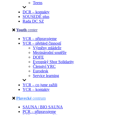
Teens
DCR – kontakty
SOUSEDÉ plus
Rada DC SZ
Youth
center
YCR – připravujeme
YCR – přehled činností
Výměny mládeže
Mezinárodní soutěže
DOFE
Evropský Sbor Solidarity
Členství YRC
Eurodesk
Service learning
YCR – co jsme zažili
YCR – kontakty
Plavecké
centrum
SAUNA / BIO SAUNA
PCR – připravujeme