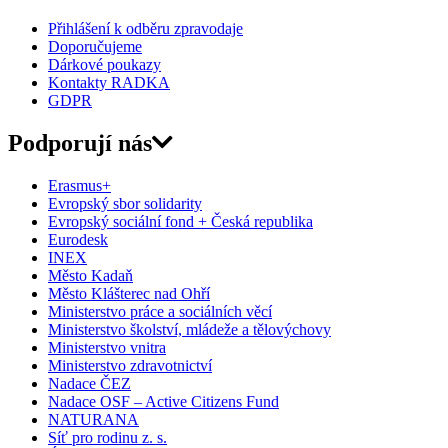
Přihlášení k odběru zpravodaje
Doporučujeme
Dárkové poukazy
Kontakty RADKA
GDPR
Podporují nás
Erasmus+
Evropský sbor solidarity
Evropský sociální fond + Česká republika
Eurodesk
INEX
Město Kadaň
Město Klášterec nad Ohří
Ministerstvo práce a sociálních věcí
Ministerstvo školství, mládeže a tělovýchovy
Ministerstvo vnitra
Ministerstvo zdravotnictví
Nadace ČEZ
Nadace OSF – Active Citizens Fund
NATURANA
Síť pro rodinu z. s.