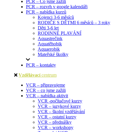
PCR – Co jsme zažili
PCR – rozvrh v google kalendáři
PCR – nabídka kurzů
Kojenci 3-6 měsíců
RODIČE S DĚTMI 6 měsíců – 3 roky
Děti 3-6 let
RODINNÉ PLAVÁNÍ
Aquastrečink
Aquatěhobik
Aquaerobik
Mateřské školky
PCR – kontakty
Vzdělávací
centrum
VCR – připravujeme
VCR – co jsme zažili
VCR – nabídka aktivit
VCR -počítačové kurzy
VCR – jazykové kurzy
VCR – školní vzdělávání
VCR – ostatní kurzy
VCR – přednášky
VCR – workshopy