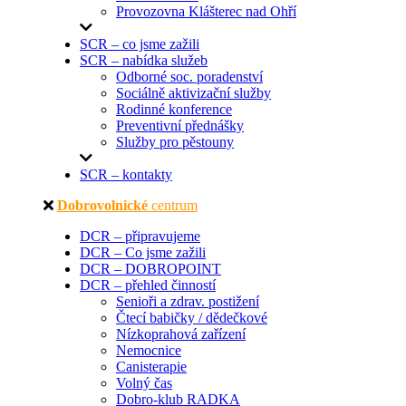
Provozovna Klášterec nad Ohří
SCR – co jsme zažili
SCR – nabídka služeb
Odborné soc. poradenství
Sociálně aktivizační služby
Rodinné konference
Preventivní přednášky
Služby pro pěstouny
SCR – kontakty
Dobrovolnické
centrum
DCR – připravujeme
DCR – Co jsme zažili
DCR – DOBROPOINT
DCR – přehled činností
Senioři a zdrav. postižení
Čtecí babičky / dědečkové
Nízkoprahová zařízení
Nemocnice
Canisterapie
Volný čas
Dobro-klub RADKA