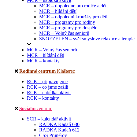
MCR – nabídka aktivit
MCR – dopoledne pro rodiče a děti
MCR – hlídání dětí
MCR – odpolední kroužky pro děti
MCR – programy pro rodiny
MCR – programy pro dospělé
MCR – Volný čas seniorů
SNOEZELEN – svět smyslové relaxace a terapie
MCR – Volný čas seniorů
MCR – hlídání dětí
MCR – kontakty
Rodinné centrum
Klášterec
RCK – připravujeme
RCK – co jsme zažili
RCK – nabídka aktivit
RCK – kontakty
Sociální
centrum
SCR – kalendář aktivit
RADKA Kadaň 630
RADKA Kadaň 612
CSS Prunéřov