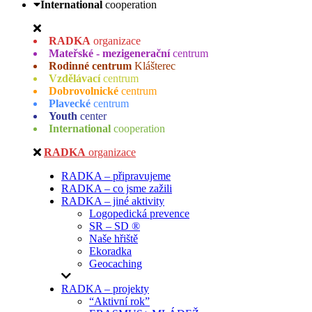
International
cooperation
RADKA
organizace
Mateřské - mezigenerační
centrum
Rodinné centrum
Klášterec
Vzdělávací
centrum
Dobrovolnické
centrum
Plavecké
centrum
Youth
center
International
cooperation
RADKA
organizace
RADKA – připravujeme
RADKA – co jsme zažili
RADKA – jiné aktivity
Logopedická prevence
SR – SD ®
Naše hřiště
Ekoradka
Geocaching
RADKA – projekty
“Aktivní rok”