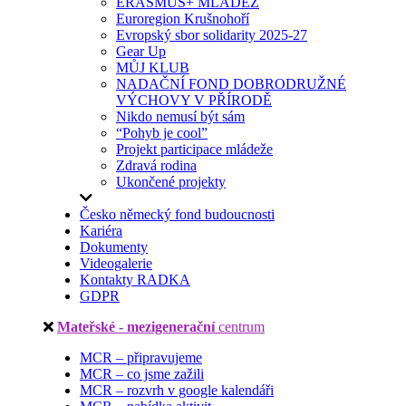
ERASMUS+ MLÁDEŽ
Euroregion Krušnohoří
Evropský sbor solidarity 2025-27
Gear Up
MŮJ KLUB
NADAČNÍ FOND DOBRODRUŽNÉ
VÝCHOVY V PŘÍRODĚ
Nikdo nemusí být sám
“Pohyb je cool”
Projekt participace mládeže
Zdravá rodina
Ukončené projekty
Česko německý fond budoucnosti
Kariéra
Dokumenty
Videogalerie
Kontakty RADKA
GDPR
Mateřské - mezigenerační
centrum
MCR – připravujeme
MCR – co jsme zažili
MCR – rozvrh v google kalendáři