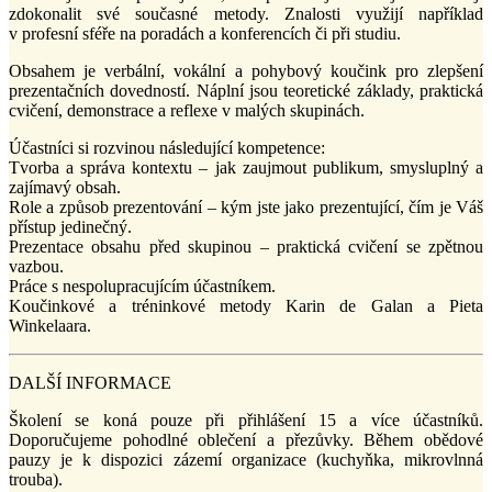
zdokonalit své současné metody. Znalosti využijí například
v profesní sféře na poradách a konferencích či při studiu.
Obsahem je verbální, vokální a pohybový koučink pro zlepšení
prezentačních dovedností. Náplní jsou teoretické základy, praktická
cvičení, demonstrace a reflexe v malých skupinách.
Účastníci si rozvinou následující kompetence:
Tvorba a správa kontextu – jak zaujmout publikum, smysluplný a
zajímavý obsah.
Role a způsob prezentování – kým jste jako prezentující, čím je Váš
přístup jedinečný.
Prezentace obsahu před skupinou – praktická cvičení se zpětnou
vazbou.
Práce s nespolupracujícím účastníkem.
Koučinkové a tréninkové metody Karin de Galan a Pieta
Winkelaara.
DALŠÍ INFORMACE
Školení se koná pouze při přihlášení 15 a více účastníků.
Doporučujeme pohodlné oblečení a přezůvky. Během obědové
pauzy je k dispozici zázemí organizace (kuchyňka, mikrovlnná
trouba).