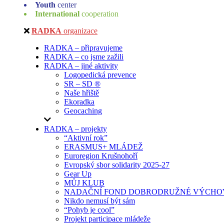
Youth
center
International
cooperation
RADKA
organizace
RADKA – připravujeme
RADKA – co jsme zažili
RADKA – jiné aktivity
Logopedická prevence
SR – SD ®
Naše hřiště
Ekoradka
Geocaching
RADKA – projekty
“Aktivní rok”
ERASMUS+ MLÁDEŽ
Euroregion Krušnohoří
Evropský sbor solidarity 2025-27
Gear Up
MŮJ KLUB
NADAČNÍ FOND DOBRODRUŽNÉ VÝCHOV
Nikdo nemusí být sám
“Pohyb je cool”
Projekt participace mládeže