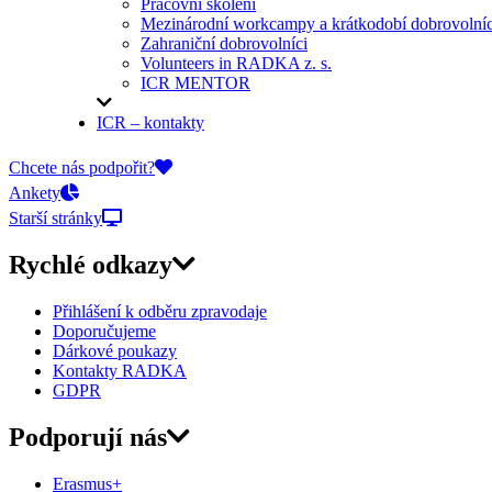
Pracovní školení
Mezinárodní workcampy a krátkodobí dobrovolníc
Zahraniční dobrovolníci
Volunteers in RADKA z. s.
ICR MENTOR
ICR – kontakty
On-line přihlášky
Chcete nás podpořit?
Ankety
Starší stránky
Rychlé odkazy
Přihlášení k odběru zpravodaje
Doporučujeme
Dárkové poukazy
Kontakty RADKA
GDPR
Podporují nás
Erasmus+