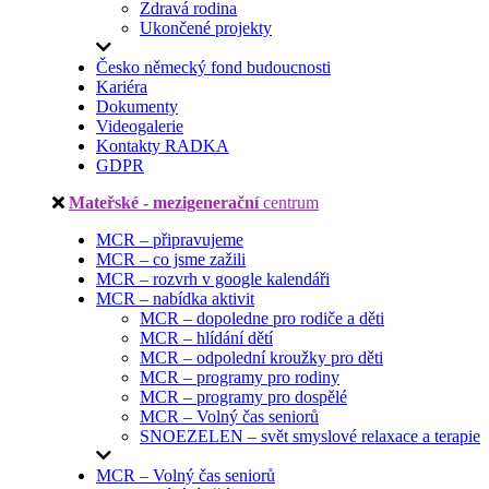
Zdravá rodina
Ukončené projekty
Česko německý fond budoucnosti
Kariéra
Dokumenty
Videogalerie
Kontakty RADKA
GDPR
Mateřské - mezigenerační
centrum
MCR – připravujeme
MCR – co jsme zažili
MCR – rozvrh v google kalendáři
MCR – nabídka aktivit
MCR – dopoledne pro rodiče a děti
MCR – hlídání dětí
MCR – odpolední kroužky pro děti
MCR – programy pro rodiny
MCR – programy pro dospělé
MCR – Volný čas seniorů
SNOEZELEN – svět smyslové relaxace a terapie
MCR – Volný čas seniorů