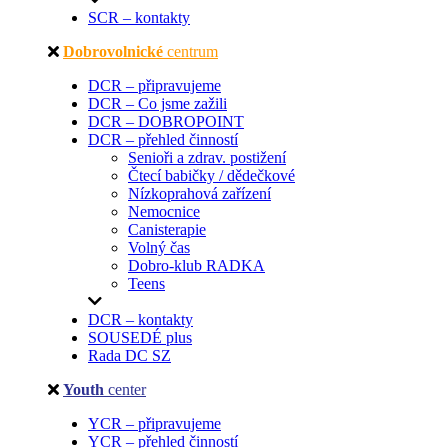
SCR – kontakty
Dobrovolnické
centrum
DCR – připravujeme
DCR – Co jsme zažili
DCR – DOBROPOINT
DCR – přehled činností
Senioři a zdrav. postižení
Čtecí babičky / dědečkové
Nízkoprahová zařízení
Nemocnice
Canisterapie
Volný čas
Dobro-klub RADKA
Teens
DCR – kontakty
SOUSEDÉ plus
Rada DC SZ
Youth
center
YCR – připravujeme
YCR – přehled činností