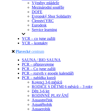
Výměny mládeže
Mezinárodní soutěže
DOFE
Evropský Sbor Solidarity
Členství YRC
Eurodesk
Service learning
YCR – co jsme zažili
YCR – kontakty
Plavecké
centrum
SAUNA / BIO SAUNA
PCR – připravujeme
PCR – Co jsme zažili
PCR – rozvrh v google kalendáři
PCR – nabídka kurzů
Kojenci 3-6 měsíců
RODIČE S DĚTMI 6 měsíců – 3 roky
Děti 3-6 let
RODINNÉ PLAVÁNÍ
Aquastrečink
Aquatěhobik
Aquaerobik