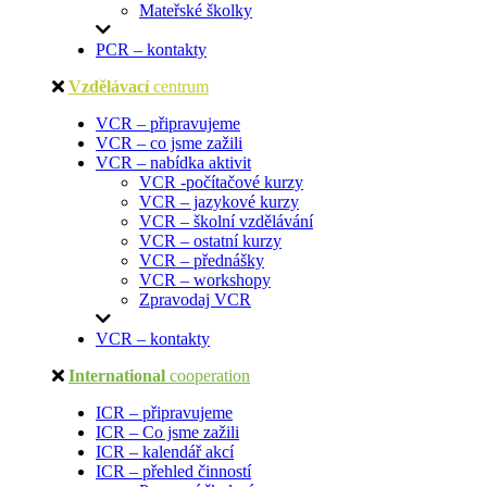
Mateřské školky
PCR – kontakty
Vzdělávací
centrum
VCR – připravujeme
VCR – co jsme zažili
VCR – nabídka aktivit
VCR -počítačové kurzy
VCR – jazykové kurzy
VCR – školní vzdělávání
VCR – ostatní kurzy
VCR – přednášky
VCR – workshopy
Zpravodaj VCR
VCR – kontakty
International
cooperation
ICR – připravujeme
ICR – Co jsme zažili
ICR – kalendář akcí
ICR – přehled činností