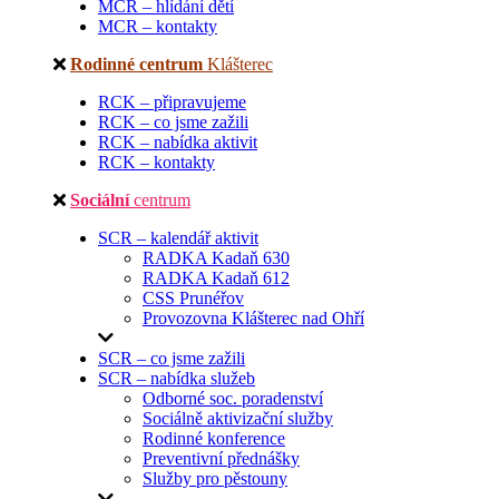
MCR – hlídání dětí
MCR – kontakty
Rodinné centrum
Klášterec
RCK – připravujeme
RCK – co jsme zažili
RCK – nabídka aktivit
RCK – kontakty
Sociální
centrum
SCR – kalendář aktivit
RADKA Kadaň 630
RADKA Kadaň 612
CSS Prunéřov
Provozovna Klášterec nad Ohří
SCR – co jsme zažili
SCR – nabídka služeb
Odborné soc. poradenství
Sociálně aktivizační služby
Rodinné konference
Preventivní přednášky
Služby pro pěstouny