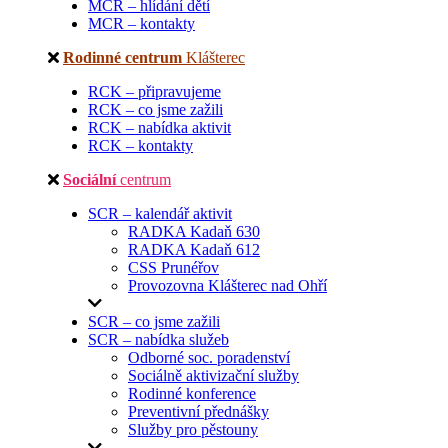
MCR – hlídání dětí
MCR – kontakty
Rodinné centrum
Klášterec
RCK – připravujeme
RCK – co jsme zažili
RCK – nabídka aktivit
RCK – kontakty
Sociální
centrum
SCR – kalendář aktivit
RADKA Kadaň 630
RADKA Kadaň 612
CSS Prunéřov
Provozovna Klášterec nad Ohří
SCR – co jsme zažili
SCR – nabídka služeb
Odborné soc. poradenství
Sociálně aktivizační služby
Rodinné konference
Preventivní přednášky
Služby pro pěstouny