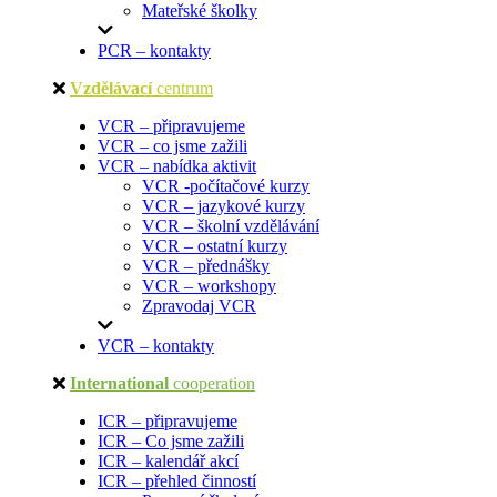
Mateřské školky
PCR – kontakty
Vzdělávací
centrum
VCR – připravujeme
VCR – co jsme zažili
VCR – nabídka aktivit
VCR -počítačové kurzy
VCR – jazykové kurzy
VCR – školní vzdělávání
VCR – ostatní kurzy
VCR – přednášky
VCR – workshopy
Zpravodaj VCR
VCR – kontakty
International
cooperation
ICR – připravujeme
ICR – Co jsme zažili
ICR – kalendář akcí
ICR – přehled činností