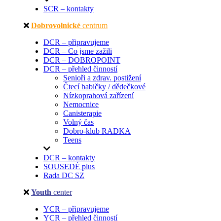
SCR – kontakty
Dobrovolnické
centrum
DCR – připravujeme
DCR – Co jsme zažili
DCR – DOBROPOINT
DCR – přehled činností
Senioři a zdrav. postižení
Čtecí babičky / dědečkové
Nízkoprahová zařízení
Nemocnice
Canisterapie
Volný čas
Dobro-klub RADKA
Teens
DCR – kontakty
SOUSEDÉ plus
Rada DC SZ
Youth
center
YCR – připravujeme
YCR – přehled činností