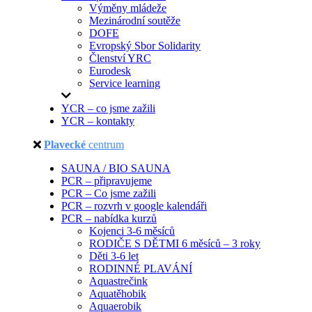
Výměny mládeže
Mezinárodní soutěže
DOFE
Evropský Sbor Solidarity
Členství YRC
Eurodesk
Service learning
YCR – co jsme zažili
YCR – kontakty
Plavecké
centrum
SAUNA / BIO SAUNA
PCR – připravujeme
PCR – Co jsme zažili
PCR – rozvrh v google kalendáři
PCR – nabídka kurzů
Kojenci 3-6 měsíců
RODIČE S DĚTMI 6 měsíců – 3 roky
Děti 3-6 let
RODINNÉ PLAVÁNÍ
Aquastrečink
Aquatěhobik
Aquaerobik