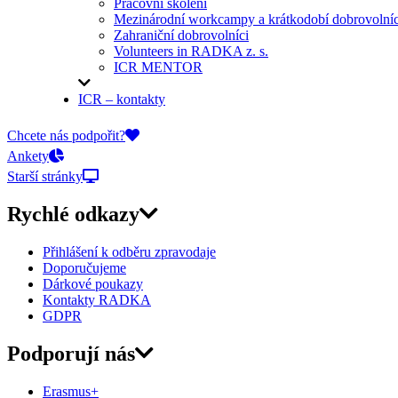
Pracovní školení
Mezinárodní workcampy a krátkodobí dobrovolníc
Zahraniční dobrovolníci
Volunteers in RADKA z. s.
ICR MENTOR
ICR – kontakty
On-line přihlášky
Chcete nás podpořit?
Ankety
Starší stránky
Rychlé odkazy
Přihlášení k odběru zpravodaje
Doporučujeme
Dárkové poukazy
Kontakty RADKA
GDPR
Podporují nás
Erasmus+