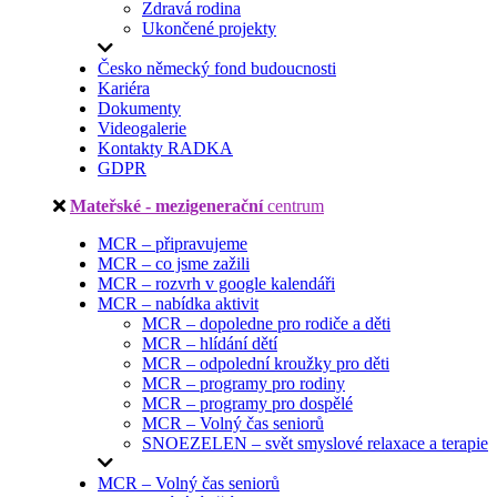
Zdravá rodina
Ukončené projekty
Česko německý fond budoucnosti
Kariéra
Dokumenty
Videogalerie
Kontakty RADKA
GDPR
Mateřské - mezigenerační
centrum
MCR – připravujeme
MCR – co jsme zažili
MCR – rozvrh v google kalendáři
MCR – nabídka aktivit
MCR – dopoledne pro rodiče a děti
MCR – hlídání dětí
MCR – odpolední kroužky pro děti
MCR – programy pro rodiny
MCR – programy pro dospělé
MCR – Volný čas seniorů
SNOEZELEN – svět smyslové relaxace a terapie
MCR – Volný čas seniorů