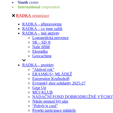
Youth
center
International
cooperation
RADKA
organizace
RADKA – připravujeme
RADKA – co jsme zažili
RADKA – jiné aktivity
Logopedická prevence
SR – SD ®
Naše hřiště
Ekoradka
Geocaching
RADKA – projekty
“Aktivní rok”
ERASMUS+ MLÁDEŽ
Euroregion Krušnohoří
Evropský sbor solidarity 2025-27
Gear Up
MŮJ KLUB
NADAČNÍ FOND DOBRODRUŽNÉ VÝCHOV
Nikdo nemusí být sám
“Pohyb je cool”
Projekt participace mládeže