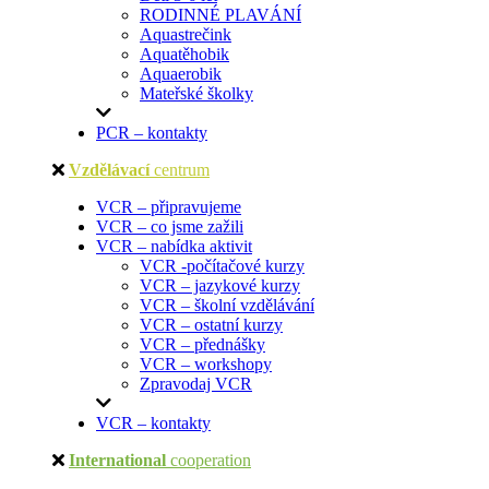
RODINNÉ PLAVÁNÍ
Aquastrečink
Aquatěhobik
Aquaerobik
Mateřské školky
PCR – kontakty
Vzdělávací
centrum
VCR – připravujeme
VCR – co jsme zažili
VCR – nabídka aktivit
VCR -počítačové kurzy
VCR – jazykové kurzy
VCR – školní vzdělávání
VCR – ostatní kurzy
VCR – přednášky
VCR – workshopy
Zpravodaj VCR
VCR – kontakty
International
cooperation