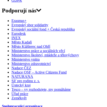
GDPR
Podporují nás
Erasmus+
Evropský sbor solidarity
Evropský sociální fond + Česká republika
Eurodesk
INEX
Město Kadaň
Město Klášterec nad Ohří
Ministerstvo práce a sociálních věcí
Ministerstvo školství, mládeže a tělovýchovy
Ministerstvo vnitra
Ministerstvo zdravotnictví
Nadace ČEZ
Nadace OSF – Active Citizens Fund
NATURANA
Síť pro rodinu z. s.
Ústecký kraj
Tesco – vy rozhodujete, my pomáháme
Úřad práce
Zeměkvět
Spolupracující organizace