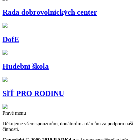
Rada dobrovolnických center
DofE
Hudební škola
SÍŤ PRO RODINU
Pravé menu
Děkujeme všem sponzorům, donátorům a dárcům za podporu naší
činnosti.
Copyright © 2009-2019 RADKA z.s.
| propagace@radka.info |