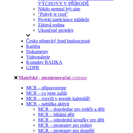
VÝCHOVY V PŘÍRODĚ
Nikdo nemusí být sám
“Pohyb je cool”
Projekt participace mládeže
Zdravá rodina
Ukončené projekty
Česko německý fond budoucnosti
Kariéra
Dokumenty
Videogalerie
Kontakty RADKA
GDPR
Mateřské - mezigenerační
centrum
MCR – připravujeme
MCR – co jsme zažili
MCR – rozvrh v google kalendáři
MCR – nabídka aktivit
MCR – dopoledne pro rodiče a děti
MCR – hlídání dětí
MCR – odpolední kroužky pro děti
MCR – programy pro rodiny
MCR – programy pro dospělé