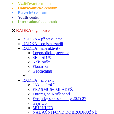
Vzdělávací
centrum
Dobrovolnické
centrum
Plavecké
centrum
Youth
center
International
cooperation
RADKA
organizace
RADKA – připravujeme
RADKA – co jsme zažili
RADKA – jiné aktivity
Logopedická prevence
SR – SD ®
Naše hřiště
Ekoradka
Geocaching
RADKA – projekty
“Aktivní rok”
ERASMUS+ MLÁDEŽ
Euroregion Krušnohoří
Evropský sbor solidarity 2025-27
Gear Up
MŮJ KLUB
NADAČNÍ FOND DOBRODRUŽNÉ