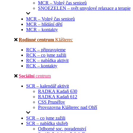
MCR – Volný čas seniorů
SNOEZELEN – svět smyslové relaxace a terapie
MCR – Volný čas seniorů
MCR – hlídání dětí
MCR – kontakty
Rodinné centrum
Klášterec
RCK – připravujeme
RCK – co jsme zažili
RCK – nabídka aktivit
RCK – kontakty
Sociální
centrum
SCR – kalendář aktivit
RADKA Kadaň 630
RADKA Kadaň 612
CSS Prunéřov
Provozovna Klášterec nad Ohří
SCR – co jsme zažili
SCR – nabídka služeb
Odborné soc. poradenství