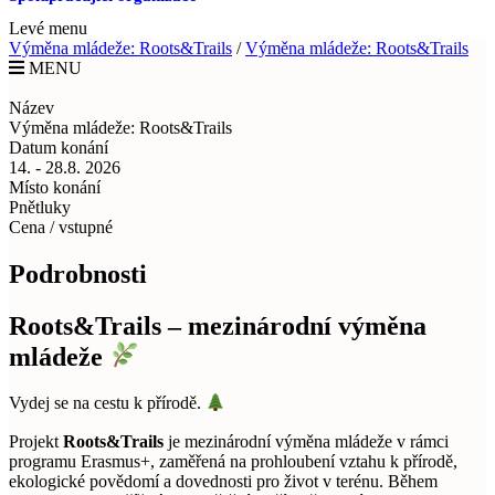
Levé menu
Výměna mládeže: Roots&Trails
/
Výměna mládeže: Roots&Trails
MENU
Název
Výměna mládeže: Roots&Trails
Datum konání
14. - 28.8. 2026
Místo konání
Pnětluky
Cena / vstupné
Podrobnosti
Roots&Trails – mezinárodní výměna
mládeže
Vydej se na cestu k přírodě.
Projekt
Roots&Trails
je mezinárodní výměna mládeže v rámci
programu Erasmus+, zaměřená na prohloubení vztahu k přírodě,
ekologické povědomí a dovednosti pro život v terénu. Během