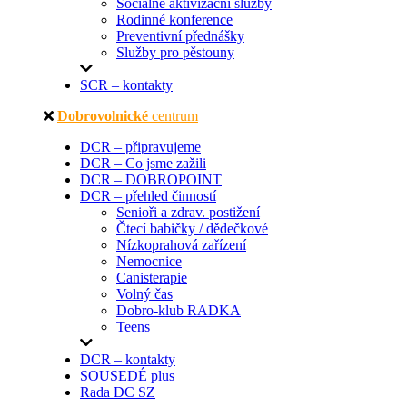
Sociálně aktivizační služby
Rodinné konference
Preventivní přednášky
Služby pro pěstouny
SCR – kontakty
Dobrovolnické
centrum
DCR – připravujeme
DCR – Co jsme zažili
DCR – DOBROPOINT
DCR – přehled činností
Senioři a zdrav. postižení
Čtecí babičky / dědečkové
Nízkoprahová zařízení
Nemocnice
Canisterapie
Volný čas
Dobro-klub RADKA
Teens
DCR – kontakty
SOUSEDÉ plus
Rada DC SZ