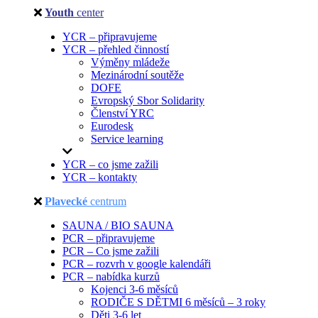
Youth
center
YCR – připravujeme
YCR – přehled činností
Výměny mládeže
Mezinárodní soutěže
DOFE
Evropský Sbor Solidarity
Členství YRC
Eurodesk
Service learning
YCR – co jsme zažili
YCR – kontakty
Plavecké
centrum
SAUNA / BIO SAUNA
PCR – připravujeme
PCR – Co jsme zažili
PCR – rozvrh v google kalendáři
PCR – nabídka kurzů
Kojenci 3-6 měsíců
RODIČE S DĚTMI 6 měsíců – 3 roky
Děti 3-6 let