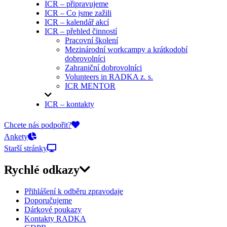
ICR – připravujeme
ICR – Co jsme zažili
ICR – kalendář akcí
ICR – přehled činností
Pracovní školení
Mezinárodní workcampy a krátkodobí
dobrovolníci
Zahraniční dobrovolníci
Volunteers in RADKA z. s.
ICR MENTOR
ICR – kontakty
On-line přihlášky
Chcete nás podpořit?
Ankety
Starší stránky
Rychlé odkazy
Přihlášení k odběru zpravodaje
Doporučujeme
Dárkové poukazy
Kontakty RADKA