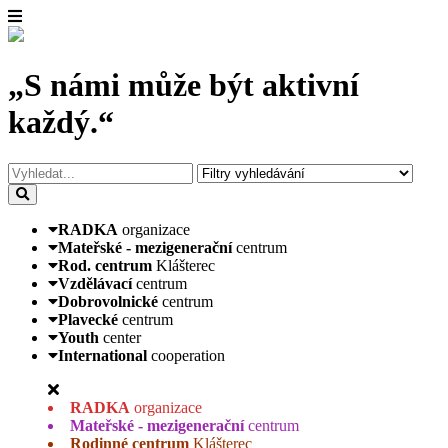
„S námi může být aktivní
každý.“
RADKA
organizace
Mateřské - mezigenerační
centrum
Rod. centrum
Klášterec
Vzdělávací
centrum
Dobrovolnické
centrum
Plavecké
centrum
Youth
center
International
cooperation
RADKA
organizace
Mateřské - mezigenerační
centrum
Rodinné centrum
Klášterec