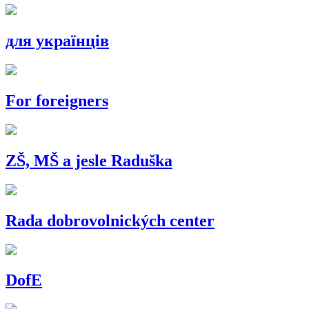
для українців
For foreigners
ZŠ, MŠ a jesle Raduška
Rada dobrovolnických center
DofE