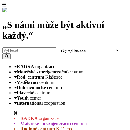
„S námi může být aktivní
každý.“
RADKA
organizace
Mateřské - mezigenerační
centrum
Rod. centrum
Klášterec
Vzdělávací
centrum
Dobrovolnické
centrum
Plavecké
centrum
Youth
center
International
cooperation
RADKA
organizace
Mateřské - mezigenerační
centrum
Rodinné centrum
Klášterec