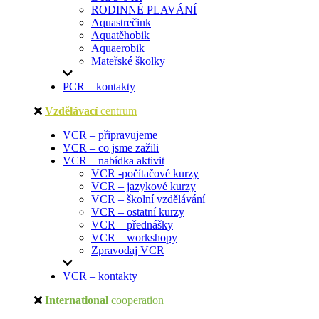
RODINNÉ PLAVÁNÍ
Aquastrečink
Aquatěhobik
Aquaerobik
Mateřské školky
PCR – kontakty
Vzdělávací
centrum
VCR – připravujeme
VCR – co jsme zažili
VCR – nabídka aktivit
VCR -počítačové kurzy
VCR – jazykové kurzy
VCR – školní vzdělávání
VCR – ostatní kurzy
VCR – přednášky
VCR – workshopy
Zpravodaj VCR
VCR – kontakty
International
cooperation