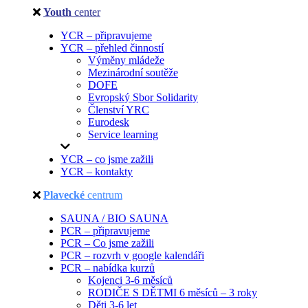
Youth
center
YCR – připravujeme
YCR – přehled činností
Výměny mládeže
Mezinárodní soutěže
DOFE
Evropský Sbor Solidarity
Členství YRC
Eurodesk
Service learning
YCR – co jsme zažili
YCR – kontakty
Plavecké
centrum
SAUNA / BIO SAUNA
PCR – připravujeme
PCR – Co jsme zažili
PCR – rozvrh v google kalendáři
PCR – nabídka kurzů
Kojenci 3-6 měsíců
RODIČE S DĚTMI 6 měsíců – 3 roky
Děti 3-6 let