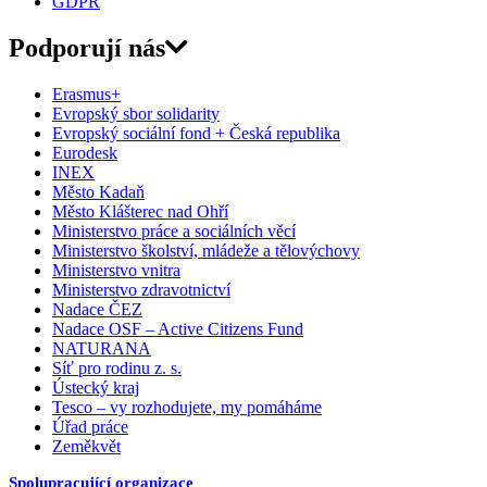
GDPR
Podporují nás
Erasmus+
Evropský sbor solidarity
Evropský sociální fond + Česká republika
Eurodesk
INEX
Město Kadaň
Město Klášterec nad Ohří
Ministerstvo práce a sociálních věcí
Ministerstvo školství, mládeže a tělovýchovy
Ministerstvo vnitra
Ministerstvo zdravotnictví
Nadace ČEZ
Nadace OSF – Active Citizens Fund
NATURANA
Síť pro rodinu z. s.
Ústecký kraj
Tesco – vy rozhodujete, my pomáháme
Úřad práce
Zeměkvět
Spolupracující organizace