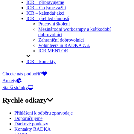
ICR – připravujeme
ICR – Co jsme zažili
ICR – kalendář akcí
ICR – přehled činností
Pracovní školení
Mezinárodní workcampy a krátkodobí
dobrovolníci
Zahraniční dobrovolníci
Volunteers in RADKA z. s.
ICR MENTOR
ICR – kontakty
On-line přihlášky
Chcete nás podpořit?
Ankety
Starší stránky
Rychlé odkazy
Přihlášení k odběru zpravodaje
Doporučujeme
Dárkové poukazy
Kontakty RADKA