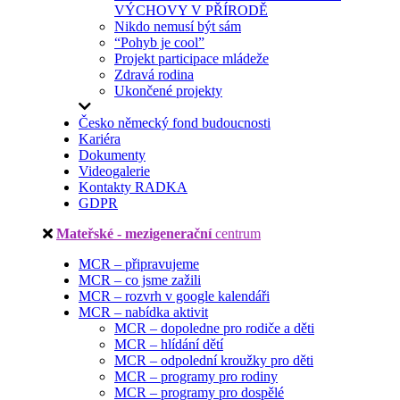
VÝCHOVY V PŘÍRODĚ
Nikdo nemusí být sám
“Pohyb je cool”
Projekt participace mládeže
Zdravá rodina
Ukončené projekty
Česko německý fond budoucnosti
Kariéra
Dokumenty
Videogalerie
Kontakty RADKA
GDPR
Mateřské - mezigenerační
centrum
MCR – připravujeme
MCR – co jsme zažili
MCR – rozvrh v google kalendáři
MCR – nabídka aktivit
MCR – dopoledne pro rodiče a děti
MCR – hlídání dětí
MCR – odpolední kroužky pro děti
MCR – programy pro rodiny
MCR – programy pro dospělé