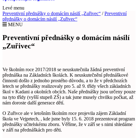
Levé menu
Preventivní přednášky o domácím násilí „Zuřivec“
/
Preventivní
přednášky o domácím násilí „Zuřivec“
MENU
Preventivní přednášky o domácím násilí
„Zuřivec“
Ve školním roce 2017/2018 se neuskutečnila žádná preventivní
přednáška na Základních školách. K neuskutečnění přednáškové
činnosti došlo z jednoho prostého důvodu, a to že v předchozích
letech se přednášky realizovaly pro 5. až 9. třídy všech základních
škol v Kadani a okolních obcích. Naše přednášky jsou určeny pouze
na tyto třídy (vyšší stupeň ZŠ) a tak jsme musely chvilku počkat, až
nám doroste další generace dětí.
O Zuřivce ale v letošním školním roce projevila zájem Základní
škola ve Vejprtech, , kde jsme byly 15. 6. 2018 prezentovat program
přednášky učitelskému zboru. Věříme, že v září se s nimi shledáme
v září na přednáškách pro děti.