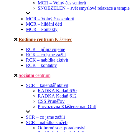
MCR – Volný čas seniorů
SNOEZELEN – svět smyslové relaxace a terapie
MCR – Volný čas seniorů
MCR – hlídání dětí
MCR – kontakty
Rodinné centrum
Klášterec
RCK – připravujeme
RCK – co jsme zažili
RCK – nabídka aktivit
RCK – kontakty
Sociální
centrum
SCR – kalendář aktivit
RADKA Kadaň 630
RADKA Kadaň 612
CSS Prunéřov
Provozovna Klášterec nad Ohří
SCR – co jsme zažili
SCR – nabídka služeb
Odborné soc. poradenství