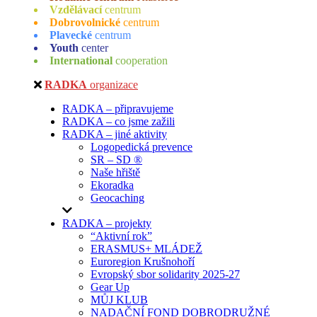
Vzdělávací
centrum
Dobrovolnické
centrum
Plavecké
centrum
Youth
center
International
cooperation
RADKA
organizace
RADKA – připravujeme
RADKA – co jsme zažili
RADKA – jiné aktivity
Logopedická prevence
SR – SD ®
Naše hřiště
Ekoradka
Geocaching
RADKA – projekty
“Aktivní rok”
ERASMUS+ MLÁDEŽ
Euroregion Krušnohoří
Evropský sbor solidarity 2025-27
Gear Up
MŮJ KLUB
NADAČNÍ FOND DOBRODRUŽNÉ