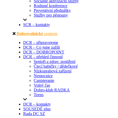
Sociálně aktivizační služby
Rodinné konference
Preventivní přednášky
Služby pro pěstouny
SCR – kontakty
Dobrovolnické
centrum
DCR – připravujeme
DCR – Co jsme zažili
DCR – DOBROPOINT
DCR – přehled činností
Senioři a zdrav. postižení
Čtecí babičky / dědečkové
Nízkoprahová zařízení
Nemocnice
Canisterapie
Volný čas
Dobro-klub RADKA
Teens
DCR – kontakty
SOUSEDÉ plus
Rada DC SZ