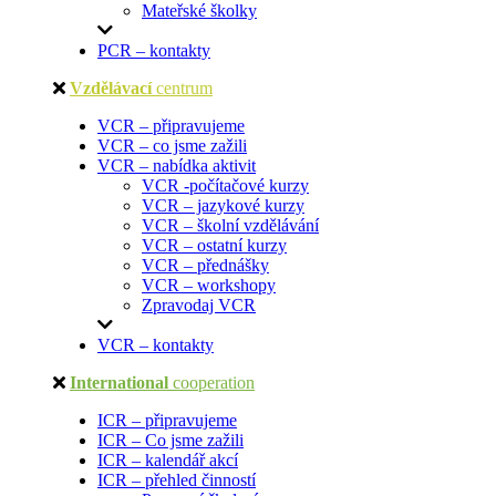
Mateřské školky
PCR – kontakty
Vzdělávací
centrum
VCR – připravujeme
VCR – co jsme zažili
VCR – nabídka aktivit
VCR -počítačové kurzy
VCR – jazykové kurzy
VCR – školní vzdělávání
VCR – ostatní kurzy
VCR – přednášky
VCR – workshopy
Zpravodaj VCR
VCR – kontakty
International
cooperation
ICR – připravujeme
ICR – Co jsme zažili
ICR – kalendář akcí
ICR – přehled činností