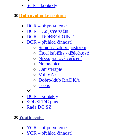
SCR – kontakty
Dobrovolnické
centrum
DCR – připravujeme
DCR – Co jsme zažili
DCR – DOBROPOINT
DCR – přehled činností
Senioři a zdrav. postižení
Čtecí babičky / dědečkové
Nízkoprahová zařízení
Nemocnice
Canisterapie
Volný čas
Dobro-klub RADKA
Teens
DCR – kontakty
SOUSEDÉ plus
Rada DC SZ
Youth
center
YCR – připravujeme
YCR – přehled činností