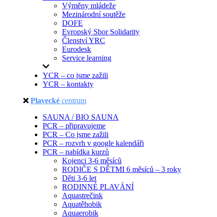
Výměny mládeže
Mezinárodní soutěže
DOFE
Evropský Sbor Solidarity
Členství YRC
Eurodesk
Service learning
YCR – co jsme zažili
YCR – kontakty
Plavecké
centrum
SAUNA / BIO SAUNA
PCR – připravujeme
PCR – Co jsme zažili
PCR – rozvrh v google kalendáři
PCR – nabídka kurzů
Kojenci 3-6 měsíců
RODIČE S DĚTMI 6 měsíců – 3 roky
Děti 3-6 let
RODINNÉ PLAVÁNÍ
Aquastrečink
Aquatěhobik
Aquaerobik