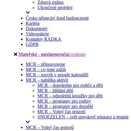
Zdravá rodina
Ukončené projekty
Česko německý fond budoucnosti
Kariéra
Dokumenty
Videogalerie
Kontakty RADKA
GDPR
Mateřské - mezigenerační
centrum
MCR – připravujeme
MCR – co jsme zažili
MCR – rozvrh v google kalendáři
MCR – nabídka aktivit
MCR – dopoledne pro rodiče a děti
MCR – hlídání dětí
MCR – odpolední kroužky pro děti
MCR – programy pro rodiny
MCR – programy pro dospělé
MCR – Volný čas seniorů
SNOEZELEN – svět smyslové relaxace a terapie
MCR – Volný čas seniorů