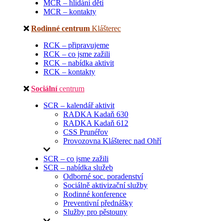
MCR – hlídání dětí
MCR – kontakty
Rodinné centrum
Klášterec
RCK – připravujeme
RCK – co jsme zažili
RCK – nabídka aktivit
RCK – kontakty
Sociální
centrum
SCR – kalendář aktivit
RADKA Kadaň 630
RADKA Kadaň 612
CSS Prunéřov
Provozovna Klášterec nad Ohří
SCR – co jsme zažili
SCR – nabídka služeb
Odborné soc. poradenství
Sociálně aktivizační služby
Rodinné konference
Preventivní přednášky
Služby pro pěstouny