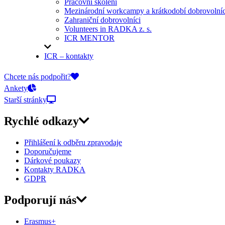
Pracovní školení
Mezinárodní workcampy a krátkodobí dobrovolníc
Zahraniční dobrovolníci
Volunteers in RADKA z. s.
ICR MENTOR
ICR – kontakty
On-line přihlášky
Chcete nás podpořit?
Ankety
Starší stránky
Rychlé odkazy
Přihlášení k odběru zpravodaje
Doporučujeme
Dárkové poukazy
Kontakty RADKA
GDPR
Podporují nás
Erasmus+