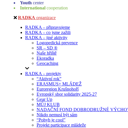
Youth
center
International
cooperation
RADKA
organizace
RADKA – připravujeme
RADKA – co jsme zažili
RADKA – jiné aktivity
Logopedická prevence
SR – SD ®
Naše hřiště
Ekoradka
Geocaching
RADKA – projekty
“Aktivní rok”
ERASMUS+ MLÁDEŽ
Euroregion Krušnohoří
Evropský sbor solidarity 2025-27
Gear Up
MŮJ KLUB
NADAČNÍ FOND DOBRODRUŽNÉ VÝCHOV
Nikdo nemusí být sám
“Pohyb je cool”
Projekt participace mládeže