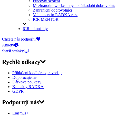
Pracovní školení
Mezinárodní workcampy a krátkodobí dobrovolníc
Zahraniční dobrovolníci
Volunteers in RADKA z. s.
ICR MENTOR
ICR – kontakty
On-line přihlášky
Chcete nás podpořit?
Ankety
Starší stránky
Rychlé odkazy
Přihlášení k odběru zpravodaje
Doporučujeme
Dárkové poukazy
Kontakty RADKA
GDPR
Podporují nás
Erasmus+