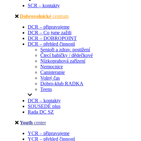
SCR – kontakty
Dobrovolnické
centrum
DCR – připravujeme
DCR – Co jsme zažili
DCR – DOBROPOINT
DCR – přehled činností
Senioři a zdrav. postižení
Čtecí babičky / dědečkové
Nízkoprahová zařízení
Nemocnice
Canisterapie
Volný čas
Dobro-klub RADKA
Teens
DCR – kontakty
SOUSEDÉ plus
Rada DC SZ
Youth
center
YCR – připravujeme
YCR – přehled činností