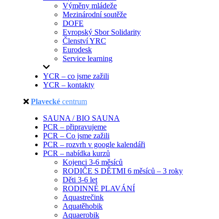
Výměny mládeže
Mezinárodní soutěže
DOFE
Evropský Sbor Solidarity
Členství YRC
Eurodesk
Service learning
YCR – co jsme zažili
YCR – kontakty
Plavecké
centrum
SAUNA / BIO SAUNA
PCR – připravujeme
PCR – Co jsme zažili
PCR – rozvrh v google kalendáři
PCR – nabídka kurzů
Kojenci 3-6 měsíců
RODIČE S DĚTMI 6 měsíců – 3 roky
Děti 3-6 let
RODINNÉ PLAVÁNÍ
Aquastrečink
Aquatěhobik
Aquaerobik