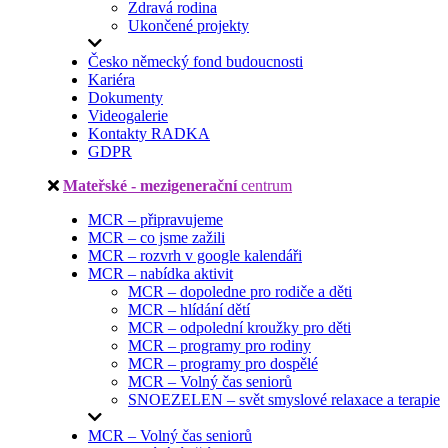
Zdravá rodina
Ukončené projekty
Česko německý fond budoucnosti
Kariéra
Dokumenty
Videogalerie
Kontakty RADKA
GDPR
Mateřské - mezigenerační
centrum
MCR – připravujeme
MCR – co jsme zažili
MCR – rozvrh v google kalendáři
MCR – nabídka aktivit
MCR – dopoledne pro rodiče a děti
MCR – hlídání dětí
MCR – odpolední kroužky pro děti
MCR – programy pro rodiny
MCR – programy pro dospělé
MCR – Volný čas seniorů
SNOEZELEN – svět smyslové relaxace a terapie
MCR – Volný čas seniorů