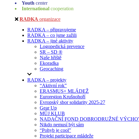
Youth
center
International
cooperation
RADKA
organizace
RADKA – připravujeme
RADKA – co jsme zažili
RADKA – jiné aktivity
Logopedická prevence
SR – SD ®
Naše hřiště
Ekoradka
Geocaching
RADKA – projekty
“Aktivní rok”
ERASMUS+ MLÁDEŽ
Euroregion Krušnohoří
Evropský sbor solidarity 2025-27
Gear Up
MŮJ KLUB
NADAČNÍ FOND DOBRODRUŽNÉ VÝCHOV
Nikdo nemusí být sám
“Pohyb je cool”
Projekt participace mládeže