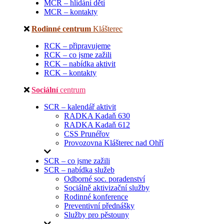
MCR – hlídání dětí
MCR – kontakty
Rodinné centrum
Klášterec
RCK – připravujeme
RCK – co jsme zažili
RCK – nabídka aktivit
RCK – kontakty
Sociální
centrum
SCR – kalendář aktivit
RADKA Kadaň 630
RADKA Kadaň 612
CSS Prunéřov
Provozovna Klášterec nad Ohří
SCR – co jsme zažili
SCR – nabídka služeb
Odborné soc. poradenství
Sociálně aktivizační služby
Rodinné konference
Preventivní přednášky
Služby pro pěstouny