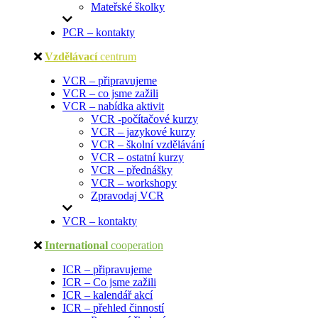
Mateřské školky
PCR – kontakty
Vzdělávací
centrum
VCR – připravujeme
VCR – co jsme zažili
VCR – nabídka aktivit
VCR -počítačové kurzy
VCR – jazykové kurzy
VCR – školní vzdělávání
VCR – ostatní kurzy
VCR – přednášky
VCR – workshopy
Zpravodaj VCR
VCR – kontakty
International
cooperation
ICR – připravujeme
ICR – Co jsme zažili
ICR – kalendář akcí
ICR – přehled činností