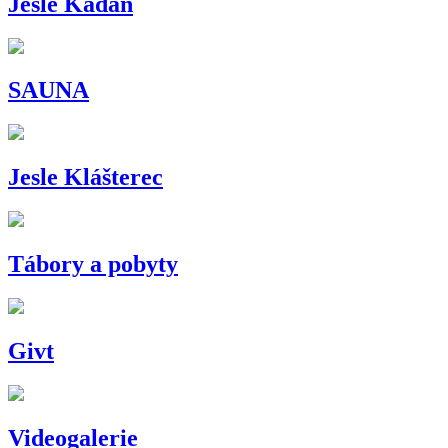
Jesle Kadaň
SAUNA
Jesle Klášterec
Tábory a pobyty
Givt
Videogalerie