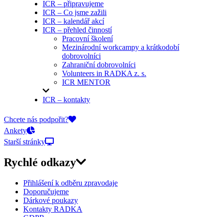
ICR – připravujeme
ICR – Co jsme zažili
ICR – kalendář akcí
ICR – přehled činností
Pracovní školení
Mezinárodní workcampy a krátkodobí
dobrovolníci
Zahraniční dobrovolníci
Volunteers in RADKA z. s.
ICR MENTOR
ICR – kontakty
On-line přihlášky
Chcete nás podpořit?
Ankety
Starší stránky
Rychlé odkazy
Přihlášení k odběru zpravodaje
Doporučujeme
Dárkové poukazy
Kontakty RADKA