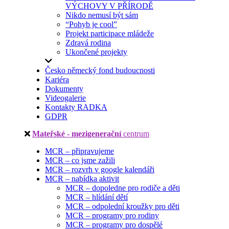
VÝCHOVY V PŘÍRODĚ
Nikdo nemusí být sám
“Pohyb je cool”
Projekt participace mládeže
Zdravá rodina
Ukončené projekty
Česko německý fond budoucnosti
Kariéra
Dokumenty
Videogalerie
Kontakty RADKA
GDPR
Mateřské - mezigenerační
centrum
MCR – připravujeme
MCR – co jsme zažili
MCR – rozvrh v google kalendáři
MCR – nabídka aktivit
MCR – dopoledne pro rodiče a děti
MCR – hlídání dětí
MCR – odpolední kroužky pro děti
MCR – programy pro rodiny
MCR – programy pro dospělé