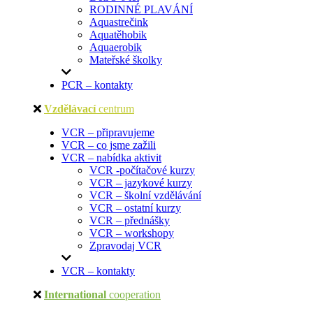
RODINNÉ PLAVÁNÍ
Aquastrečink
Aquatěhobik
Aquaerobik
Mateřské školky
PCR – kontakty
Vzdělávací
centrum
VCR – připravujeme
VCR – co jsme zažili
VCR – nabídka aktivit
VCR -počítačové kurzy
VCR – jazykové kurzy
VCR – školní vzdělávání
VCR – ostatní kurzy
VCR – přednášky
VCR – workshopy
Zpravodaj VCR
VCR – kontakty
International
cooperation