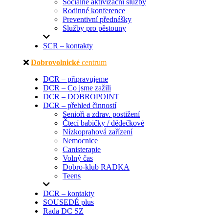
Sociálně aktivizační služby
Rodinné konference
Preventivní přednášky
Služby pro pěstouny
SCR – kontakty
Dobrovolnické
centrum
DCR – připravujeme
DCR – Co jsme zažili
DCR – DOBROPOINT
DCR – přehled činností
Senioři a zdrav. postižení
Čtecí babičky / dědečkové
Nízkoprahová zařízení
Nemocnice
Canisterapie
Volný čas
Dobro-klub RADKA
Teens
DCR – kontakty
SOUSEDÉ plus
Rada DC SZ