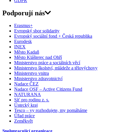
GDPR
Podporují nás
Erasmus+
Evropský sbor solidarity
Evropský sociální fond + Česká republika
Eurodesk
INEX
Město Kadaň
Město Klášterec nad Ohří
Ministerstvo práce a sociálních věcí
Ministerstvo školství, mládeže a tělovýchovy
Ministerstvo vnitra
Ministerstvo zdravotnictví
Nadace ČEZ
Nadace OSF – Active Citizens Fund
NATURANA
Síť pro rodinu z. s.
Ústecký kraj
Tesco – vy rozhodujete, my pomáháme
Úřad práce
Zeměkvět
Spolupracující organizace