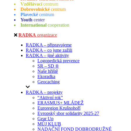
Vzdělávací
centrum
Dobrovolnické
centrum
Plavecké
centrum
Youth
center
International
cooperation
RADKA
organizace
RADKA – připravujeme
RADKA – co jsme zažili
RADKA – jiné aktivity
Logopedická prevence
SR – SD ®
Naše hřiště
Ekoradka
Geocaching
RADKA – projekty
“Aktivní rok”
ERASMUS+ MLÁDEŽ
Euroregion Krušnohoří
Evropský sbor solidarity 2025-27
Gear Up
MŮJ KLUB
NADAČNÍ FOND DOBRODRUŽNÉ