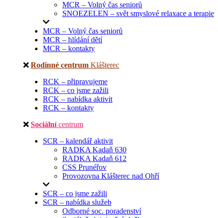
MCR – Volný čas seniorů
SNOEZELEN – svět smyslové relaxace a terapie
MCR – Volný čas seniorů
MCR – hlídání dětí
MCR – kontakty
Rodinné centrum
Klášterec
RCK – připravujeme
RCK – co jsme zažili
RCK – nabídka aktivit
RCK – kontakty
Sociální
centrum
SCR – kalendář aktivit
RADKA Kadaň 630
RADKA Kadaň 612
CSS Prunéřov
Provozovna Klášterec nad Ohří
SCR – co jsme zažili
SCR – nabídka služeb
Odborné soc. poradenství