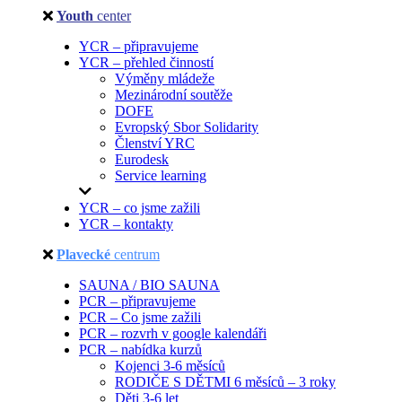
Youth
center
YCR – připravujeme
YCR – přehled činností
Výměny mládeže
Mezinárodní soutěže
DOFE
Evropský Sbor Solidarity
Členství YRC
Eurodesk
Service learning
YCR – co jsme zažili
YCR – kontakty
Plavecké
centrum
SAUNA / BIO SAUNA
PCR – připravujeme
PCR – Co jsme zažili
PCR – rozvrh v google kalendáři
PCR – nabídka kurzů
Kojenci 3-6 měsíců
RODIČE S DĚTMI 6 měsíců – 3 roky
Děti 3-6 let