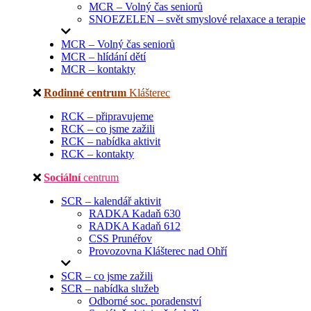
MCR – Volný čas seniorů
SNOEZELEN – svět smyslové relaxace a terapie
MCR – Volný čas seniorů
MCR – hlídání dětí
MCR – kontakty
Rodinné centrum
Klášterec
RCK – připravujeme
RCK – co jsme zažili
RCK – nabídka aktivit
RCK – kontakty
Sociální
centrum
SCR – kalendář aktivit
RADKA Kadaň 630
RADKA Kadaň 612
CSS Prunéřov
Provozovna Klášterec nad Ohří
SCR – co jsme zažili
SCR – nabídka služeb
Odborné soc. poradenství