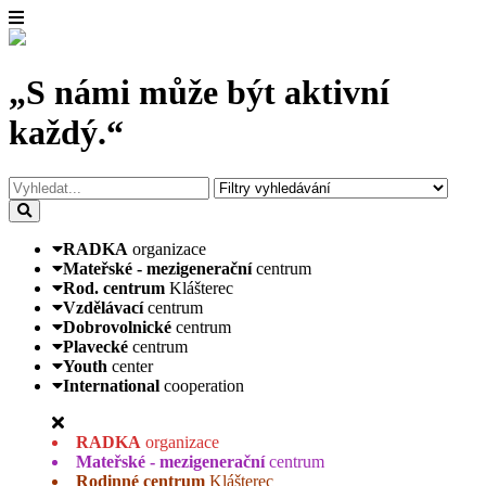
„S námi může být aktivní
každý.“
RADKA
organizace
Mateřské - mezigenerační
centrum
Rod. centrum
Klášterec
Vzdělávací
centrum
Dobrovolnické
centrum
Plavecké
centrum
Youth
center
International
cooperation
RADKA
organizace
Mateřské - mezigenerační
centrum
Rodinné centrum
Klášterec