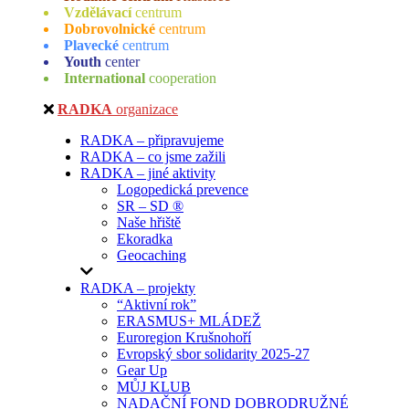
Vzdělávací
centrum
Dobrovolnické
centrum
Plavecké
centrum
Youth
center
International
cooperation
RADKA
organizace
RADKA – připravujeme
RADKA – co jsme zažili
RADKA – jiné aktivity
Logopedická prevence
SR – SD ®
Naše hřiště
Ekoradka
Geocaching
RADKA – projekty
“Aktivní rok”
ERASMUS+ MLÁDEŽ
Euroregion Krušnohoří
Evropský sbor solidarity 2025-27
Gear Up
MŮJ KLUB
NADAČNÍ FOND DOBRODRUŽNÉ