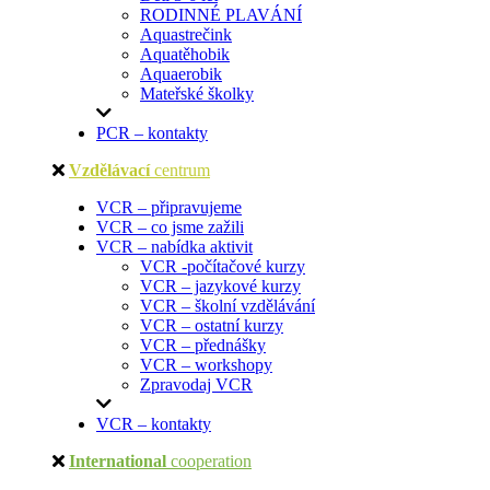
RODINNÉ PLAVÁNÍ
Aquastrečink
Aquatěhobik
Aquaerobik
Mateřské školky
PCR – kontakty
Vzdělávací
centrum
VCR – připravujeme
VCR – co jsme zažili
VCR – nabídka aktivit
VCR -počítačové kurzy
VCR – jazykové kurzy
VCR – školní vzdělávání
VCR – ostatní kurzy
VCR – přednášky
VCR – workshopy
Zpravodaj VCR
VCR – kontakty
International
cooperation