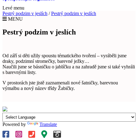
Levé menu
Pestrý podzim v jeslích
/
Pestrý podzim v jeslích
MENU
Pestrý podzim v jeslích
Od září si děti užily spoustu tématického tvoření – vyráběli jsme
draky, podzimní stromečky, barevné ježky…
Naučili jsme se básničku o jablíčku a na zahradě jsme si také vyhráli
s barevnými listy.
V prostorách jste jistě zaznamenali nové šatničky, barevnou
výmalbu a nový název třídy Žabičky.
Powered by
Translate