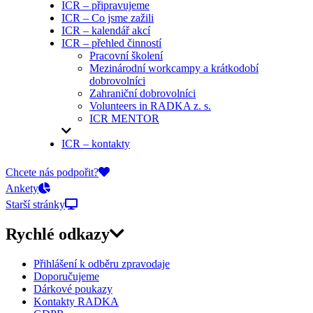
ICR – připravujeme
ICR – Co jsme zažili
ICR – kalendář akcí
ICR – přehled činností
Pracovní školení
Mezinárodní workcampy a krátkodobí
dobrovolníci
Zahraniční dobrovolníci
Volunteers in RADKA z. s.
ICR MENTOR
ICR – kontakty
On-line přihlášky
Chcete nás podpořit?
Ankety
Starší stránky
Rychlé odkazy
Přihlášení k odběru zpravodaje
Doporučujeme
Dárkové poukazy
Kontakty RADKA