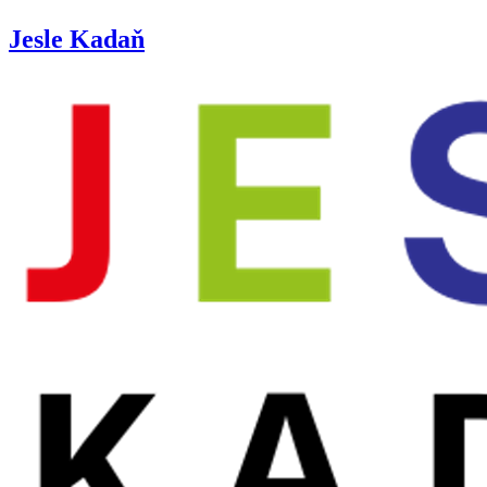
Jesle Kadaň