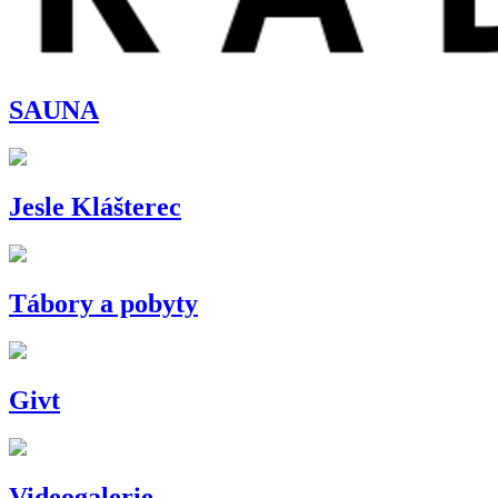
SAUNA
Jesle Klášterec
Tábory a pobyty
Givt
Videogalerie