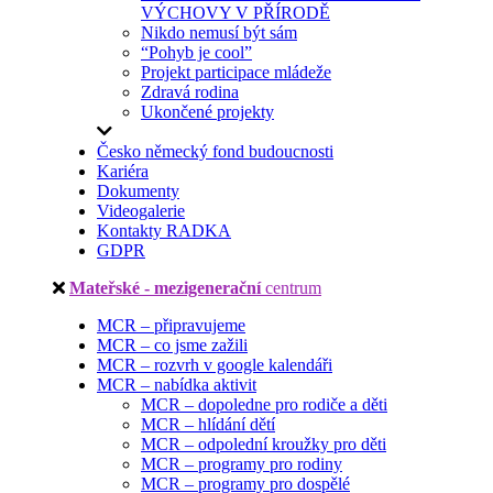
VÝCHOVY V PŘÍRODĚ
Nikdo nemusí být sám
“Pohyb je cool”
Projekt participace mládeže
Zdravá rodina
Ukončené projekty
Česko německý fond budoucnosti
Kariéra
Dokumenty
Videogalerie
Kontakty RADKA
GDPR
Mateřské - mezigenerační
centrum
MCR – připravujeme
MCR – co jsme zažili
MCR – rozvrh v google kalendáři
MCR – nabídka aktivit
MCR – dopoledne pro rodiče a děti
MCR – hlídání dětí
MCR – odpolední kroužky pro děti
MCR – programy pro rodiny
MCR – programy pro dospělé