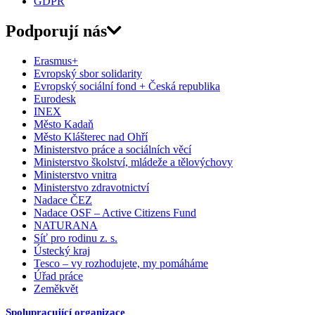
GDPR
Podporují nás
Erasmus+
Evropský sbor solidarity
Evropský sociální fond + Česká republika
Eurodesk
INEX
Město Kadaň
Město Klášterec nad Ohří
Ministerstvo práce a sociálních věcí
Ministerstvo školství, mládeže a tělovýchovy
Ministerstvo vnitra
Ministerstvo zdravotnictví
Nadace ČEZ
Nadace OSF – Active Citizens Fund
NATURANA
Síť pro rodinu z. s.
Ústecký kraj
Tesco – vy rozhodujete, my pomáháme
Úřad práce
Zeměkvět
Spolupracující organizace