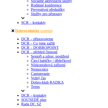
Sociálně aktivizační služby
Rodinné konference
Preventivní přednášky
Služby pro pěstouny
SCR – kontakty
Dobrovolnické
centrum
DCR – připravujeme
DCR – Co jsme zažili
DCR – DOBROPOINT
DCR – přehled činností
Senioři a zdrav. postižení
Čtecí babičky / dědečkové
Nízkoprahová zařízení
Nemocnice
Canisterapie
Volný čas
Dobro-klub RADKA
Teens
DCR – kontakty
SOUSEDÉ plus
Rada DC SZ