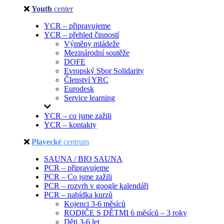
Youth
center
YCR – připravujeme
YCR – přehled činností
Výměny mládeže
Mezinárodní soutěže
DOFE
Evropský Sbor Solidarity
Členství YRC
Eurodesk
Service learning
YCR – co jsme zažili
YCR – kontakty
Plavecké
centrum
SAUNA / BIO SAUNA
PCR – připravujeme
PCR – Co jsme zažili
PCR – rozvrh v google kalendáři
PCR – nabídka kurzů
Kojenci 3-6 měsíců
RODIČE S DĚTMI 6 měsíců – 3 roky
Děti 3-6 let