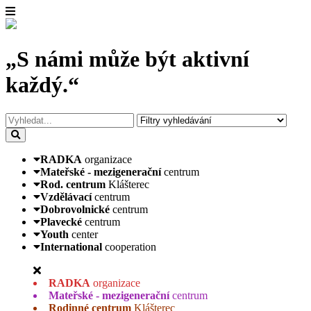
„S námi může být aktivní
každý.“
RADKA
organizace
Mateřské - mezigenerační
centrum
Rod. centrum
Klášterec
Vzdělávací
centrum
Dobrovolnické
centrum
Plavecké
centrum
Youth
center
International
cooperation
RADKA
organizace
Mateřské - mezigenerační
centrum
Rodinné centrum
Klášterec