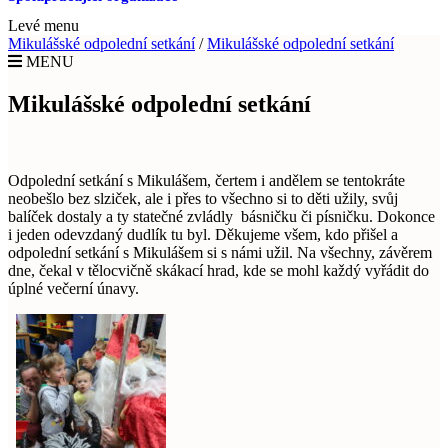
Levé menu
Mikulášské odpolední setkání
/
Mikulášské odpolední setkání
MENU
Mikulášské odpolední setkání
Odpolední setkání s Mikulášem, čertem i andělem se tentokráte
neobešlo bez slziček, ale i přes to všechno si to děti užily, svůj
balíček dostaly a ty statečné zvládly básničku či písničku. Dokonce
i jeden odevzdaný dudlík tu byl. Děkujeme všem, kdo přišel a
odpolední setkání s Mikulášem si s námi užil. Na všechny, závěrem
dne, čekal v tělocvičně skákací hrad, kde se mohl každý vyřádit do
úplné večerní únavy.