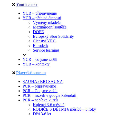
Youth
center
YCR – připravujeme
YCR – přehled činností
Výměny mládeže
Mezinárodní soutěže
DOFE
Evropský Sbor Solidarity
Členství YRC
Eurodesk
Service learning
YCR – co jsme zažili
YCR – kontakty
Plavecké
centrum
SAUNA / BIO SAUNA
PCR – připravujeme
PCR – Co jsme zažili
PCR – rozvrh v google kalendáři
PCR – nabídka kurzů
Kojenci 3-6 měsíců
RODIČE S DĚTMI 6 měsíců – 3 roky
Děti 3-6 let