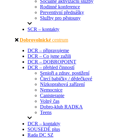
Sociálně aktivizační služby
Rodinné konference
Preventivní přednášky
Služby pro pěstouny
SCR – kontakty
Dobrovolnické
centrum
DCR – připravujeme
DCR – Co jsme zažili
DCR – DOBROPOINT
DCR – přehled činností
Senioři a zdrav. postižení
Čtecí babičky / dědečkové
Nízkoprahová zařízení
Nemocnice
Canisterapie
Volný čas
Dobro-klub RADKA
Teens
DCR – kontakty
SOUSEDÉ plus
Rada DC SZ