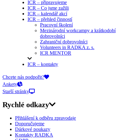
ICR – připravujeme
ICR – Co jsme zažili
ICR – kalendář akcí
ICR – přehled činností
Pracovní školení
Mezinárodní workcampy a krátkodobí
dobrovolníci
Zahraniční dobrovolníci
Volunteers in RADKA z. s.
ICR MENTOR
ICR – kontakty
On-line přihlášky
Chcete nás podpořit?
Ankety
Starší stránky
Rychlé odkazy
Přihlášení k odběru zpravodaje
Doporučujeme
Dárkové poukazy
Kontakty RADKA