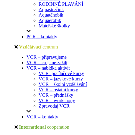
RODINNÉ PLAVÁNÍ
Aquastrečink
Aquatěhobik
Aquaerobik
Mateřské školky
PCR – kontakty
Vzdělávací
centrum
VCR – připravujeme
VCR – co jsme zažili
VCR – nabídka aktivit
VCR -počítačové kurzy
VCR – jazykové kurzy
VCR – školní vzdělávání
VCR – ostatní kurzy
VCR – přednášky
VCR – workshopy
Zpravodaj VCR
VCR – kontakty
International
cooperation