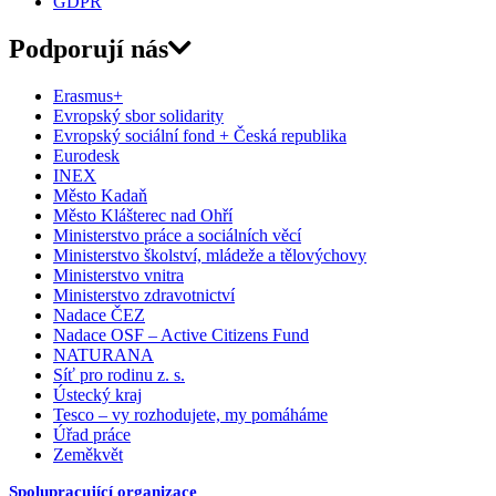
GDPR
Podporují nás
Erasmus+
Evropský sbor solidarity
Evropský sociální fond + Česká republika
Eurodesk
INEX
Město Kadaň
Město Klášterec nad Ohří
Ministerstvo práce a sociálních věcí
Ministerstvo školství, mládeže a tělovýchovy
Ministerstvo vnitra
Ministerstvo zdravotnictví
Nadace ČEZ
Nadace OSF – Active Citizens Fund
NATURANA
Síť pro rodinu z. s.
Ústecký kraj
Tesco – vy rozhodujete, my pomáháme
Úřad práce
Zeměkvět
Spolupracující organizace