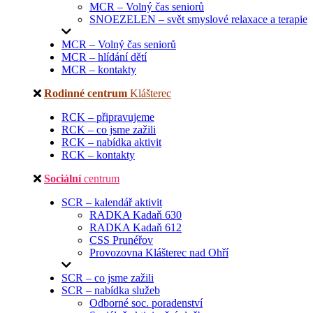
MCR – Volný čas seniorů
SNOEZELEN – svět smyslové relaxace a terapie
MCR – Volný čas seniorů
MCR – hlídání dětí
MCR – kontakty
Rodinné centrum
Klášterec
RCK – připravujeme
RCK – co jsme zažili
RCK – nabídka aktivit
RCK – kontakty
Sociální
centrum
SCR – kalendář aktivit
RADKA Kadaň 630
RADKA Kadaň 612
CSS Prunéřov
Provozovna Klášterec nad Ohří
SCR – co jsme zažili
SCR – nabídka služeb
Odborné soc. poradenství