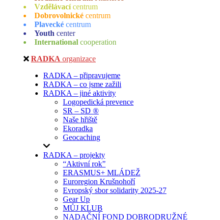
Vzdělávací
centrum
Dobrovolnické
centrum
Plavecké
centrum
Youth
center
International
cooperation
RADKA
organizace
RADKA – připravujeme
RADKA – co jsme zažili
RADKA – jiné aktivity
Logopedická prevence
SR – SD ®
Naše hřiště
Ekoradka
Geocaching
RADKA – projekty
“Aktivní rok”
ERASMUS+ MLÁDEŽ
Euroregion Krušnohoří
Evropský sbor solidarity 2025-27
Gear Up
MŮJ KLUB
NADAČNÍ FOND DOBRODRUŽNÉ