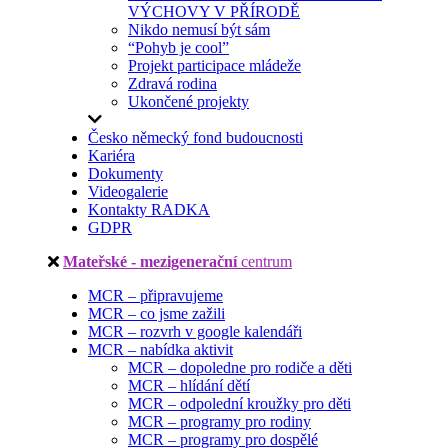
VÝCHOVY V PŘÍRODĚ
Nikdo nemusí být sám
“Pohyb je cool”
Projekt participace mládeže
Zdravá rodina
Ukončené projekty
Česko německý fond budoucnosti
Kariéra
Dokumenty
Videogalerie
Kontakty RADKA
GDPR
Mateřské - mezigenerační
centrum
MCR – připravujeme
MCR – co jsme zažili
MCR – rozvrh v google kalendáři
MCR – nabídka aktivit
MCR – dopoledne pro rodiče a děti
MCR – hlídání dětí
MCR – odpolední kroužky pro děti
MCR – programy pro rodiny
MCR – programy pro dospělé