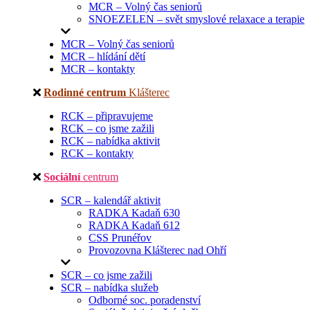
MCR – Volný čas seniorů
SNOEZELEN – svět smyslové relaxace a terapie
MCR – Volný čas seniorů
MCR – hlídání dětí
MCR – kontakty
Rodinné centrum
Klášterec
RCK – připravujeme
RCK – co jsme zažili
RCK – nabídka aktivit
RCK – kontakty
Sociální
centrum
SCR – kalendář aktivit
RADKA Kadaň 630
RADKA Kadaň 612
CSS Prunéřov
Provozovna Klášterec nad Ohří
SCR – co jsme zažili
SCR – nabídka služeb
Odborné soc. poradenství