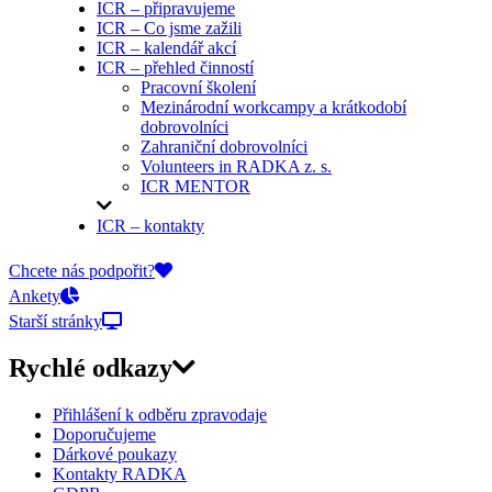
ICR – připravujeme
ICR – Co jsme zažili
ICR – kalendář akcí
ICR – přehled činností
Pracovní školení
Mezinárodní workcampy a krátkodobí
dobrovolníci
Zahraniční dobrovolníci
Volunteers in RADKA z. s.
ICR MENTOR
ICR – kontakty
On-line přihlášky
Chcete nás podpořit?
Ankety
Starší stránky
Rychlé odkazy
Přihlášení k odběru zpravodaje
Doporučujeme
Dárkové poukazy
Kontakty RADKA