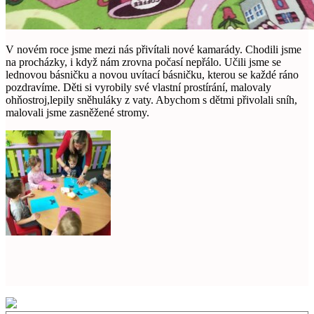
V novém roce jsme mezi nás přivítali nové kamarády. Chodili jsme
na procházky, i když nám zrovna počasí nepřálo. Učili jsme se
lednovou básničku a novou uvítací básničku, kterou se každé ráno
pozdravíme. Děti si vyrobily své vlastní prostírání, malovaly
ohňostroj,lepily sněhuláky z vaty. Abychom s dětmi přivolali sníh,
malovali jsme zasněžené stromy.