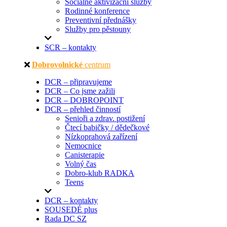
Sociálně aktivizační služby
Rodinné konference
Preventivní přednášky
Služby pro pěstouny
SCR – kontakty
Dobrovolnické
centrum
DCR – připravujeme
DCR – Co jsme zažili
DCR – DOBROPOINT
DCR – přehled činností
Senioři a zdrav. postižení
Čtecí babičky / dědečkové
Nízkoprahová zařízení
Nemocnice
Canisterapie
Volný čas
Dobro-klub RADKA
Teens
DCR – kontakty
SOUSEDÉ plus
Rada DC SZ