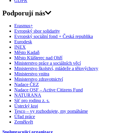
GDPR
Podporují nás
Erasmus+
Evropský sbor solidarity
Evropský sociální fond + Česká republika
Eurodesk
INEX
Město Kadaň
Město Klášterec nad Ohří
Ministerstvo práce a sociálních věcí
Ministerstvo školství, mládeže a tělovýchovy
Ministerstvo vnitra
Ministerstvo zdravotnictví
Nadace ČEZ
Nadace OSF – Active Citizens Fund
NATURANA
Síť pro rodinu z. s.
Ústecký kraj
Tesco – vy rozhodujete, my pomáháme
Úřad práce
Zeměkvět
Spolupracující organizace