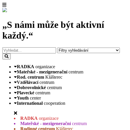
„S námi může být aktivní
každý.“
RADKA
organizace
Mateřské - mezigenerační
centrum
Rod. centrum
Klášterec
Vzdělávací
centrum
Dobrovolnické
centrum
Plavecké
centrum
Youth
center
International
cooperation
RADKA
organizace
Mateřské - mezigenerační
centrum
Rodinné centrum
Klášterec