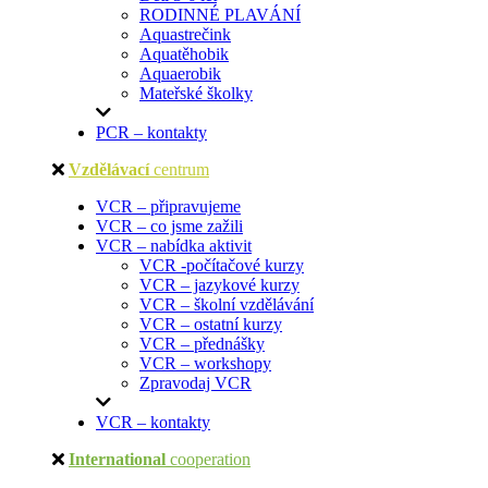
RODINNÉ PLAVÁNÍ
Aquastrečink
Aquatěhobik
Aquaerobik
Mateřské školky
PCR – kontakty
Vzdělávací
centrum
VCR – připravujeme
VCR – co jsme zažili
VCR – nabídka aktivit
VCR -počítačové kurzy
VCR – jazykové kurzy
VCR – školní vzdělávání
VCR – ostatní kurzy
VCR – přednášky
VCR – workshopy
Zpravodaj VCR
VCR – kontakty
International
cooperation