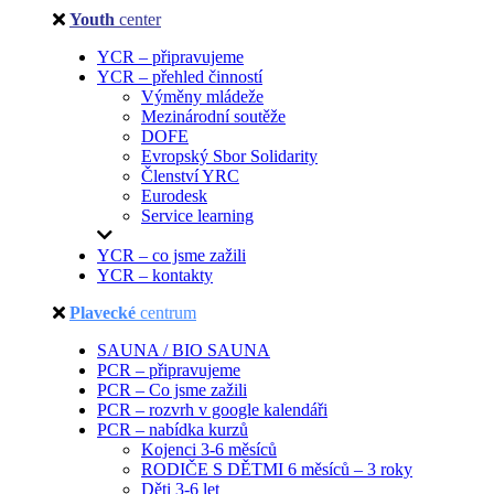
Youth
center
YCR – připravujeme
YCR – přehled činností
Výměny mládeže
Mezinárodní soutěže
DOFE
Evropský Sbor Solidarity
Členství YRC
Eurodesk
Service learning
YCR – co jsme zažili
YCR – kontakty
Plavecké
centrum
SAUNA / BIO SAUNA
PCR – připravujeme
PCR – Co jsme zažili
PCR – rozvrh v google kalendáři
PCR – nabídka kurzů
Kojenci 3-6 měsíců
RODIČE S DĚTMI 6 měsíců – 3 roky
Děti 3-6 let