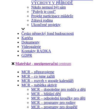
VÝCHOVY V PŘÍRODĚ
Nikdo nemusí být sám
“Pohyb je cool”
Projekt participace mládeže
Zdravá rodina
Ukončené projekty
Česko německý fond budoucnosti
Kariéra
Dokumenty
Videogalerie
Kontakty RADKA
GDPR
Mateřské - mezigenerační
centrum
MCR – připravujeme
MCR – co jsme zažili
MCR – rozvrh v google kalendáři
MCR – nabídka aktivit
MCR – dopoledne pro rodiče a děti
MCR – hlídání dětí
MCR – odpolední kroužky pro děti
MCR – programy pro rodiny
MCR – programy pro dospělé