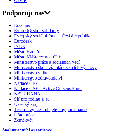
GDPR
Podporují nás
Erasmus+
Evropský sbor solidarity
Evropský sociální fond + Česká republika
Eurodesk
INEX
Město Kadaň
Město Klášterec nad Ohří
Ministerstvo práce a sociálních věcí
Ministerstvo školství, mládeže a tělovýchovy
Ministerstvo vnitra
Ministerstvo zdravotnictví
Nadace ČEZ
Nadace OSF – Active Citizens Fund
NATURANA
Síť pro rodinu z. s.
Ústecký kraj
Tesco – vy rozhodujete, my pomáháme
Úřad práce
Zeměkvět
Spolupracující organizace