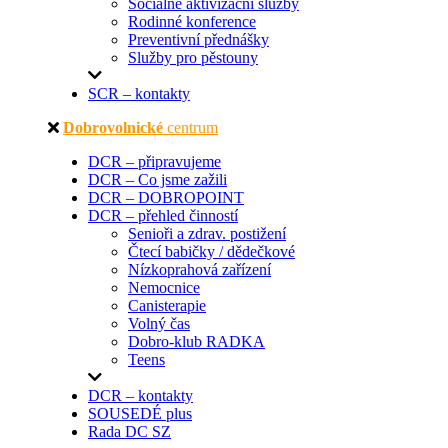
Sociálně aktivizační služby
Rodinné konference
Preventivní přednášky
Služby pro pěstouny
SCR – kontakty
Dobrovolnické
centrum
DCR – připravujeme
DCR – Co jsme zažili
DCR – DOBROPOINT
DCR – přehled činností
Senioři a zdrav. postižení
Čtecí babičky / dědečkové
Nízkoprahová zařízení
Nemocnice
Canisterapie
Volný čas
Dobro-klub RADKA
Teens
DCR – kontakty
SOUSEDÉ plus
Rada DC SZ