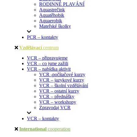
RODINNÉ PLAVÁNÍ
Aquastrečink
Aquatěhobik
Aquaerobik
Mateřské školky
PCR – kontakty
Vzdělávací
centrum
VCR – připravujeme
VCR – co jsme zažili
VCR – nabídka aktivit
VCR -počítačové kurzy
VCR – jazykové kurzy
VCR – školní vzdělávání
VCR – ostatní kurzy
VCR – přednášky
VCR – workshopy
Zpravodaj VCR
VCR – kontakty
International
cooperation