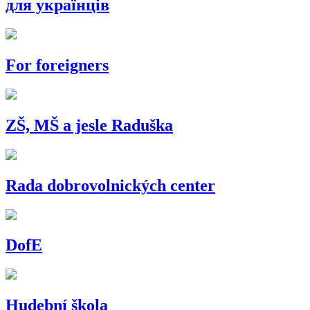
для українців
For foreigners
ZŠ, MŠ a jesle Raduška
Rada dobrovolnických center
DofE
Hudební škola