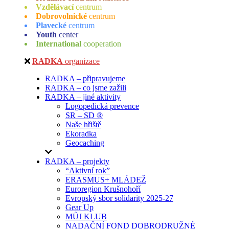
Vzdělávací
centrum
Dobrovolnické
centrum
Plavecké
centrum
Youth
center
International
cooperation
RADKA
organizace
RADKA – připravujeme
RADKA – co jsme zažili
RADKA – jiné aktivity
Logopedická prevence
SR – SD ®
Naše hřiště
Ekoradka
Geocaching
RADKA – projekty
“Aktivní rok”
ERASMUS+ MLÁDEŽ
Euroregion Krušnohoří
Evropský sbor solidarity 2025-27
Gear Up
MŮJ KLUB
NADAČNÍ FOND DOBRODRUŽNÉ