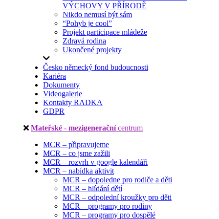
VÝCHOVY V PŘÍRODĚ
Nikdo nemusí být sám
“Pohyb je cool”
Projekt participace mládeže
Zdravá rodina
Ukončené projekty
Česko německý fond budoucnosti
Kariéra
Dokumenty
Videogalerie
Kontakty RADKA
GDPR
Mateřské - mezigenerační
centrum
MCR – připravujeme
MCR – co jsme zažili
MCR – rozvrh v google kalendáři
MCR – nabídka aktivit
MCR – dopoledne pro rodiče a děti
MCR – hlídání dětí
MCR – odpolední kroužky pro děti
MCR – programy pro rodiny
MCR – programy pro dospělé