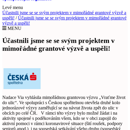
Levé menu
Účastnili jsme se se svým projektem v mimořádné grantové výzvě a
uspěli!
/
Účastnili jsme se se svým projektem v mimořádné grantové
výzvě a uspěli!
MENU
Účastnili jsme se se svým projektem v
mimořádné grantové výzvě a uspěli!
Nadace Via vyhlásila mimořádnou grantovou výzvu „Vraťme život
do ulic“. Ve spolupráci s Českou spořitelnou otevřela druhé kolo
jednorázové výzvy zaměřující se na návrat života zpět do ulic v
obcích po celé ČR. V rámci této výzvy bylo možné žádat i na
aktivity spojené s poděkováním všem, kdo se v obci zapojil do
aktivní pomoci v rámci koronavirové situace (šití roušek, podpory
seniorů apod.) i na sousedská setkávání všeho druhu (sousedský