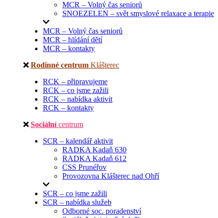
MCR – Volný čas seniorů
SNOEZELEN – svět smyslové relaxace a terapie
MCR – Volný čas seniorů
MCR – hlídání dětí
MCR – kontakty
Rodinné centrum
Klášterec
RCK – připravujeme
RCK – co jsme zažili
RCK – nabídka aktivit
RCK – kontakty
Sociální
centrum
SCR – kalendář aktivit
RADKA Kadaň 630
RADKA Kadaň 612
CSS Prunéřov
Provozovna Klášterec nad Ohří
SCR – co jsme zažili
SCR – nabídka služeb
Odborné soc. poradenství