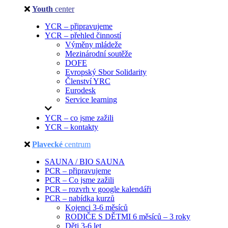
Youth
center
YCR – připravujeme
YCR – přehled činností
Výměny mládeže
Mezinárodní soutěže
DOFE
Evropský Sbor Solidarity
Členství YRC
Eurodesk
Service learning
YCR – co jsme zažili
YCR – kontakty
Plavecké
centrum
SAUNA / BIO SAUNA
PCR – připravujeme
PCR – Co jsme zažili
PCR – rozvrh v google kalendáři
PCR – nabídka kurzů
Kojenci 3-6 měsíců
RODIČE S DĚTMI 6 měsíců – 3 roky
Děti 3-6 let