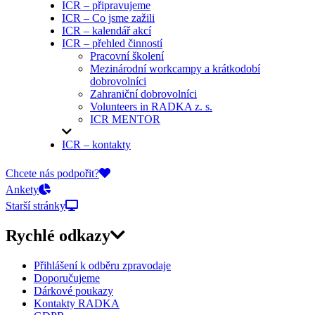
ICR – připravujeme
ICR – Co jsme zažili
ICR – kalendář akcí
ICR – přehled činností
Pracovní školení
Mezinárodní workcampy a krátkodobí
dobrovolníci
Zahraniční dobrovolníci
Volunteers in RADKA z. s.
ICR MENTOR
ICR – kontakty
On-line přihlášky
Chcete nás podpořit?
Ankety
Starší stránky
Rychlé odkazy
Přihlášení k odběru zpravodaje
Doporučujeme
Dárkové poukazy
Kontakty RADKA