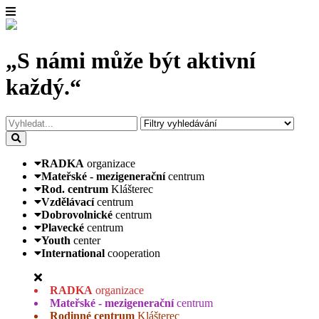
„S námi může být aktivní
každý.“
RADKA
organizace
Mateřské - mezigenerační
centrum
Rod. centrum
Klášterec
Vzdělávací
centrum
Dobrovolnické
centrum
Plavecké
centrum
Youth
center
International
cooperation
RADKA
organizace
Mateřské - mezigenerační
centrum
Rodinné centrum
Klášterec