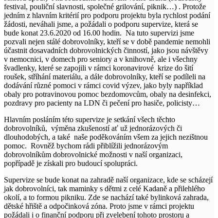
festival, pouliční slavnosti, společné grilování, piknik…) . Protože
jedním z hlavním kritérií pro podporu projektu byla rychlost podání
žádosti, neváhali jsme, a požádali o podporu supervize, která se
bude konat 23.6.2020 od 16.00 hodin. Na tuto supervizi jsme
pozvali nejen stálé dobrovolníky, kteří se v době pandemie nemohli
účastnit dosavadních dobrovolnických činností, jako jsou návštěvy
v nemocnici, v domech pro seniory a v knihovně, ale i všechny
švadlenky, které se zapojili v rámci koronavirové krize do šití
roušek, stříhání materiálu, a dále dobrovolníky, kteří se podíleli na
dodávání různé pomoci v rámci covid výzev, jako byly například
obaly pro potravinovou pomoc bezdomovcům, obaly na desinfekci,
pozdravy pro pacienty na LDN či pečení pro hasiče, policisty…
Hlavním posláním této supervize je setkání všech těchto
dobrovolníků, výměna zkušeností ať už jednorázových či
dlouhodobých, a také naše poděkováním všem za jejich nezištnou
pomoc. Rovněž bychom rádi přiblížili jednorázovým
dobrovolníkům dobrovolnické možnosti v naší organizaci,
popřípadě je získali pro budoucí spolupráci.
Supervize se bude konat na zahradě naší organizace, kde se scházejí
jak dobrovolníci, tak maminky s dětmi z celé Kadaně a přilehlého
okolí, a to formou pikniku. Zde se nachází také bylinková zahrada,
dětské hřiště a odpočinková zóna. Proto jsme v rámci projektu
požádali i o finanční podporu při zvelebení tohoto prostoru a