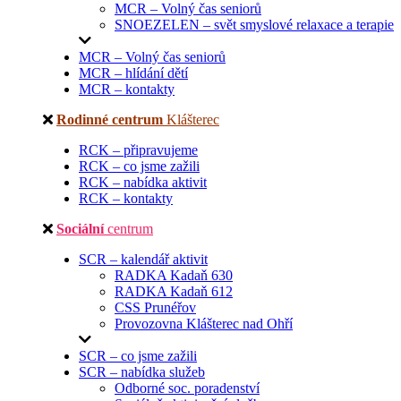
MCR – Volný čas seniorů
SNOEZELEN – svět smyslové relaxace a terapie
MCR – Volný čas seniorů
MCR – hlídání dětí
MCR – kontakty
Rodinné centrum
Klášterec
RCK – připravujeme
RCK – co jsme zažili
RCK – nabídka aktivit
RCK – kontakty
Sociální
centrum
SCR – kalendář aktivit
RADKA Kadaň 630
RADKA Kadaň 612
CSS Prunéřov
Provozovna Klášterec nad Ohří
SCR – co jsme zažili
SCR – nabídka služeb
Odborné soc. poradenství