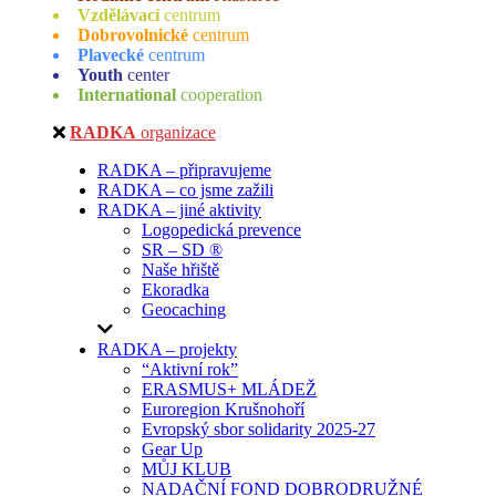
Vzdělávací
centrum
Dobrovolnické
centrum
Plavecké
centrum
Youth
center
International
cooperation
RADKA
organizace
RADKA – připravujeme
RADKA – co jsme zažili
RADKA – jiné aktivity
Logopedická prevence
SR – SD ®
Naše hřiště
Ekoradka
Geocaching
RADKA – projekty
“Aktivní rok”
ERASMUS+ MLÁDEŽ
Euroregion Krušnohoří
Evropský sbor solidarity 2025-27
Gear Up
MŮJ KLUB
NADAČNÍ FOND DOBRODRUŽNÉ