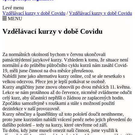
Levé menu
Vzdělávací kurzy v době Covidu
/
Vzdělávací kurzy v době Covidu
MENU
Vzdělávací kurzy v době Covidu
Za normálních okolností bychom v červnu ukončovali
patnáctitýdenní jazykové kurzy. Vzhledem k tomu, že situace není
normální a do průběhu půlročního cyklu kurzů nám zasáhl Covid-
19, měli jsme činnost na dva měsíce přerušenou.
Nabídli jsme jako alternativu kurzy online, což se ale nesetkalo s
velkou odezvou. Přece jen je lepší potkávat se osobně.
Kurzy angličtiny jsme znovu obnovili po dvou měsících 11. května.
Lekce se nám protáhnou až do července, nicméně zvládneme odučit
celý kurz, aby účastníci nepřišli o žádnou ze zaplacených hodin.
Zpočátku samozřejmě s rouškami a stále s možností použití
dezinfekce v naší provozovně.
Kurzy němčiny a španělštiny už toto pololetí doučit nestihneme,
proto jsme kurzistům nabídli vrácení peněz nebo jejich převedení do
dalšího pololetí – tedy na kurzy, které otevřeme od září.
Tu dobu, kdy jsme museli omezit naši činnost, jsme využili k