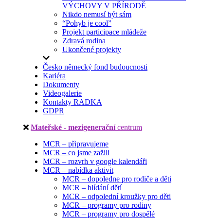
VÝCHOVY V PŘÍRODĚ
Nikdo nemusí být sám
“Pohyb je cool”
Projekt participace mládeže
Zdravá rodina
Ukončené projekty
Česko německý fond budoucnosti
Kariéra
Dokumenty
Videogalerie
Kontakty RADKA
GDPR
Mateřské - mezigenerační
centrum
MCR – připravujeme
MCR – co jsme zažili
MCR – rozvrh v google kalendáři
MCR – nabídka aktivit
MCR – dopoledne pro rodiče a děti
MCR – hlídání dětí
MCR – odpolední kroužky pro děti
MCR – programy pro rodiny
MCR – programy pro dospělé