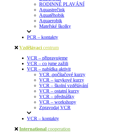
RODINNÉ PLAVÁNÍ
Aquastrečink
Aquatěhobik
Aquaerobik
Mateřské školky
PCR – kontakty
Vzdělávací
centrum
VCR – připravujeme
VCR – co jsme zažili
VCR – nabídka aktivit
VCR -počítačové kurzy
VCR – jazykové kurzy
VCR – školní vzdělávání
VCR – ostatní kurzy
VCR – přednášky
VCR – workshopy
Zpravodaj VCR
VCR – kontakty
International
cooperation