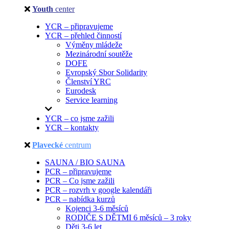
Youth
center
YCR – připravujeme
YCR – přehled činností
Výměny mládeže
Mezinárodní soutěže
DOFE
Evropský Sbor Solidarity
Členství YRC
Eurodesk
Service learning
YCR – co jsme zažili
YCR – kontakty
Plavecké
centrum
SAUNA / BIO SAUNA
PCR – připravujeme
PCR – Co jsme zažili
PCR – rozvrh v google kalendáři
PCR – nabídka kurzů
Kojenci 3-6 měsíců
RODIČE S DĚTMI 6 měsíců – 3 roky
Děti 3-6 let