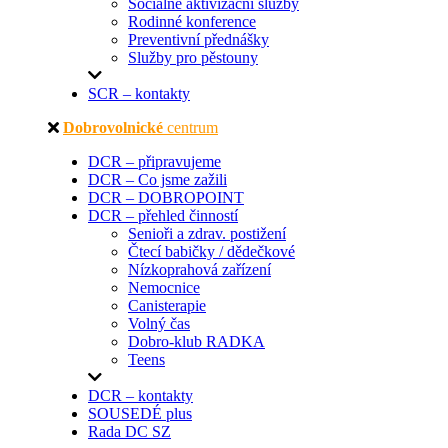
Sociálně aktivizační služby
Rodinné konference
Preventivní přednášky
Služby pro pěstouny
SCR – kontakty
Dobrovolnické
centrum
DCR – připravujeme
DCR – Co jsme zažili
DCR – DOBROPOINT
DCR – přehled činností
Senioři a zdrav. postižení
Čtecí babičky / dědečkové
Nízkoprahová zařízení
Nemocnice
Canisterapie
Volný čas
Dobro-klub RADKA
Teens
DCR – kontakty
SOUSEDÉ plus
Rada DC SZ