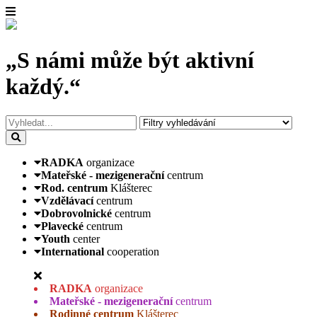
„S námi může být aktivní
každý.“
RADKA
organizace
Mateřské - mezigenerační
centrum
Rod. centrum
Klášterec
Vzdělávací
centrum
Dobrovolnické
centrum
Plavecké
centrum
Youth
center
International
cooperation
RADKA
organizace
Mateřské - mezigenerační
centrum
Rodinné centrum
Klášterec