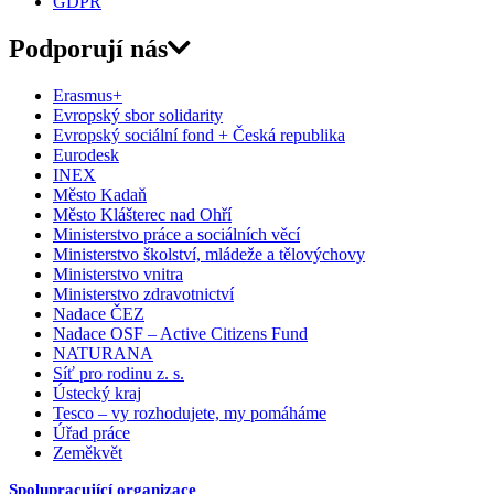
GDPR
Podporují nás
Erasmus+
Evropský sbor solidarity
Evropský sociální fond + Česká republika
Eurodesk
INEX
Město Kadaň
Město Klášterec nad Ohří
Ministerstvo práce a sociálních věcí
Ministerstvo školství, mládeže a tělovýchovy
Ministerstvo vnitra
Ministerstvo zdravotnictví
Nadace ČEZ
Nadace OSF – Active Citizens Fund
NATURANA
Síť pro rodinu z. s.
Ústecký kraj
Tesco – vy rozhodujete, my pomáháme
Úřad práce
Zeměkvět
Spolupracující organizace