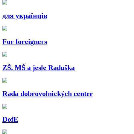
для українців
For foreigners
ZŠ, MŠ a jesle Raduška
Rada dobrovolnických center
DofE