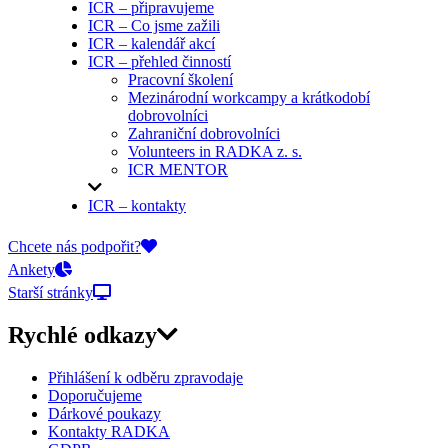
ICR – připravujeme
ICR – Co jsme zažili
ICR – kalendář akcí
ICR – přehled činností
Pracovní školení
Mezinárodní workcampy a krátkodobí
dobrovolníci
Zahraniční dobrovolníci
Volunteers in RADKA z. s.
ICR MENTOR
ICR – kontakty
On-line přihlášky
Chcete nás podpořit?
Ankety
Starší stránky
Rychlé odkazy
Přihlášení k odběru zpravodaje
Doporučujeme
Dárkové poukazy
Kontakty RADKA