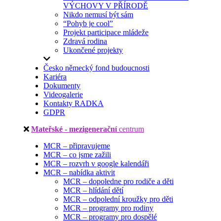
VÝCHOVY V PŘÍRODĚ
Nikdo nemusí být sám
“Pohyb je cool”
Projekt participace mládeže
Zdravá rodina
Ukončené projekty
Česko německý fond budoucnosti
Kariéra
Dokumenty
Videogalerie
Kontakty RADKA
GDPR
Mateřské - mezigenerační
centrum
MCR – připravujeme
MCR – co jsme zažili
MCR – rozvrh v google kalendáři
MCR – nabídka aktivit
MCR – dopoledne pro rodiče a děti
MCR – hlídání dětí
MCR – odpolední kroužky pro děti
MCR – programy pro rodiny
MCR – programy pro dospělé