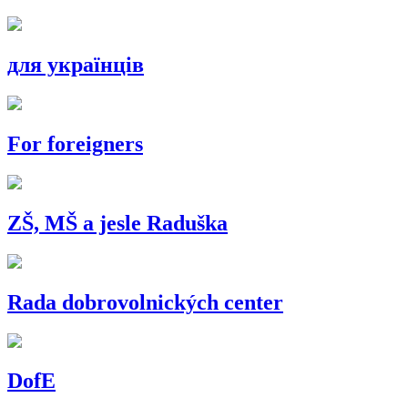
для українців
For foreigners
ZŠ, MŠ a jesle Raduška
Rada dobrovolnických center
DofE