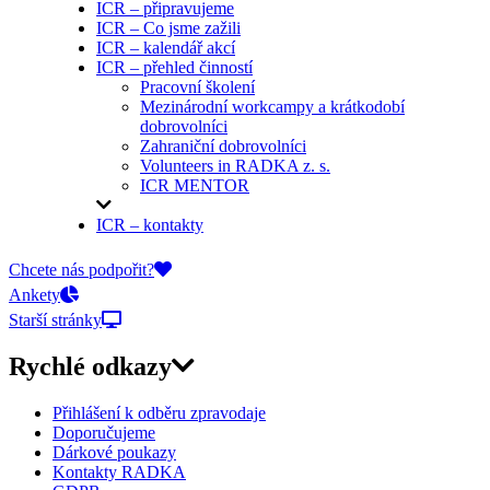
ICR – připravujeme
ICR – Co jsme zažili
ICR – kalendář akcí
ICR – přehled činností
Pracovní školení
Mezinárodní workcampy a krátkodobí
dobrovolníci
Zahraniční dobrovolníci
Volunteers in RADKA z. s.
ICR MENTOR
ICR – kontakty
On-line přihlášky
Chcete nás podpořit?
Ankety
Starší stránky
Rychlé odkazy
Přihlášení k odběru zpravodaje
Doporučujeme
Dárkové poukazy
Kontakty RADKA