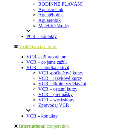
RODINNÉ PLAVÁNÍ
Aquastrečink
Aquatěhobik
Aquaerobik
Mateřské školky
PCR – kontakty
Vzdělávací
centrum
VCR – připravujeme
VCR – co jsme zažili
VCR – nabídka aktivit
VCR -počítačové kurzy
VCR – jazykové kurzy
VCR – školní vzdělávání
VCR – ostatní kurzy
VCR – přednášky
VCR – workshopy
Zpravodaj VCR
VCR – kontakty
International
cooperation