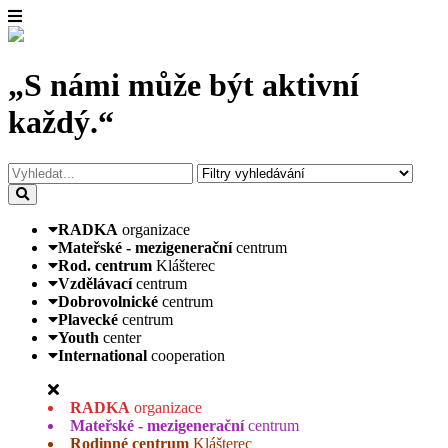
„S námi může být aktivní
každý.“
RADKA
organizace
Mateřské - mezigenerační
centrum
Rod. centrum
Klášterec
Vzdělávací
centrum
Dobrovolnické
centrum
Plavecké
centrum
Youth
center
International
cooperation
RADKA
organizace
Mateřské - mezigenerační
centrum
Rodinné centrum
Klášterec