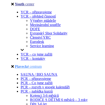
Youth
center
YCR – připravujeme
YCR – přehled činností
Výměny mládeže
Mezinárodní soutěže
DOFE
Evropský Sbor Solidarity
Členství YRC
Eurodesk
Service learning
YCR – co jsme zažili
YCR – kontakty
Plavecké
centrum
SAUNA / BIO SAUNA
PCR – připravujeme
PCR – Co jsme zažili
PCR – rozvrh v google kalendáři
PCR – nabídka kurzů
Kojenci 3-6 měsíců
RODIČE S DĚTMI 6 měsíců – 3 roky
Děti 3-6 let