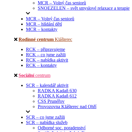
MCR – Volný čas seniorů
SNOEZELEN – svět smyslové relaxace a terapie
MCR – Volný čas seniorů
MCR – hlídání dětí
MCR – kontakty
Rodinné centrum
Klášterec
RCK – připravujeme
RCK – co jsme zažili
RCK – nabídka aktivit
RCK – kontakty
Sociální
centrum
SCR – kalendář aktivit
RADKA Kadaň 630
RADKA Kadaň 612
CSS Prunéřov
Provozovna Klášterec nad Ohří
SCR – co jsme zažili
SCR – nabídka služeb
Odborné soc. poradenství