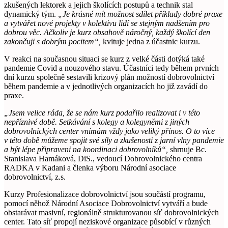
zkušených lektorek a jejich školících postupů a technik stal
dynamický tým.
„Je krásné mít možnost sdílet příklady dobré praxe
a vytvářet nové projekty v kolektivu lidí se stejným nadšením pro
dobrou věc. Ačkoliv je kurz obsahově náročný, každý školící den
zakončuji s dobrým pocitem“,
kvituje jedna z účastnic kurzu.
V reakci na současnou situaci se kurz z velké části dotýká také
pandemie Covid a nouzového stavu. Účastníci tedy během prvních
dní kurzu společně sestavili krizový plán možností dobrovolnictví
během pandemie a v jednotlivých organizacích ho již zavádí do
praxe.
„Jsem velice ráda, že se nám kurz podařilo realizovat i v této
nepříznivé době. Setkávání s kolegy a kolegyněmi z jiných
dobrovolnických center vnímám vždy jako veliký přínos. O to více
v této době můžeme spojit své síly a zkušenosti z jarní vlny pandemie
a být lépe připraveni na koordinaci dobrovolníků“,
shrnuje Bc.
Stanislava Hamáková, DiS., vedoucí Dobrovolnického centra
RADKA v Kadani a členka výboru Národní asociace
dobrovolnictví, z.s.
Kurzy Profesionalizace dobrovolnictví jsou součástí programu,
pomocí něhož Národní Asociace Dobrovolnictví vytváří a bude
obstarávat masivní, regionálně strukturovanou síť dobrovolnických
center. Tato síť propojí neziskové organizace působící v různých