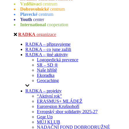
Vzdělávací
centrum
Dobrovolnické
centrum
Plavecké
centrum
Youth
center
International
cooperation
RADKA
organizace
RADKA – připravujeme
RADKA – co jsme zažili
RADKA – jiné aktivity
Logopedická prevence
SR – SD ®
Naše hřiště
Ekoradka
Geocaching
RADKA – projekty
“Aktivní rok”
ERASMUS+ MLÁDEŽ
Euroregion Krušnohoří
Evropský sbor solidarity 2025-27
Gear Up
MŮJ KLUB
NADAČNÍ FOND DOBRODRUŽNÉ