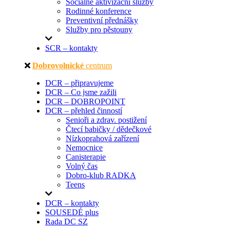
Sociálně aktivizační služby
Rodinné konference
Preventivní přednášky
Služby pro pěstouny
SCR – kontakty
Dobrovolnické
centrum
DCR – připravujeme
DCR – Co jsme zažili
DCR – DOBROPOINT
DCR – přehled činností
Senioři a zdrav. postižení
Čtecí babičky / dědečkové
Nízkoprahová zařízení
Nemocnice
Canisterapie
Volný čas
Dobro-klub RADKA
Teens
DCR – kontakty
SOUSEDÉ plus
Rada DC SZ