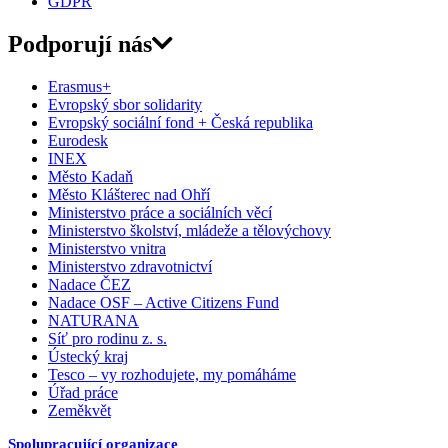
GDPR
Podporují nás
Erasmus+
Evropský sbor solidarity
Evropský sociální fond + Česká republika
Eurodesk
INEX
Město Kadaň
Město Klášterec nad Ohří
Ministerstvo práce a sociálních věcí
Ministerstvo školství, mládeže a tělovýchovy
Ministerstvo vnitra
Ministerstvo zdravotnictví
Nadace ČEZ
Nadace OSF – Active Citizens Fund
NATURANA
Síť pro rodinu z. s.
Ústecký kraj
Tesco – vy rozhodujete, my pomáháme
Úřad práce
Zeměkvět
Spolupracující organizace