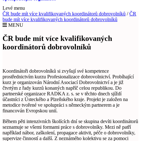
Levé menu
ČR bude mít více kvalifikovaných koordinátorů dobrovolníků
/
ČR
bude mít více kvalifikovaných koordinátorů dobrovolníků
MENU
ČR bude mít více kvalifikovaných
koordinátorů dobrovolníků
Koordinátoři dobrovolníků si zvyšují své kompetence
prostřednictvím kurzu Profesionalizace dobrovolnictví. Probíhající
kurz je organizován Národní Asociací Dobrovolnictví a je již
čtvrtým z řady kurzů konaných napříč celou republikou. Do
partnerské organizace RADKA z. s. se v těchto dnech sjíždí
účastníci z Ústeckého a Plzeňského kraje. Projekt je založen na
metodice tvořené ve spolupráci s německým partnerem a je
financován Evropskou unií.
Během pěti intenzivních školících dní se skupina devíti koordinátorů
seznamuje se všemi formami práce s dobrovolníky. Mezi ně patří
například nábor, zaškolení, propagace aktivit, péče o dobrovolníky,
supervize činností a další. Z neznámého kolektivu se za pomoci