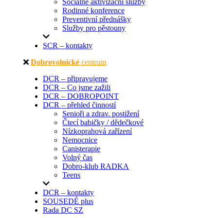
Sociálně aktivizační služby
Rodinné konference
Preventivní přednášky
Služby pro pěstouny
SCR – kontakty
Dobrovolnické
centrum
DCR – připravujeme
DCR – Co jsme zažili
DCR – DOBROPOINT
DCR – přehled činností
Senioři a zdrav. postižení
Čtecí babičky / dědečkové
Nízkoprahová zařízení
Nemocnice
Canisterapie
Volný čas
Dobro-klub RADKA
Teens
DCR – kontakty
SOUSEDÉ plus
Rada DC SZ