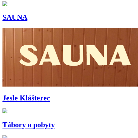
SAUNA
Jesle Klášterec
Tábory a pobyty