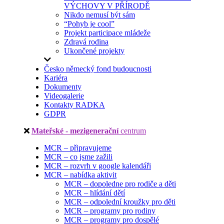
VÝCHOVY V PŘÍRODĚ
Nikdo nemusí být sám
“Pohyb je cool”
Projekt participace mládeže
Zdravá rodina
Ukončené projekty
Česko německý fond budoucnosti
Kariéra
Dokumenty
Videogalerie
Kontakty RADKA
GDPR
Mateřské - mezigenerační
centrum
MCR – připravujeme
MCR – co jsme zažili
MCR – rozvrh v google kalendáři
MCR – nabídka aktivit
MCR – dopoledne pro rodiče a děti
MCR – hlídání dětí
MCR – odpolední kroužky pro děti
MCR – programy pro rodiny
MCR – programy pro dospělé