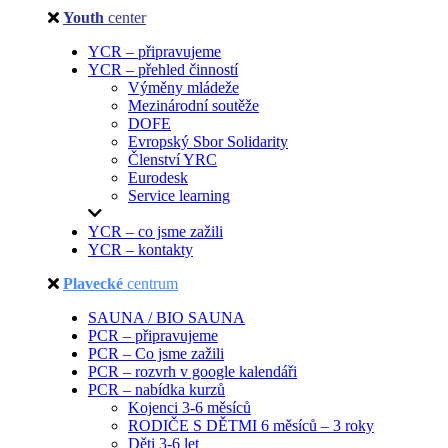
Youth
center
YCR – připravujeme
YCR – přehled činností
Výměny mládeže
Mezinárodní soutěže
DOFE
Evropský Sbor Solidarity
Členství YRC
Eurodesk
Service learning
YCR – co jsme zažili
YCR – kontakty
Plavecké
centrum
SAUNA / BIO SAUNA
PCR – připravujeme
PCR – Co jsme zažili
PCR – rozvrh v google kalendáři
PCR – nabídka kurzů
Kojenci 3-6 měsíců
RODIČE S DĚTMI 6 měsíců – 3 roky
Děti 3-6 let