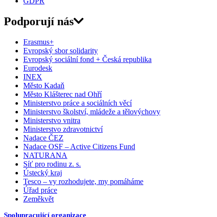
GDPR
Podporují nás
Erasmus+
Evropský sbor solidarity
Evropský sociální fond + Česká republika
Eurodesk
INEX
Město Kadaň
Město Klášterec nad Ohří
Ministerstvo práce a sociálních věcí
Ministerstvo školství, mládeže a tělovýchovy
Ministerstvo vnitra
Ministerstvo zdravotnictví
Nadace ČEZ
Nadace OSF – Active Citizens Fund
NATURANA
Síť pro rodinu z. s.
Ústecký kraj
Tesco – vy rozhodujete, my pomáháme
Úřad práce
Zeměkvět
Spolupracující organizace