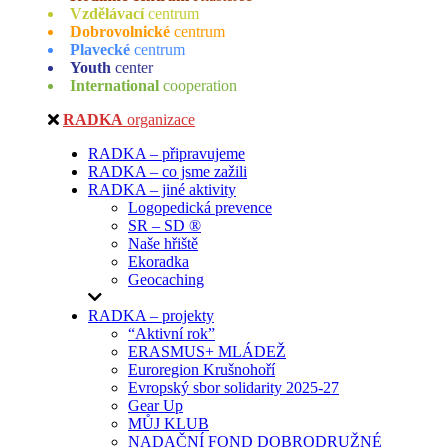
Vzdělávací
centrum
Dobrovolnické
centrum
Plavecké
centrum
Youth
center
International
cooperation
RADKA
organizace
RADKA – připravujeme
RADKA – co jsme zažili
RADKA – jiné aktivity
Logopedická prevence
SR – SD ®
Naše hřiště
Ekoradka
Geocaching
RADKA – projekty
“Aktivní rok”
ERASMUS+ MLÁDEŽ
Euroregion Krušnohoří
Evropský sbor solidarity 2025-27
Gear Up
MŮJ KLUB
NADAČNÍ FOND DOBRODRUŽNÉ