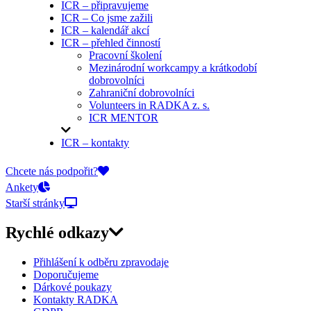
ICR – připravujeme
ICR – Co jsme zažili
ICR – kalendář akcí
ICR – přehled činností
Pracovní školení
Mezinárodní workcampy a krátkodobí
dobrovolníci
Zahraniční dobrovolníci
Volunteers in RADKA z. s.
ICR MENTOR
ICR – kontakty
On-line přihlášky
Chcete nás podpořit?
Ankety
Starší stránky
Rychlé odkazy
Přihlášení k odběru zpravodaje
Doporučujeme
Dárkové poukazy
Kontakty RADKA