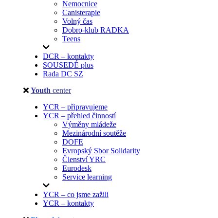
Nemocnice
Canisterapie
Volný čas
Dobro-klub RADKA
Teens
DCR – kontakty
SOUSEDÉ plus
Rada DC SZ
Youth
center
YCR – připravujeme
YCR – přehled činností
Výměny mládeže
Mezinárodní soutěže
DOFE
Evropský Sbor Solidarity
Členství YRC
Eurodesk
Service learning
YCR – co jsme zažili
YCR – kontakty