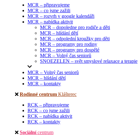
MCR – připravujeme
MCR – co jsme zažili
MCR – rozvrh v google kalendáři
MCR – nabídka aktivit
MCR – dopoledne pro rodiče a děti
MCR – hlídání dětí
MCR – odpolední kroužky pro děti
MCR – programy pro rodiny
MCR – programy pro dospělé
MCR – Volný čas seniorů
SNOEZELEN – svět smyslové relaxace a terapie
MCR – Volný čas seniorů
MCR – hlídání dětí
MCR – kontakty
Rodinné centrum
Klášterec
RCK – připravujeme
RCK – co jsme zažili
RCK – nabídka aktivit
RCK – kontakty
Sociální
centrum