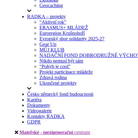
Geocaching
RADKA – projekty
“Aktivní rok”
ERASMUS+ MLÁDEŽ
Euroregion Krušnohoří
Evropský sbor solidarity 2025-27
Gear Up
MŮJ KLUB
NADAČNÍ FOND DOBRODRUŽNÉ VÝCHOV
Nikdo nemusí být sám
“Pohyb je cool”
Projekt participace mládeže
Zdravá rodina
Ukončené projekty
Česko německý fond budoucnosti
Kariéra
Dokumenty
Videogalerie
Kontakty RADKA
GDPR
Mateřské - mezigenerační
centrum