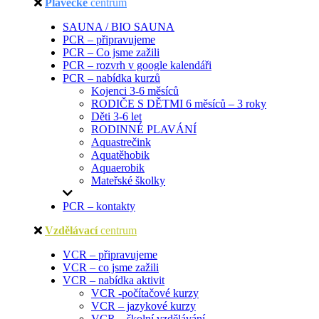
Plavecké
centrum
SAUNA / BIO SAUNA
PCR – připravujeme
PCR – Co jsme zažili
PCR – rozvrh v google kalendáři
PCR – nabídka kurzů
Kojenci 3-6 měsíců
RODIČE S DĚTMI 6 měsíců – 3 roky
Děti 3-6 let
RODINNÉ PLAVÁNÍ
Aquastrečink
Aquatěhobik
Aquaerobik
Mateřské školky
PCR – kontakty
Vzdělávací
centrum
VCR – připravujeme
VCR – co jsme zažili
VCR – nabídka aktivit
VCR -počítačové kurzy
VCR – jazykové kurzy
VCR – školní vzdělávání