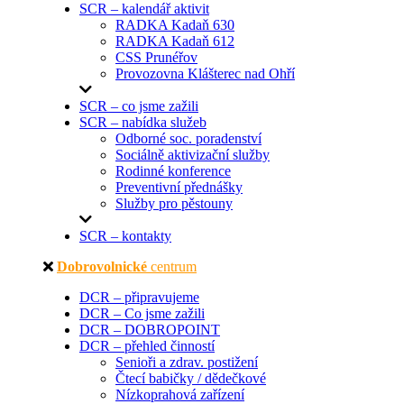
SCR – kalendář aktivit
RADKA Kadaň 630
RADKA Kadaň 612
CSS Prunéřov
Provozovna Klášterec nad Ohří
SCR – co jsme zažili
SCR – nabídka služeb
Odborné soc. poradenství
Sociálně aktivizační služby
Rodinné konference
Preventivní přednášky
Služby pro pěstouny
SCR – kontakty
Dobrovolnické
centrum
DCR – připravujeme
DCR – Co jsme zažili
DCR – DOBROPOINT
DCR – přehled činností
Senioři a zdrav. postižení
Čtecí babičky / dědečkové
Nízkoprahová zařízení