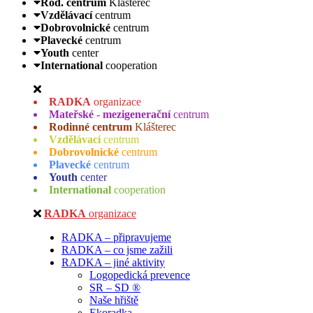
Rod. centrum
Klášterec
Vzdělávací
centrum
Dobrovolnické
centrum
Plavecké
centrum
Youth
center
International
cooperation
RADKA
organizace
Mateřské - mezigenerační
centrum
Rodinné centrum
Klášterec
Vzdělávací
centrum
Dobrovolnické
centrum
Plavecké
centrum
Youth
center
International
cooperation
RADKA
organizace
RADKA – připravujeme
RADKA – co jsme zažili
RADKA – jiné aktivity
Logopedická prevence
SR – SD ®
Naše hřiště
Ekoradka