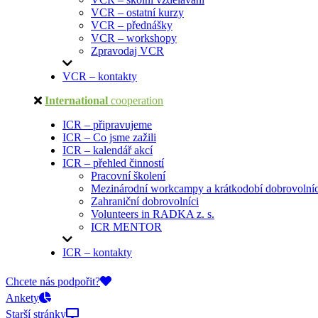
VCR – ostatní kurzy
VCR – přednášky
VCR – workshopy
Zpravodaj VCR
VCR – kontakty
International
cooperation
ICR – připravujeme
ICR – Co jsme zažili
ICR – kalendář akcí
ICR – přehled činností
Pracovní školení
Mezinárodní workcampy a krátkodobí dobrovolníc
Zahraniční dobrovolníci
Volunteers in RADKA z. s.
ICR MENTOR
ICR – kontakty
On-line přihlášky
Chcete nás podpořit?
Ankety
Starší stránky