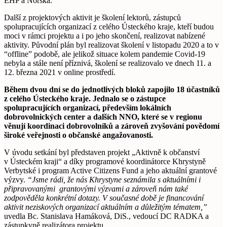
EHP a Norska.
Další z projektových aktivit je školení lektorů, zástupců
spolupracujících organizací z celého Ústeckého kraje, kteří budou
moci v rámci projektu a i po jeho skončení, realizovat nabízené
aktivity. Původní plán byl realizovat školení v listopadu 2020 a to v
“offline” podobě, ale jelikož situace kolem pandemie Covid-19
nebyla a stále není příznivá, školení se realizovalo ve dnech 11. a
12. března 2021 v online prostředí.
Během dvou dní se do jednotlivých bloků zapojilo 18 účastníků
z celého Ústeckého kraje. Jednalo se o zástupce
spolupracujících organizací, především lokálních
dobrovolnických center a dalších NNO, které se v regionu
věnují koordinaci dobrovolníků a zároveň zvyšování povědomí
široké veřejnosti o občanské angažovanosti.
V úvodu setkání byl představen projekt „Aktivně k občanství
v Ústeckém kraji“ a díky programové koordinátorce Khrystyně
Verbytské i program Active Citizens Fund a jeho aktuální grantové
výzvy.
“Jsme rádi, že nás Khrystyne seznámila s aktuálními i
připravovanými grantovými výzvami a zároveň nám také
zodpověděla konkrétní dotazy. V současné době je financování
aktivit neziskových organizací aktuálním a důležitým tématem,”
uvedla Bc. Stanislava Hamáková, DiS., vedoucí DC RADKA a
zástupkyně realizátora projektu.