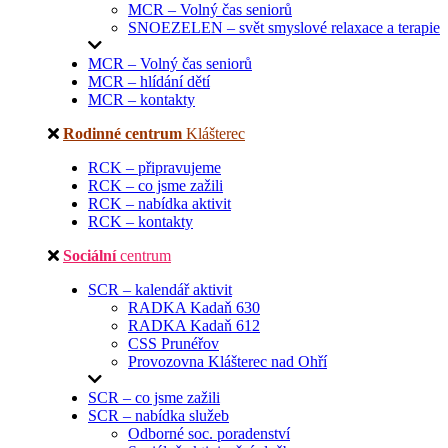
MCR – Volný čas seniorů
SNOEZELEN – svět smyslové relaxace a terapie
MCR – Volný čas seniorů
MCR – hlídání dětí
MCR – kontakty
Rodinné centrum
Klášterec
RCK – připravujeme
RCK – co jsme zažili
RCK – nabídka aktivit
RCK – kontakty
Sociální
centrum
SCR – kalendář aktivit
RADKA Kadaň 630
RADKA Kadaň 612
CSS Prunéřov
Provozovna Klášterec nad Ohří
SCR – co jsme zažili
SCR – nabídka služeb
Odborné soc. poradenství