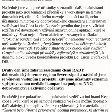
Následně jsme zapojené účastníky seznámili s dalšími aktivitami
projektu jako jsou tematické přednášky a workshopy na témata
dorovolnictví, cíle udržitelného rozvoje a domácí násilí, nebo
účastnické miniprojekty dobrovolnického charakteru a interaktivní
vzdělávací hra C´est la vie. Na závěr prvního dne jsme si všichni
rozšířili své dovednosti v užívání různých online aplikací, které je
možné využívat nejen během aktivit realizovaných na školách.
“Pokud se pandemická situace nezlepší a nebudeme moci realizovat
naše aktivity na školách, přemýšlíme o převedení některých aktivit
do online prostředí. Pro žáky a studenty pak budou díky využívání
různých online nástrojů přednášky zajímavější a atraktivnější”
, k
danému bloku uvedla koordinátorka projektu Bc. Lucie Dvořáková,
DiS.
Druhý den jsme zahájili zasedáním členů RADY
dobrovolnických center regionu Severozápad a následně jsme
se věnovali výstupům z projektu, kdy jsme účastníky seznámili
s připravovanou mediální kampaní na podporu NNO,
dobrovolnictví a aktivního občanství.
Po obědě jsme pokračovali interaktivními vzdělávacími hrami Keep
cool a Svět, které je při samotné realizaci ve škole možné doplnit o
další aktivity, jako např. tvoření z recyklovatelných materiálů, apod.
“Školení bylo výborně připravené, oceňuji prezentace, ke kterým se