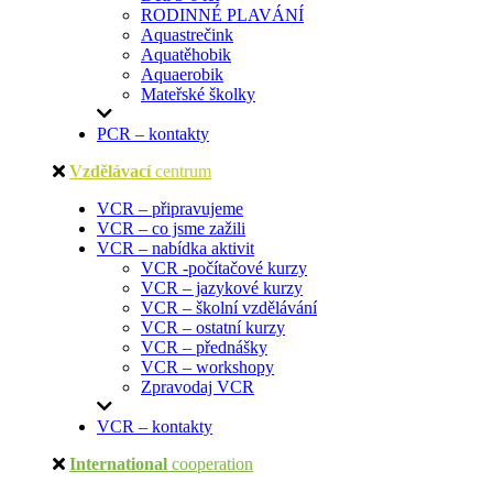
RODINNÉ PLAVÁNÍ
Aquastrečink
Aquatěhobik
Aquaerobik
Mateřské školky
PCR – kontakty
Vzdělávací
centrum
VCR – připravujeme
VCR – co jsme zažili
VCR – nabídka aktivit
VCR -počítačové kurzy
VCR – jazykové kurzy
VCR – školní vzdělávání
VCR – ostatní kurzy
VCR – přednášky
VCR – workshopy
Zpravodaj VCR
VCR – kontakty
International
cooperation