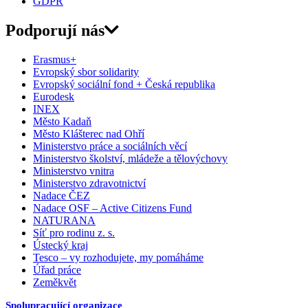
GDPR
Podporují nás
Erasmus+
Evropský sbor solidarity
Evropský sociální fond + Česká republika
Eurodesk
INEX
Město Kadaň
Město Klášterec nad Ohří
Ministerstvo práce a sociálních věcí
Ministerstvo školství, mládeže a tělovýchovy
Ministerstvo vnitra
Ministerstvo zdravotnictví
Nadace ČEZ
Nadace OSF – Active Citizens Fund
NATURANA
Síť pro rodinu z. s.
Ústecký kraj
Tesco – vy rozhodujete, my pomáháme
Úřad práce
Zeměkvět
Spolupracující organizace