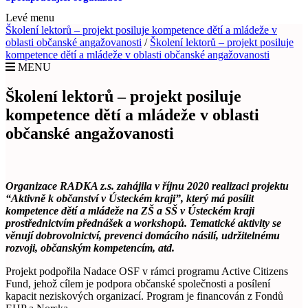
Levé menu
Školení lektorů – projekt posiluje kompetence dětí a mládeže v
oblasti občanské angažovanosti
/
Školení lektorů – projekt posiluje
kompetence dětí a mládeže v oblasti občanské angažovanosti
MENU
Školení lektorů – projekt posiluje
kompetence dětí a mládeže v oblasti
občanské angažovanosti
Organizace RADKA z.s. zahájila v říjnu 2020 realizaci projektu
“Aktivně k občanství v Ústeckém kraji”, který má posílit
kompetence dětí a mládeže na ZŠ a SŠ v Ústeckém kraji
prostřednictvím přednášek a workshopů. Tematické aktivity se
věnují dobrovolnictví, prevenci domácího násilí, udržitelnému
rozvoji, občanským kompetencím, atd.
Projekt podpořila Nadace OSF v rámci programu Active Citizens
Fund, jehož cílem je podpora občanské společnosti a posílení
kapacit neziskových organizací. Program je financován z Fondů