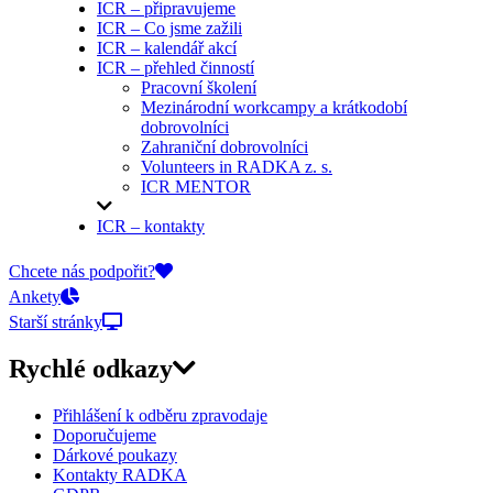
ICR – připravujeme
ICR – Co jsme zažili
ICR – kalendář akcí
ICR – přehled činností
Pracovní školení
Mezinárodní workcampy a krátkodobí
dobrovolníci
Zahraniční dobrovolníci
Volunteers in RADKA z. s.
ICR MENTOR
ICR – kontakty
On-line přihlášky
Chcete nás podpořit?
Ankety
Starší stránky
Rychlé odkazy
Přihlášení k odběru zpravodaje
Doporučujeme
Dárkové poukazy
Kontakty RADKA