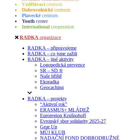
Vzdělávací
centrum
Dobrovolnické
centrum
Plavecké
centrum
Youth
center
International
cooperation
RADKA
organizace
RADKA – připravujeme
RADKA – co jsme zažili
RADKA – jiné aktivity
Logopedická prevence
SR – SD ®
Naše hřiště
Ekoradka
Geocaching
RADKA – projekty
“Aktivní rok”
ERASMUS+ MLÁDEŽ
Euroregion Krušnohoří
Evropský sbor solidarity 2025-27
Gear Up
MŮJ KLUB
NADAČNÍ FOND DOBRODRUŽNÉ