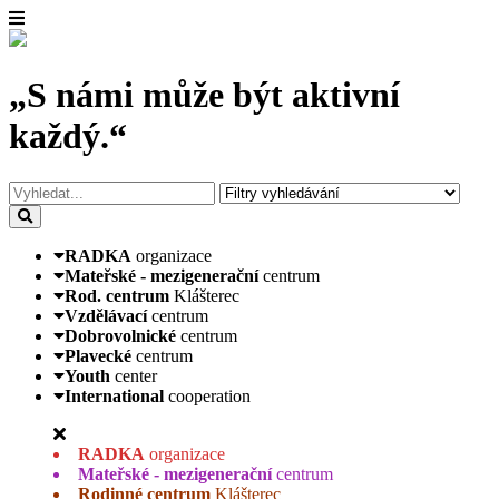
„S námi může být aktivní
každý.“
RADKA
organizace
Mateřské - mezigenerační
centrum
Rod. centrum
Klášterec
Vzdělávací
centrum
Dobrovolnické
centrum
Plavecké
centrum
Youth
center
International
cooperation
RADKA
organizace
Mateřské - mezigenerační
centrum
Rodinné centrum
Klášterec