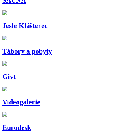
SAUNA
Jesle Klášterec
Tábory a pobyty
Givt
Videogalerie
Eurodesk