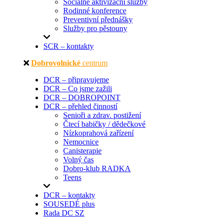
Sociálně aktivizační služby
Rodinné konference
Preventivní přednášky
Služby pro pěstouny
SCR – kontakty
Dobrovolnické
centrum
DCR – připravujeme
DCR – Co jsme zažili
DCR – DOBROPOINT
DCR – přehled činností
Senioři a zdrav. postižení
Čtecí babičky / dědečkové
Nízkoprahová zařízení
Nemocnice
Canisterapie
Volný čas
Dobro-klub RADKA
Teens
DCR – kontakty
SOUSEDÉ plus
Rada DC SZ