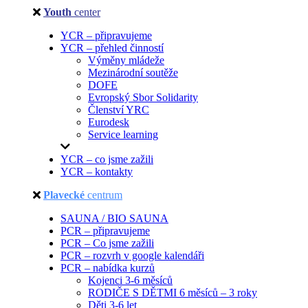
Youth
center
YCR – připravujeme
YCR – přehled činností
Výměny mládeže
Mezinárodní soutěže
DOFE
Evropský Sbor Solidarity
Členství YRC
Eurodesk
Service learning
YCR – co jsme zažili
YCR – kontakty
Plavecké
centrum
SAUNA / BIO SAUNA
PCR – připravujeme
PCR – Co jsme zažili
PCR – rozvrh v google kalendáři
PCR – nabídka kurzů
Kojenci 3-6 měsíců
RODIČE S DĚTMI 6 měsíců – 3 roky
Děti 3-6 let