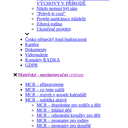
VÝCHOVY V PŘÍRODĚ
Nikdo nemusí být sám
“Pohyb je cool”
Projekt participace mládeže
Zdravá rodina
Ukončené projekty
Česko německý fond budoucnosti
Kariéra
Dokumenty
Videogalerie
Kontakty RADKA
GDPR
Mateřské - mezigenerační
centrum
MCR – připravujeme
MCR – co jsme zažili
MCR – rozvrh v google kalendáři
MCR – nabídka aktivit
MCR – dopoledne pro rodiče a děti
MCR – hlídání dětí
MCR – odpolední kroužky pro děti
MCR – programy pro rodiny
MCR – programy pro dospělé