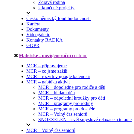
Zdravá rodina
Ukončené projekty
Česko německý fond budoucnosti
Kariéra
Dokumenty
Videogalerie
Kontakty RADKA
GDPR
Mateřské - mezigenerační
centrum
MCR – připravujeme
MCR – co jsme zažili
MCR – rozvrh v google kalendáři
MCR – nabídka aktivit
MCR – dopoledne pro rodiče a děti
MCR – hlídání dětí
MCR – odpolední kroužky pro děti
MCR – programy pro rodiny
MCR – programy pro dospělé
MCR – Volný čas seniorů
SNOEZELEN – svět smyslové relaxace a terapie
MCR – Volný čas seniorů