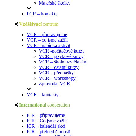
Mateřské školky
PCR – kontakty
Vzdělávací
centrum
VCR – připravujeme
VCR – co jsme zažili
VCR – nabídka aktivit
VCR -počítačové kurzy
VCR – jazykové kurzy
VCR – školní vzdělávání
VCR – ostatní kurzy
VCR – přednášky
VCR – workshopy
Zpravodaj VCR
VCR – kontakty
International
cooperation
ICR – připravujeme
ICR – Co jsme zažili
ICR – kalendář akcí
ICR – přehled činností