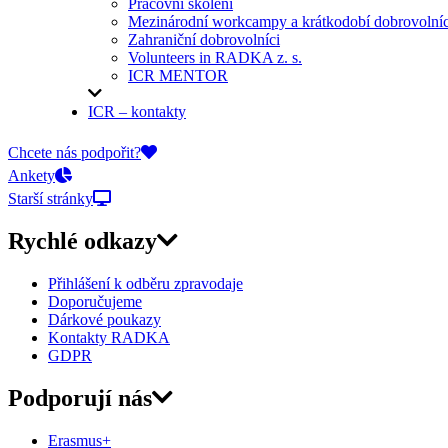
Pracovní školení
Mezinárodní workcampy a krátkodobí dobrovolníc
Zahraniční dobrovolníci
Volunteers in RADKA z. s.
ICR MENTOR
ICR – kontakty
On-line přihlášky
Chcete nás podpořit?
Ankety
Starší stránky
Rychlé odkazy
Přihlášení k odběru zpravodaje
Doporučujeme
Dárkové poukazy
Kontakty RADKA
GDPR
Podporují nás
Erasmus+