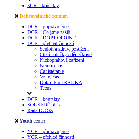
SCR – kontakty
Dobrovolnické
centrum
DCR – připravujeme
DCR – Co jsme zažili
DCR – DOBROPOINT
DCR – přehled činností
Senioři a zdrav. postižení
Čtecí babičky / dědečkové
Nízkoprahová zařízení
Nemocnice
Canisterapie
Volný čas
Dobro-klub RADKA
Teens
DCR – kontakty
SOUSEDÉ plus
Rada DC SZ
Youth
center
YCR – připravujeme
YCR – přehled činností