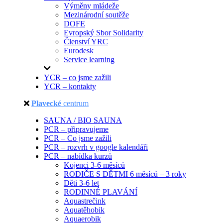
Výměny mládeže
Mezinárodní soutěže
DOFE
Evropský Sbor Solidarity
Členství YRC
Eurodesk
Service learning
YCR – co jsme zažili
YCR – kontakty
Plavecké
centrum
SAUNA / BIO SAUNA
PCR – připravujeme
PCR – Co jsme zažili
PCR – rozvrh v google kalendáři
PCR – nabídka kurzů
Kojenci 3-6 měsíců
RODIČE S DĚTMI 6 měsíců – 3 roky
Děti 3-6 let
RODINNÉ PLAVÁNÍ
Aquastrečink
Aquatěhobik
Aquaerobik