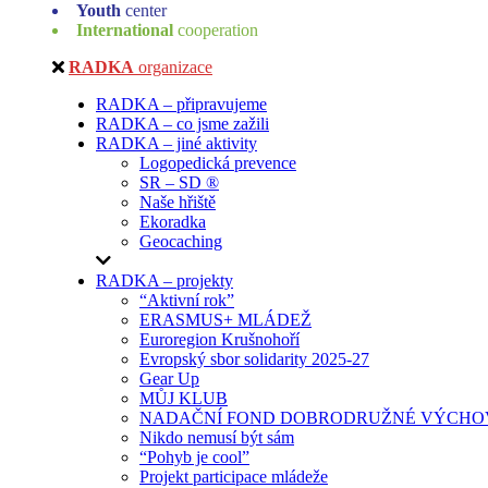
Youth
center
International
cooperation
RADKA
organizace
RADKA – připravujeme
RADKA – co jsme zažili
RADKA – jiné aktivity
Logopedická prevence
SR – SD ®
Naše hřiště
Ekoradka
Geocaching
RADKA – projekty
“Aktivní rok”
ERASMUS+ MLÁDEŽ
Euroregion Krušnohoří
Evropský sbor solidarity 2025-27
Gear Up
MŮJ KLUB
NADAČNÍ FOND DOBRODRUŽNÉ VÝCHOV
Nikdo nemusí být sám
“Pohyb je cool”
Projekt participace mládeže