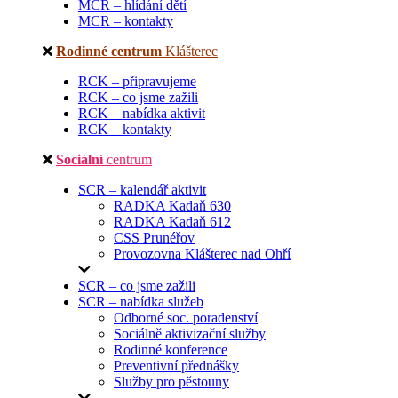
MCR – hlídání dětí
MCR – kontakty
Rodinné centrum
Klášterec
RCK – připravujeme
RCK – co jsme zažili
RCK – nabídka aktivit
RCK – kontakty
Sociální
centrum
SCR – kalendář aktivit
RADKA Kadaň 630
RADKA Kadaň 612
CSS Prunéřov
Provozovna Klášterec nad Ohří
SCR – co jsme zažili
SCR – nabídka služeb
Odborné soc. poradenství
Sociálně aktivizační služby
Rodinné konference
Preventivní přednášky
Služby pro pěstouny