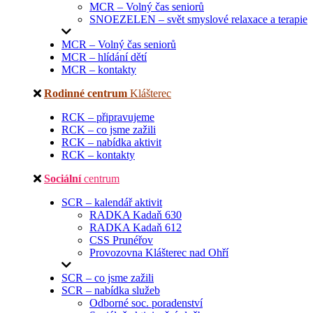
MCR – Volný čas seniorů
SNOEZELEN – svět smyslové relaxace a terapie
MCR – Volný čas seniorů
MCR – hlídání dětí
MCR – kontakty
Rodinné centrum
Klášterec
RCK – připravujeme
RCK – co jsme zažili
RCK – nabídka aktivit
RCK – kontakty
Sociální
centrum
SCR – kalendář aktivit
RADKA Kadaň 630
RADKA Kadaň 612
CSS Prunéřov
Provozovna Klášterec nad Ohří
SCR – co jsme zažili
SCR – nabídka služeb
Odborné soc. poradenství