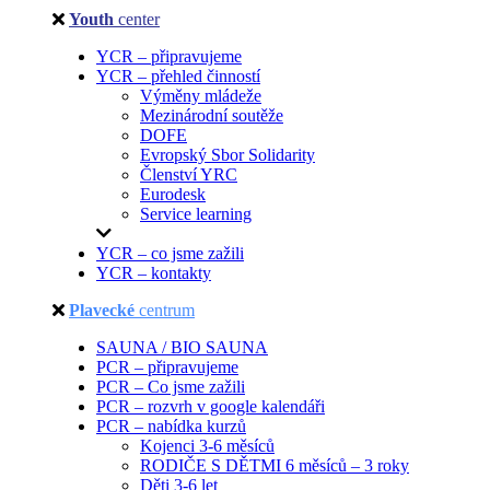
Youth
center
YCR – připravujeme
YCR – přehled činností
Výměny mládeže
Mezinárodní soutěže
DOFE
Evropský Sbor Solidarity
Členství YRC
Eurodesk
Service learning
YCR – co jsme zažili
YCR – kontakty
Plavecké
centrum
SAUNA / BIO SAUNA
PCR – připravujeme
PCR – Co jsme zažili
PCR – rozvrh v google kalendáři
PCR – nabídka kurzů
Kojenci 3-6 měsíců
RODIČE S DĚTMI 6 měsíců – 3 roky
Děti 3-6 let