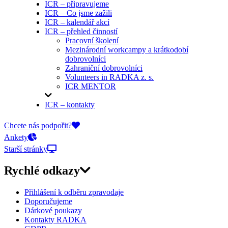
ICR – připravujeme
ICR – Co jsme zažili
ICR – kalendář akcí
ICR – přehled činností
Pracovní školení
Mezinárodní workcampy a krátkodobí
dobrovolníci
Zahraniční dobrovolníci
Volunteers in RADKA z. s.
ICR MENTOR
ICR – kontakty
On-line přihlášky
Chcete nás podpořit?
Ankety
Starší stránky
Rychlé odkazy
Přihlášení k odběru zpravodaje
Doporučujeme
Dárkové poukazy
Kontakty RADKA