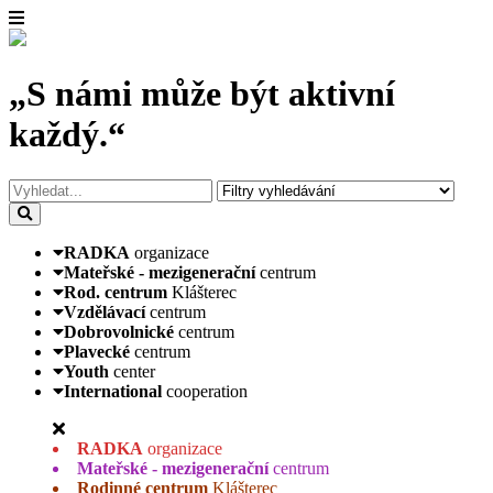
„S námi může být aktivní
každý.“
RADKA
organizace
Mateřské - mezigenerační
centrum
Rod. centrum
Klášterec
Vzdělávací
centrum
Dobrovolnické
centrum
Plavecké
centrum
Youth
center
International
cooperation
RADKA
organizace
Mateřské - mezigenerační
centrum
Rodinné centrum
Klášterec