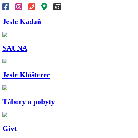
Jesle Kadaň
SAUNA
Jesle Klášterec
Tábory a pobyty
Givt