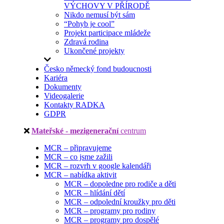
VÝCHOVY V PŘÍRODĚ
Nikdo nemusí být sám
“Pohyb je cool”
Projekt participace mládeže
Zdravá rodina
Ukončené projekty
Česko německý fond budoucnosti
Kariéra
Dokumenty
Videogalerie
Kontakty RADKA
GDPR
Mateřské - mezigenerační
centrum
MCR – připravujeme
MCR – co jsme zažili
MCR – rozvrh v google kalendáři
MCR – nabídka aktivit
MCR – dopoledne pro rodiče a děti
MCR – hlídání dětí
MCR – odpolední kroužky pro děti
MCR – programy pro rodiny
MCR – programy pro dospělé