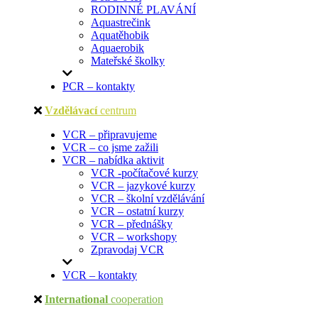
RODINNÉ PLAVÁNÍ
Aquastrečink
Aquatěhobik
Aquaerobik
Mateřské školky
PCR – kontakty
Vzdělávací
centrum
VCR – připravujeme
VCR – co jsme zažili
VCR – nabídka aktivit
VCR -počítačové kurzy
VCR – jazykové kurzy
VCR – školní vzdělávání
VCR – ostatní kurzy
VCR – přednášky
VCR – workshopy
Zpravodaj VCR
VCR – kontakty
International
cooperation