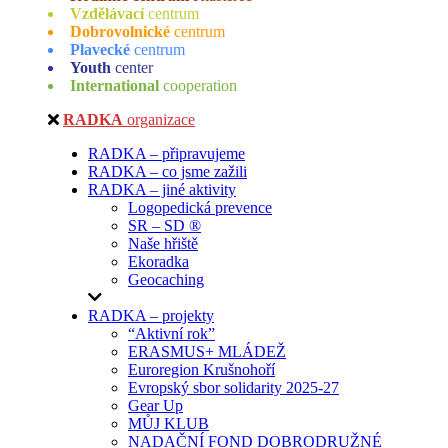
Vzdělávací
centrum
Dobrovolnické
centrum
Plavecké
centrum
Youth
center
International
cooperation
RADKA
organizace
RADKA – připravujeme
RADKA – co jsme zažili
RADKA – jiné aktivity
Logopedická prevence
SR – SD ®
Naše hřiště
Ekoradka
Geocaching
RADKA – projekty
“Aktivní rok”
ERASMUS+ MLÁDEŽ
Euroregion Krušnohoří
Evropský sbor solidarity 2025-27
Gear Up
MŮJ KLUB
NADAČNÍ FOND DOBRODRUŽNÉ