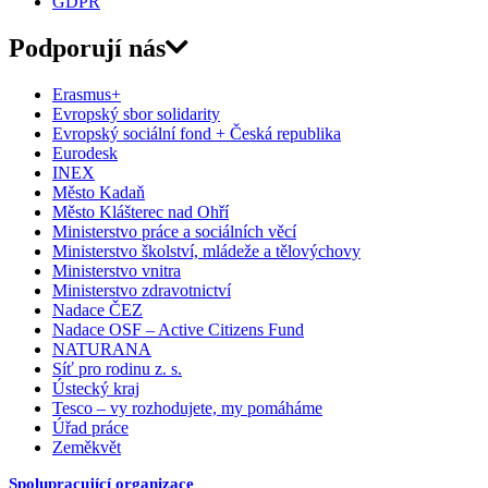
GDPR
Podporují nás
Erasmus+
Evropský sbor solidarity
Evropský sociální fond + Česká republika
Eurodesk
INEX
Město Kadaň
Město Klášterec nad Ohří
Ministerstvo práce a sociálních věcí
Ministerstvo školství, mládeže a tělovýchovy
Ministerstvo vnitra
Ministerstvo zdravotnictví
Nadace ČEZ
Nadace OSF – Active Citizens Fund
NATURANA
Síť pro rodinu z. s.
Ústecký kraj
Tesco – vy rozhodujete, my pomáháme
Úřad práce
Zeměkvět
Spolupracující organizace