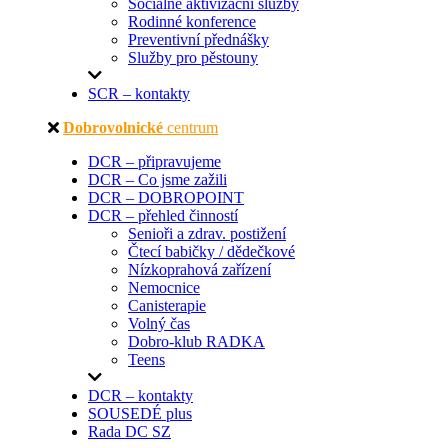
Sociálně aktivizační služby
Rodinné konference
Preventivní přednášky
Služby pro pěstouny
SCR – kontakty
Dobrovolnické
centrum
DCR – připravujeme
DCR – Co jsme zažili
DCR – DOBROPOINT
DCR – přehled činností
Senioři a zdrav. postižení
Čtecí babičky / dědečkové
Nízkoprahová zařízení
Nemocnice
Canisterapie
Volný čas
Dobro-klub RADKA
Teens
DCR – kontakty
SOUSEDÉ plus
Rada DC SZ