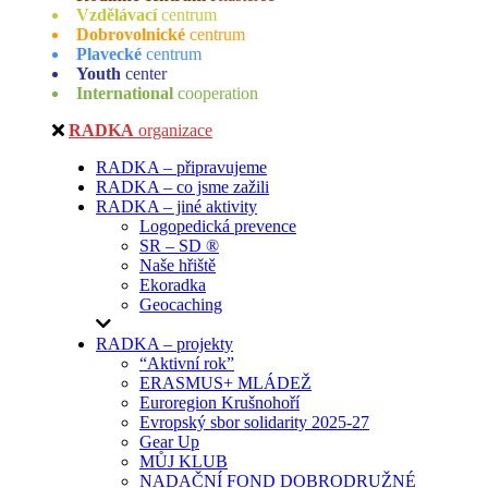
Vzdělávací
centrum
Dobrovolnické
centrum
Plavecké
centrum
Youth
center
International
cooperation
RADKA
organizace
RADKA – připravujeme
RADKA – co jsme zažili
RADKA – jiné aktivity
Logopedická prevence
SR – SD ®
Naše hřiště
Ekoradka
Geocaching
RADKA – projekty
“Aktivní rok”
ERASMUS+ MLÁDEŽ
Euroregion Krušnohoří
Evropský sbor solidarity 2025-27
Gear Up
MŮJ KLUB
NADAČNÍ FOND DOBRODRUŽNÉ