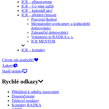
ICR – připravujeme
ICR – Co jsme zažili
ICR – kalendář akcí
ICR – přehled činností
Pracovní školení
Mezinárodní workcampy a krátkodobí
dobrovolníci
Zahraniční dobrovolníci
Volunteers in RADKA z. s.
ICR MENTOR
ICR – kontakty
On-line přihlášky
Chcete nás podpořit?
Ankety
Starší stránky
Rychlé odkazy
Přihlášení k odběru zpravodaje
Doporučujeme
Dárkové poukazy
Kontakty RADKA