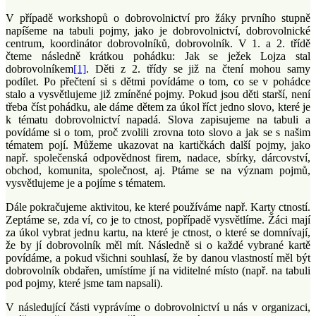
V případě workshopů o dobrovolnictví pro žáky prvního stupně
napíšeme na tabuli pojmy, jako je dobrovolnictví, dobrovolnické
centrum, koordinátor dobrovolníků, dobrovolník. V 1. a 2. třídě
čteme následně krátkou pohádku: Jak se ježek Lojza stal
dobrovolníkem
[1]
. Děti z 2. třídy se již na čtení mohou samy
podílet. Po přečtení si s dětmi povídáme o tom, co se v pohádce
stalo a vysvětlujeme již zmíněné pojmy. Pokud jsou děti starší, není
třeba číst pohádku, ale dáme dětem za úkol říct jedno slovo, které je
k tématu dobrovolnictví napadá. Slova zapisujeme na tabuli a
povídáme si o tom, proč zvolili zrovna toto slovo a jak se s našim
tématem pojí. Můžeme ukazovat na kartičkách další pojmy, jako
např. společenská odpovědnost firem, nadace, sbírky, dárcovství,
obchod, komunita, společnost, aj. Ptáme se na význam pojmů,
vysvětlujeme je a pojíme s tématem.
Dále pokračujeme aktivitou, ke které používáme např. Karty ctností.
Zeptáme se, zda ví, co je to ctnost, popřípadě vysvětlíme. Žáci mají
za úkol vybrat jednu kartu, na které je ctnost, o které se domnívají,
že by jí dobrovolník měl mít. Následně si o každé vybrané kartě
povídáme, a pokud všichni souhlasí, že by danou vlastností měl být
dobrovolník obdařen, umístíme jí na viditelné místo (např. na tabuli
pod pojmy, které jsme tam napsali).
V následující části vyprávíme o dobrovolnictví u nás v organizaci,