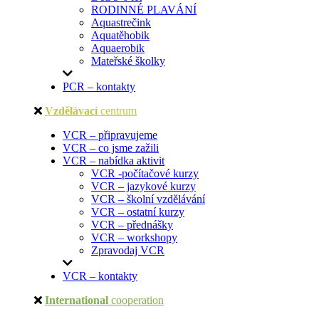
RODINNÉ PLAVÁNÍ
Aquastrečink
Aquatěhobik
Aquaerobik
Mateřské školky
PCR – kontakty
Vzdělávací
centrum
VCR – připravujeme
VCR – co jsme zažili
VCR – nabídka aktivit
VCR -počítačové kurzy
VCR – jazykové kurzy
VCR – školní vzdělávání
VCR – ostatní kurzy
VCR – přednášky
VCR – workshopy
Zpravodaj VCR
VCR – kontakty
International
cooperation