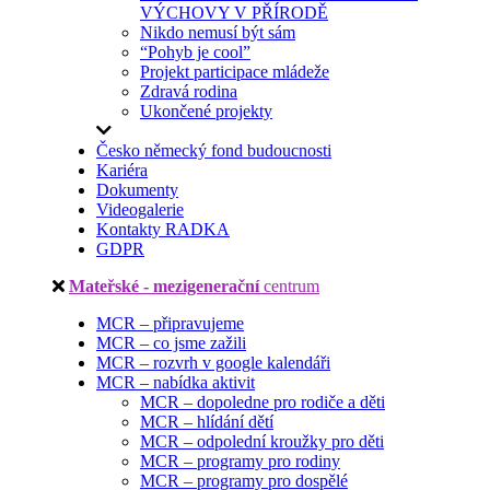
VÝCHOVY V PŘÍRODĚ
Nikdo nemusí být sám
“Pohyb je cool”
Projekt participace mládeže
Zdravá rodina
Ukončené projekty
Česko německý fond budoucnosti
Kariéra
Dokumenty
Videogalerie
Kontakty RADKA
GDPR
Mateřské - mezigenerační
centrum
MCR – připravujeme
MCR – co jsme zažili
MCR – rozvrh v google kalendáři
MCR – nabídka aktivit
MCR – dopoledne pro rodiče a děti
MCR – hlídání dětí
MCR – odpolední kroužky pro děti
MCR – programy pro rodiny
MCR – programy pro dospělé