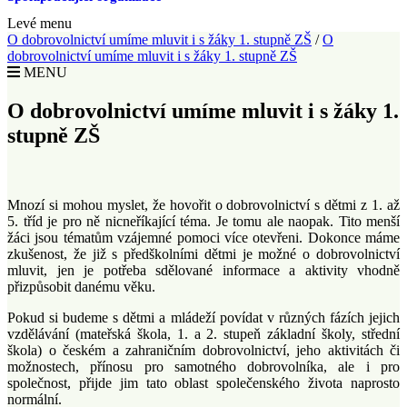
Levé menu
O dobrovolnictví umíme mluvit i s žáky 1. stupně ZŠ
/
O
dobrovolnictví umíme mluvit i s žáky 1. stupně ZŠ
MENU
O dobrovolnictví umíme mluvit i s žáky 1.
stupně ZŠ
Mnozí si mohou myslet, že hovořit o dobrovolnictví s dětmi z 1. až
5. tříd je pro ně nicneříkající téma. Je tomu ale naopak. Tito menší
žáci jsou tématům vzájemné pomoci více otevřeni. Dokonce máme
zkušenost, že již s předškolními dětmi je možné o dobrovolnictví
mluvit, jen je potřeba sdělované informace a aktivity vhodně
přizpůsobit danému věku.
Pokud si budeme s dětmi a mládeží povídat v různých fázích jejich
vzdělávání (mateřská škola, 1. a 2. stupeň základní školy, střední
škola) o českém a zahraničním dobrovolnictví, jeho aktivitách či
možnostech, přínosu pro samotného dobrovolníka, ale i pro
společnost, přijde jim tato oblast společenského života naprosto
normální.