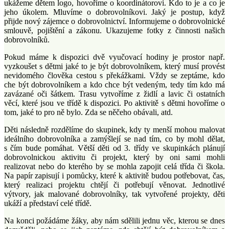
ukážeme dětem logo, hovoříme o koordinátorovi. Kdo to je a co je
jeho úkolem. Mluvíme o dobrovolníkovi. Jaký je postup, když
přijde nový zájemce o dobrovolnictví. Informujeme o dobrovolnické
smlouvě, pojištění a zákonu. Ukazujeme fotky z činnosti našich
dobrovolníků.
Pokud máme k dispozici dvě vyučovací hodiny je prostor např.
vyzkoušet s dětmi jaké to je být dobrovolníkem, který musí provést
nevidomého člověka cestou s překážkami. Vždy se zeptáme, kdo
che být dobrovolníkem a kdo chce být vedeným, tedy tím kdo má
zavázané oči šátkem. Trasu vytvoříme z židlí a lavic či ostatních
věcí, které jsou ve třídě k dispozici. Po aktivitě s dětmi hovoříme o
tom, jaké to pro ně bylo. Zda se něčeho obávali, atd.
Děti následně rozdělíme do skupinek, kdy ty menší mohou malovat
ideálního dobrovolníka a zamýšlejí se nad tím, co by mohl dělat,
s čím bude pomáhat. Větší děti od 3. třídy ve skupinkách plánují
dobrovolnickou aktivitu či projekt, který by oni sami mohli
realizovat nebo do kterého by se mohla zapojit celá třída či škola.
Na papír zapisují i pomůcky, které k aktivitě budou potřebovat, čas,
který realizaci projektu chtějí či potřebují věnovat. Jednotlivé
výtvory, jak malované dobrovolníky, tak vytvořené projekty, děti
ukáží a představí celé třídě.
Na konci požádáme žáky, aby nám sdělili jednu věc, kterou se dnes