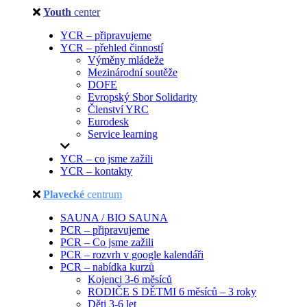
Youth
center
YCR – připravujeme
YCR – přehled činností
Výměny mládeže
Mezinárodní soutěže
DOFE
Evropský Sbor Solidarity
Členství YRC
Eurodesk
Service learning
YCR – co jsme zažili
YCR – kontakty
Plavecké
centrum
SAUNA / BIO SAUNA
PCR – připravujeme
PCR – Co jsme zažili
PCR – rozvrh v google kalendáři
PCR – nabídka kurzů
Kojenci 3-6 měsíců
RODIČE S DĚTMI 6 měsíců – 3 roky
Děti 3-6 let