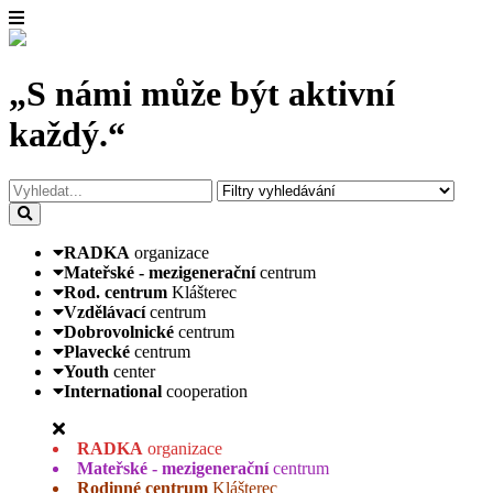
„S námi může být aktivní
každý.“
RADKA
organizace
Mateřské - mezigenerační
centrum
Rod. centrum
Klášterec
Vzdělávací
centrum
Dobrovolnické
centrum
Plavecké
centrum
Youth
center
International
cooperation
RADKA
organizace
Mateřské - mezigenerační
centrum
Rodinné centrum
Klášterec