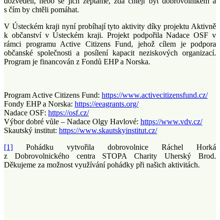
dozvěděli, nebo se jich zeptáme, zda chtějí být dobrovolníkem a
s čím by chtěli pomáhat.
V Ústeckém kraji nyní probíhají tyto aktivity díky projektu Aktivně
k občanství v Ústeckém kraji. Projekt podpořila Nadace OSF v
rámci programu Active Citizens Fund, jehož cílem je podpora
občanské společnosti a posílení kapacit neziskových organizací.
Program je financován z Fondů EHP a Norska.
Program Active Citizens Fund:
https://www.activecitizensfund.cz/
Fondy EHP a Norska:
https://eeagrants.org/
Nadace OSF:
https://osf.cz/
Výbor dobré vůle – Nadace Olgy Havlové:
https://www.vdv.cz/
Skautský institut:
https://www.skautskyinstitut.cz/
[1]
Pohádku vytvořila dobrovolnice Ráchel Horká
z Dobrovolnického centra STOPA Charity Uherský Brod.
Děkujeme za možnost využívání pohádky při našich aktivitách.