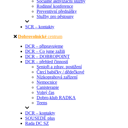
Sociálně aktivizační služby
Rodinné konference
Preventivní přednášky
Služby pro pěstouny
SCR – kontakty
Dobrovolnické
centrum
DCR – připravujeme
DCR – Co jsme zažili
DCR – DOBROPOINT
DCR – přehled činností
Senioři a zdrav. postižení
Čtecí babičky / dědečkové
Nízkoprahová zařízení
Nemocnice
Canisterapie
Volný čas
Dobro-klub RADKA
Teens
DCR – kontakty
SOUSEDÉ plus
Rada DC SZ