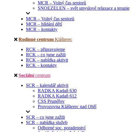
MCR – Volný čas seniorů
SNOEZELEN – svět smyslové relaxace a terapie
MCR – Volný čas seniorů
MCR – hlídání dětí
MCR – kontakty
Rodinné centrum
Klášterec
RCK – připravujeme
RCK – co jsme zažili
RCK – nabídka aktivit
RCK – kontakty
Sociální
centrum
SCR – kalendář aktivit
RADKA Kadaň 630
RADKA Kadaň 612
CSS Prunéřov
Provozovna Klášterec nad Ohří
SCR – co jsme zažili
SCR – nabídka služeb
Odborné soc. poradenství