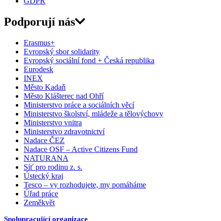
GDPR
Podporují nás
Erasmus+
Evropský sbor solidarity
Evropský sociální fond + Česká republika
Eurodesk
INEX
Město Kadaň
Město Klášterec nad Ohří
Ministerstvo práce a sociálních věcí
Ministerstvo školství, mládeže a tělovýchovy
Ministerstvo vnitra
Ministerstvo zdravotnictví
Nadace ČEZ
Nadace OSF – Active Citizens Fund
NATURANA
Síť pro rodinu z. s.
Ústecký kraj
Tesco – vy rozhodujete, my pomáháme
Úřad práce
Zeměkvět
Spolupracující organizace