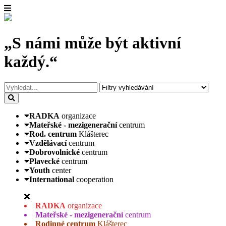
„S námi může být aktivní
každý.“
RADKA
organizace
Mateřské - mezigenerační
centrum
Rod. centrum
Klášterec
Vzdělávací
centrum
Dobrovolnické
centrum
Plavecké
centrum
Youth
center
International
cooperation
RADKA
organizace
Mateřské - mezigenerační
centrum
Rodinné centrum
Klášterec