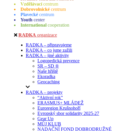
Vzdělávací
centrum
Dobrovolnické
centrum
Plavecké
centrum
Youth
center
International
cooperation
RADKA
organizace
RADKA – připravujeme
RADKA – co jsme zažili
RADKA – jiné aktivity
Logopedická prevence
SR – SD ®
Naše hřiště
Ekoradka
Geocaching
RADKA – projekty
“Aktivní rok”
ERASMUS+ MLÁDEŽ
Euroregion Krušnohoří
Evropský sbor solidarity 2025-27
Gear Up
MŮJ KLUB
NADAČNÍ FOND DOBRODRUŽNÉ