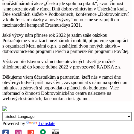
součástí národní akce „Česko jde spolu na piknik“, svou činnost
jsme prezentovali v rámci Dnů dobrovolnictvím v Ústeckém kraji,
Dne sociálních služeb v Podbořanech, konference „Dobrovolnictví
v kultuře: staré otázky a nové výzvy“ nebo jsme se zapojili do
mezinárodní kampaně Erasmusdays 2021.
Jaké výzvy nám přinese rok 2022 je zatím stále otázkou.
Pokračujeme v realizaci mezinárodní mobilit, připravuje spolupráci
s organizací Mezi námi o.p.s. a zahájení dvou nových aktivit –
dobrovolnického programu Přečti a partnerském programu Povídej.
Výstavu představou v rámci dne otevřených dveří je možné
shlédnout až do konce dubna 2022 v provozovně RADKA z.s.
Děkujeme všem účastníkům a partnerům, kteří nás v rámci dne
otevřených dveří přišli navštívit, zavzpomínat s námi na společnou
minulost a zároveň si popovídat o plánech do budoucna. Více
informací o činnosti Dobrovolnického centra naleznete na
webových stránkách, facebooku a instagramu.
Powered by
Translate