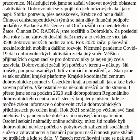
pracovnice. Následující rok jsme se začali věnovat nových oblastem
a aktivitách. Dobrovolníci se zapojili do jednorázových akcí jako
např. Sbírka potravin, ples neziskovek, Krabice od bot a další.
Činnost canisterapeutických týmů se nám díky finanční podpoře
podařilo z Kadaně a Klášterce nad Ohří rozšířit i do nedalekého
Žatce. Činnost DC RADKA jsme rozšířili o Dobroklub. Za poslední
dva roky jsme zároveň dosáhli další mety a to evidence více jak
3500 dobrovolnických hodin za rok. Rok 2020 začal plánování
mezinárodních mobilit a dalšího rozvoje. Nicméně pandemie Covid-
19 dala dobrovolnických aktivitám zcela jiný směr. Většina
přijímajících organizací se pro dobrovolníky (a nejen je) zcela
uzavřela. Dobrovolníci začali být potřeba v terénu – nákupy, šití
roušek, podpora osamělých lidí v domácím prostředí, aj. Stali jsme
se tak součástí krajské platformy Krajské koordinační centrum
dobrovolnické pomoci v Ústeckém kraji a pomáhali, jak a kde bylo
zrovna potřeba. Vše ostatní se na několik měsíců ocitlo stranou. I
přesto jsme se na podzim 2020 stali dobropointem Regionálního
dobrovolnického centra pro Ústecký kraj, tedy místem, kde je
možné získat informace o dobrovolnictví a dobrovolnických
příležitostech po celém kraji. Rok 2021 se stále po většinu své části
odehrával v pandemické době a s ní souvisejícími opatřeními.
Osobní setkání nahradily online schůzky, místo šití roušek byli
dobrovolníci nejvíce potřeba v pobytových zařízeních sociálních
služeb a zdravotnictví a finanční podporu naší činnosti jsme sháněli
po troškách a kde se dalo. V časech rozvolňování jsme se pak stali