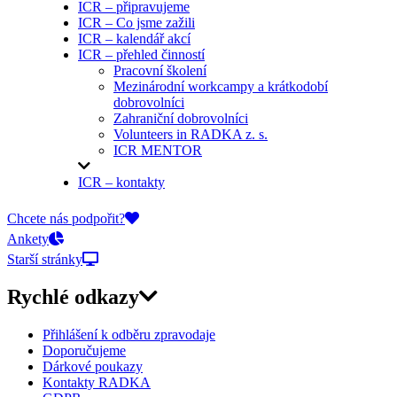
ICR – připravujeme
ICR – Co jsme zažili
ICR – kalendář akcí
ICR – přehled činností
Pracovní školení
Mezinárodní workcampy a krátkodobí
dobrovolníci
Zahraniční dobrovolníci
Volunteers in RADKA z. s.
ICR MENTOR
ICR – kontakty
On-line přihlášky
Chcete nás podpořit?
Ankety
Starší stránky
Rychlé odkazy
Přihlášení k odběru zpravodaje
Doporučujeme
Dárkové poukazy
Kontakty RADKA