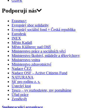
GDPR
Podporují nás
Erasmus+
Evropský sbor solidarity
Evropský sociální fond + Česká republika
Eurodesk
INEX
Město Kadaň
Město Klášterec nad Ohří
Ministerstvo práce a sociálních věcí
Ministerstvo školství, mládeže a tělovýchovy
Ministerstvo vnitra
Ministerstvo zdravotnictví
Nadace ČEZ
Nadace OSF – Active Citizens Fund
NATURANA
Síť pro rodinu z. s.
Ústecký kraj
Tesco – vy rozhodujete, my pomáháme
Úřad práce
Zeměkvět
Spolupracující organizace