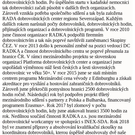
dobrovolnických hodin. Po úspěšném startu v kadaňské nemocnici
tak dobrovolníci začali působit v dalších třech organizacích.
Zároveň vznikla potřeba společného sdílení a tak byla založena
RADA dobrovolnických center regionu Severozápad. Každým
dalších rokem narůstali počty dobrovolníků, dobrovolnických hodin,
přijímajících organizací a dobrovolnických programů. V roce 2010
jsme činnost organizace RADKA podpořili firemním
dobrovolnictvím a tak nás poprvé navštívili zaměstnanci Skupiny
ČEZ. V roce 2013 došlo k personální změně na pozici vedoucí DC
RADKA a činnost dobrovolnického centra se poprvé přesunula za
hranice ČR. V rámci mezinárodního projektu se slovenskou
organizací Platforma dobrovolnických center a organizací jsme
uspořádali výměnnou stáž šesti českých a šesti slovenských
dobrovolnic ve věku 50+. V roce 2015 jsme se stali místním
centrem programu Mezinárodní cena vévody z Edinburghu a získali
akreditace pro vysílání a hostování zahraničních dobrovolníků.
Zároveň jsme překročili pomyslnou hranici 2500 dobrovolnických
hodin ročně. Následující rok byl podpořen projekt tříletý
mezinárodního sdílení s partnery z Polska a Bulharska, financovaný
programem Erasmus+. Rok 2017 byl zlomový v počtu
dobrovolnických hodin, kdy jsme atakovali hranici 3500 hodin za
rok. Nedílnou součástí činnosti RADKA z.s. jsou mezinárodní
dobrovolnické workcampy ve spolupráci s INEX-SDA. Rok 2018
byl ve znamení přípravy a absolvování kvalifikační zkoušky na
koordinátora dobrovolníků, kterou úspěšně absolvovaly dvě naše