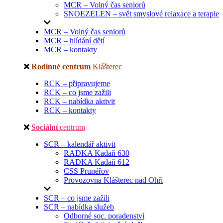
MCR – Volný čas seniorů
SNOEZELEN – svět smyslové relaxace a terapie
MCR – Volný čas seniorů
MCR – hlídání dětí
MCR – kontakty
Rodinné centrum
Klášterec
RCK – připravujeme
RCK – co jsme zažili
RCK – nabídka aktivit
RCK – kontakty
Sociální
centrum
SCR – kalendář aktivit
RADKA Kadaň 630
RADKA Kadaň 612
CSS Prunéřov
Provozovna Klášterec nad Ohří
SCR – co jsme zažili
SCR – nabídka služeb
Odborné soc. poradenství