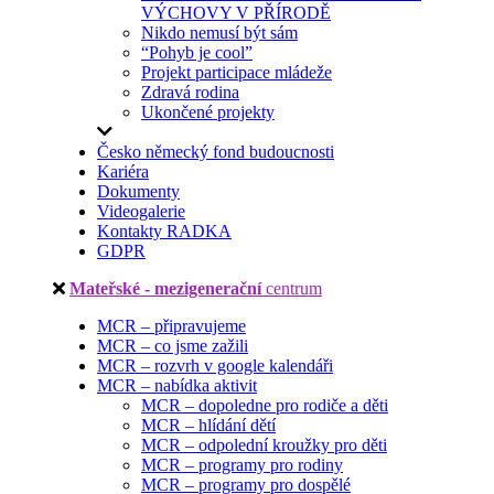
VÝCHOVY V PŘÍRODĚ
Nikdo nemusí být sám
“Pohyb je cool”
Projekt participace mládeže
Zdravá rodina
Ukončené projekty
Česko německý fond budoucnosti
Kariéra
Dokumenty
Videogalerie
Kontakty RADKA
GDPR
Mateřské - mezigenerační
centrum
MCR – připravujeme
MCR – co jsme zažili
MCR – rozvrh v google kalendáři
MCR – nabídka aktivit
MCR – dopoledne pro rodiče a děti
MCR – hlídání dětí
MCR – odpolední kroužky pro děti
MCR – programy pro rodiny
MCR – programy pro dospělé