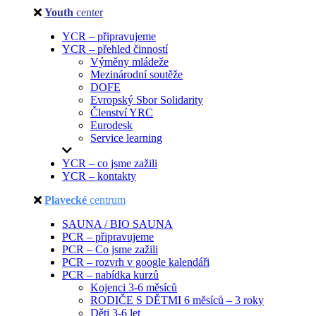
Youth
center
YCR – připravujeme
YCR – přehled činností
Výměny mládeže
Mezinárodní soutěže
DOFE
Evropský Sbor Solidarity
Členství YRC
Eurodesk
Service learning
YCR – co jsme zažili
YCR – kontakty
Plavecké
centrum
SAUNA / BIO SAUNA
PCR – připravujeme
PCR – Co jsme zažili
PCR – rozvrh v google kalendáři
PCR – nabídka kurzů
Kojenci 3-6 měsíců
RODIČE S DĚTMI 6 měsíců – 3 roky
Děti 3-6 let