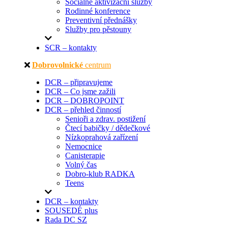
Sociálně aktivizační služby
Rodinné konference
Preventivní přednášky
Služby pro pěstouny
SCR – kontakty
Dobrovolnické
centrum
DCR – připravujeme
DCR – Co jsme zažili
DCR – DOBROPOINT
DCR – přehled činností
Senioři a zdrav. postižení
Čtecí babičky / dědečkové
Nízkoprahová zařízení
Nemocnice
Canisterapie
Volný čas
Dobro-klub RADKA
Teens
DCR – kontakty
SOUSEDÉ plus
Rada DC SZ