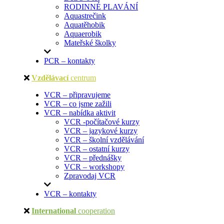
RODINNÉ PLAVÁNÍ
Aquastrečink
Aquatěhobik
Aquaerobik
Mateřské školky
PCR – kontakty
Vzdělávací
centrum
VCR – připravujeme
VCR – co jsme zažili
VCR – nabídka aktivit
VCR -počítačové kurzy
VCR – jazykové kurzy
VCR – školní vzdělávání
VCR – ostatní kurzy
VCR – přednášky
VCR – workshopy
Zpravodaj VCR
VCR – kontakty
International
cooperation