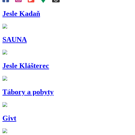
Jesle Kadaň
SAUNA
Jesle Klášterec
Tábory a pobyty
Givt