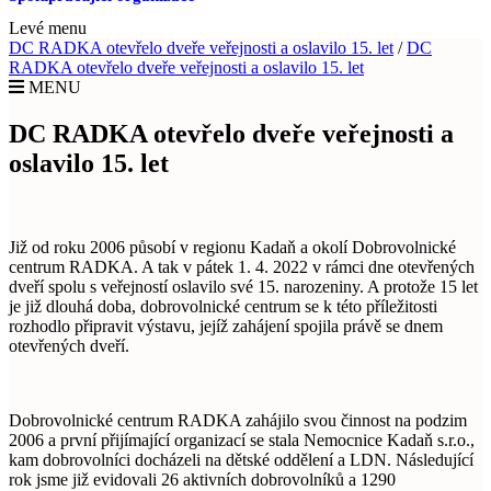
Levé menu
DC RADKA otevřelo dveře veřejnosti a oslavilo 15. let
/
DC
RADKA otevřelo dveře veřejnosti a oslavilo 15. let
MENU
DC RADKA otevřelo dveře veřejnosti a
oslavilo 15. let
Již od roku 2006 působí v regionu Kadaň a okolí Dobrovolnické
centrum RADKA. A tak v pátek 1. 4. 2022 v rámci dne otevřených
dveří spolu s veřejností oslavilo své 15. narozeniny. A protože 15 let
je již dlouhá doba, dobrovolnické centrum se k této příležitosti
rozhodlo připravit výstavu, jejíž zahájení spojila právě se dnem
otevřených dveří.
Dobrovolnické centrum RADKA zahájilo svou činnost na podzim
2006 a první přijímající organizací se stala Nemocnice Kadaň s.r.o.,
kam dobrovolníci docházeli na dětské oddělení a LDN. Následující
rok jsme již evidovali 26 aktivních dobrovolníků a 1290