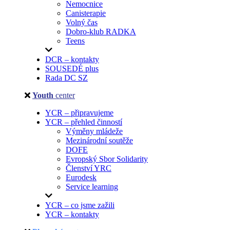
Nemocnice
Canisterapie
Volný čas
Dobro-klub RADKA
Teens
DCR – kontakty
SOUSEDÉ plus
Rada DC SZ
Youth
center
YCR – připravujeme
YCR – přehled činností
Výměny mládeže
Mezinárodní soutěže
DOFE
Evropský Sbor Solidarity
Členství YRC
Eurodesk
Service learning
YCR – co jsme zažili
YCR – kontakty