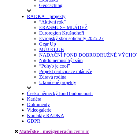
Geocaching
RADKA – projekty
“Aktivní rok”
ERASMUS+ MLÁDEŽ
Euroregion Krušnohoří
Evropský sbor solidarity 2025-27
Gear Up
MŮJ KLUB
NADAČNÍ FOND DOBRODRUŽNÉ VÝCHOV
Nikdo nemusí být sám
“Pohyb je cool”
Projekt participace mládeže
Zdravá rodina
Ukončené projekty
Česko německý fond budoucnosti
Kariéra
Dokumenty
Videogalerie
Kontakty RADKA
GDPR
Mateřské - mezigenerační
centrum