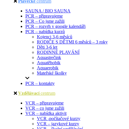
Plavecké
centrum
SAUNA / BIO SAUNA
PCR – připravujeme
PCR – Co jsme zažili
PCR – rozvrh v google kalendáři
PCR – nabídka kurzů
Kojenci 3-6 měsíců
RODIČE S DĚTMI 6 měsíců – 3 roky
Děti 3-6 let
RODINNÉ PLAVÁNÍ
Aquastrečink
Aquatěhobik
Aquaerobik
Mateřské školky
PCR – kontakty
Vzdělávací
centrum
VCR – připravujeme
VCR – co jsme zažili
VCR – nabídka aktivit
VCR -počítačové kurzy
VCR – jazykové kurzy
VCR – školní vzdělávání