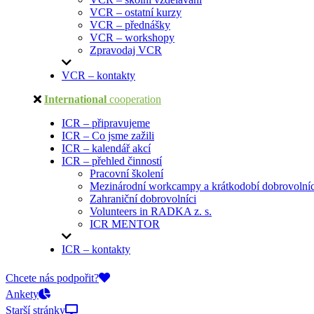
VCR – ostatní kurzy
VCR – přednášky
VCR – workshopy
Zpravodaj VCR
VCR – kontakty
International
cooperation
ICR – připravujeme
ICR – Co jsme zažili
ICR – kalendář akcí
ICR – přehled činností
Pracovní školení
Mezinárodní workcampy a krátkodobí dobrovolníc
Zahraniční dobrovolníci
Volunteers in RADKA z. s.
ICR MENTOR
ICR – kontakty
On-line přihlášky
Chcete nás podpořit?
Ankety
Starší stránky