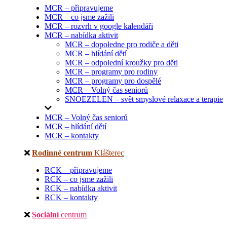
MCR – připravujeme
MCR – co jsme zažili
MCR – rozvrh v google kalendáři
MCR – nabídka aktivit
MCR – dopoledne pro rodiče a děti
MCR – hlídání dětí
MCR – odpolední kroužky pro děti
MCR – programy pro rodiny
MCR – programy pro dospělé
MCR – Volný čas seniorů
SNOEZELEN – svět smyslové relaxace a terapie
MCR – Volný čas seniorů
MCR – hlídání dětí
MCR – kontakty
Rodinné centrum
Klášterec
RCK – připravujeme
RCK – co jsme zažili
RCK – nabídka aktivit
RCK – kontakty
Sociální
centrum