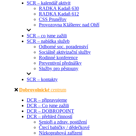
SCR – kalendář aktivit
RADKA Kadaň 630
RADKA Kadaň 612
CSS Prunéřov
Provozovna Klášterec nad Ohří
SCR – co jsme zažili
SCR – nabídka služeb
Odborné soc. poradenství
Sociálně aktivizační služby
Rodinné konference
Preventivní přednášky
Služby pro pěstouny
SCR – kontakty
Dobrovolnické
centrum
DCR – připravujeme
DCR – Co jsme zažili
DCR – DOBROPOINT
DCR – přehled činností
Senioři a zdrav. postižení
Čtecí babičky / dědečkové
Nízkoprahová zařízení