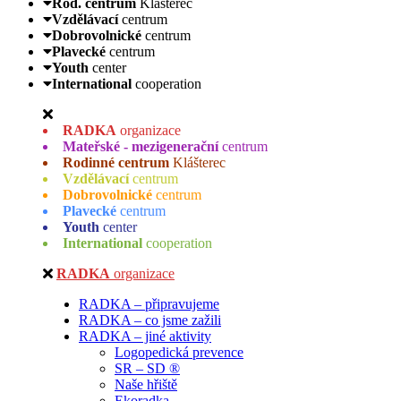
Rod. centrum
Klášterec
Vzdělávací
centrum
Dobrovolnické
centrum
Plavecké
centrum
Youth
center
International
cooperation
RADKA
organizace
Mateřské - mezigenerační
centrum
Rodinné centrum
Klášterec
Vzdělávací
centrum
Dobrovolnické
centrum
Plavecké
centrum
Youth
center
International
cooperation
RADKA
organizace
RADKA – připravujeme
RADKA – co jsme zažili
RADKA – jiné aktivity
Logopedická prevence
SR – SD ®
Naše hřiště
Ekoradka