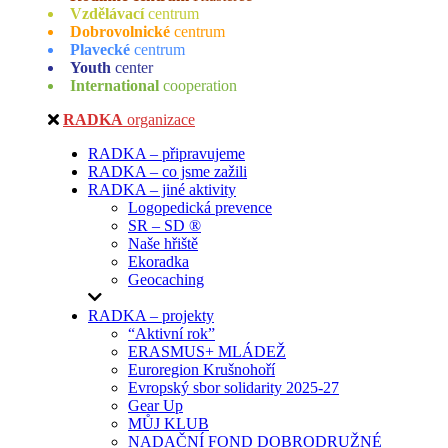
Vzdělávací
centrum
Dobrovolnické
centrum
Plavecké
centrum
Youth
center
International
cooperation
RADKA
organizace
RADKA – připravujeme
RADKA – co jsme zažili
RADKA – jiné aktivity
Logopedická prevence
SR – SD ®
Naše hřiště
Ekoradka
Geocaching
RADKA – projekty
“Aktivní rok”
ERASMUS+ MLÁDEŽ
Euroregion Krušnohoří
Evropský sbor solidarity 2025-27
Gear Up
MŮJ KLUB
NADAČNÍ FOND DOBRODRUŽNÉ