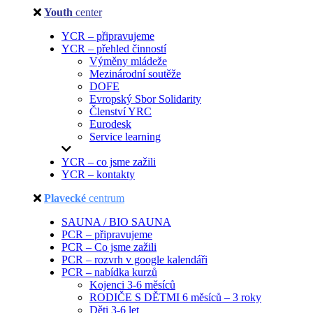
Youth
center
YCR – připravujeme
YCR – přehled činností
Výměny mládeže
Mezinárodní soutěže
DOFE
Evropský Sbor Solidarity
Členství YRC
Eurodesk
Service learning
YCR – co jsme zažili
YCR – kontakty
Plavecké
centrum
SAUNA / BIO SAUNA
PCR – připravujeme
PCR – Co jsme zažili
PCR – rozvrh v google kalendáři
PCR – nabídka kurzů
Kojenci 3-6 měsíců
RODIČE S DĚTMI 6 měsíců – 3 roky
Děti 3-6 let