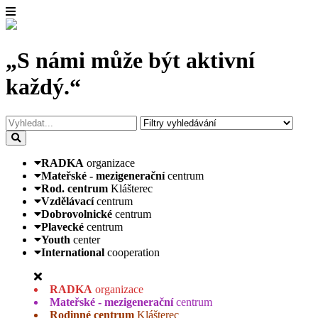
„S námi může být aktivní
každý.“
RADKA
organizace
Mateřské - mezigenerační
centrum
Rod. centrum
Klášterec
Vzdělávací
centrum
Dobrovolnické
centrum
Plavecké
centrum
Youth
center
International
cooperation
RADKA
organizace
Mateřské - mezigenerační
centrum
Rodinné centrum
Klášterec