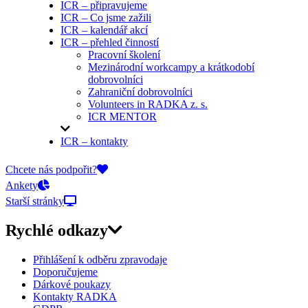
ICR – připravujeme
ICR – Co jsme zažili
ICR – kalendář akcí
ICR – přehled činností
Pracovní školení
Mezinárodní workcampy a krátkodobí
dobrovolníci
Zahraniční dobrovolníci
Volunteers in RADKA z. s.
ICR MENTOR
ICR – kontakty
On-line přihlášky
Chcete nás podpořit?
Ankety
Starší stránky
Rychlé odkazy
Přihlášení k odběru zpravodaje
Doporučujeme
Dárkové poukazy
Kontakty RADKA