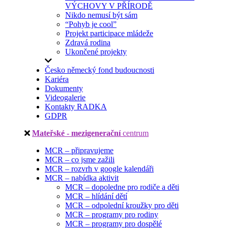
VÝCHOVY V PŘÍRODĚ
Nikdo nemusí být sám
“Pohyb je cool”
Projekt participace mládeže
Zdravá rodina
Ukončené projekty
Česko německý fond budoucnosti
Kariéra
Dokumenty
Videogalerie
Kontakty RADKA
GDPR
Mateřské - mezigenerační
centrum
MCR – připravujeme
MCR – co jsme zažili
MCR – rozvrh v google kalendáři
MCR – nabídka aktivit
MCR – dopoledne pro rodiče a děti
MCR – hlídání dětí
MCR – odpolední kroužky pro děti
MCR – programy pro rodiny
MCR – programy pro dospělé