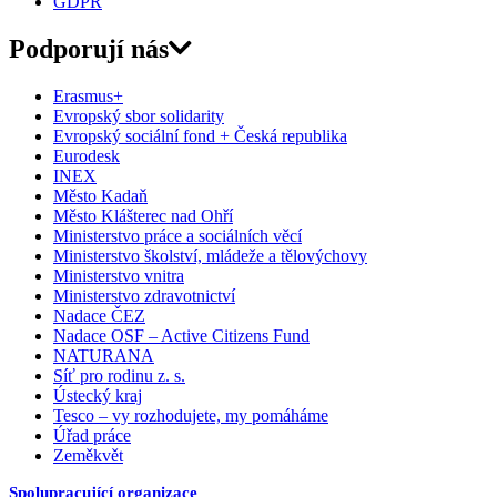
GDPR
Podporují nás
Erasmus+
Evropský sbor solidarity
Evropský sociální fond + Česká republika
Eurodesk
INEX
Město Kadaň
Město Klášterec nad Ohří
Ministerstvo práce a sociálních věcí
Ministerstvo školství, mládeže a tělovýchovy
Ministerstvo vnitra
Ministerstvo zdravotnictví
Nadace ČEZ
Nadace OSF – Active Citizens Fund
NATURANA
Síť pro rodinu z. s.
Ústecký kraj
Tesco – vy rozhodujete, my pomáháme
Úřad práce
Zeměkvět
Spolupracující organizace