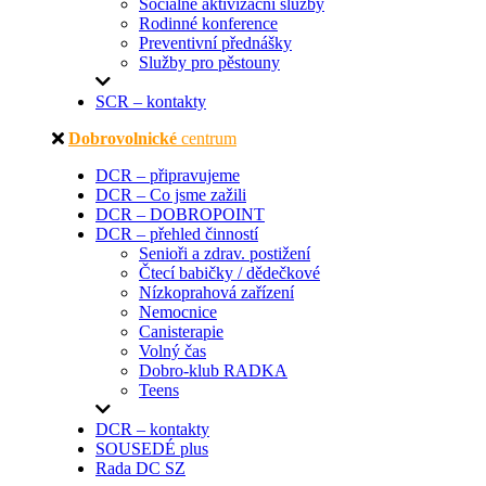
Sociálně aktivizační služby
Rodinné konference
Preventivní přednášky
Služby pro pěstouny
SCR – kontakty
Dobrovolnické
centrum
DCR – připravujeme
DCR – Co jsme zažili
DCR – DOBROPOINT
DCR – přehled činností
Senioři a zdrav. postižení
Čtecí babičky / dědečkové
Nízkoprahová zařízení
Nemocnice
Canisterapie
Volný čas
Dobro-klub RADKA
Teens
DCR – kontakty
SOUSEDÉ plus
Rada DC SZ