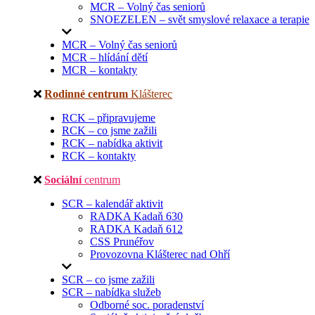
MCR – Volný čas seniorů
SNOEZELEN – svět smyslové relaxace a terapie
MCR – Volný čas seniorů
MCR – hlídání dětí
MCR – kontakty
Rodinné centrum
Klášterec
RCK – připravujeme
RCK – co jsme zažili
RCK – nabídka aktivit
RCK – kontakty
Sociální
centrum
SCR – kalendář aktivit
RADKA Kadaň 630
RADKA Kadaň 612
CSS Prunéřov
Provozovna Klášterec nad Ohří
SCR – co jsme zažili
SCR – nabídka služeb
Odborné soc. poradenství