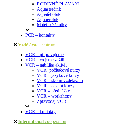
RODINNÉ PLAVÁNÍ
Aquastrečink
Aquatěhobik
Aquaerobik
Mateřské školky
PCR – kontakty
Vzdělávací
centrum
VCR – připravujeme
VCR – co jsme zažili
VCR – nabídka aktivit
VCR -počítačové kurzy
VCR – jazykové kurzy
VCR – školní vzdělávání
VCR – ostatní kurzy
VCR – přednášky
VCR – workshopy
Zpravodaj VCR
VCR – kontakty
International
cooperation