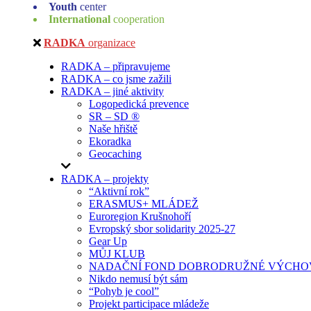
Youth
center
International
cooperation
RADKA
organizace
RADKA – připravujeme
RADKA – co jsme zažili
RADKA – jiné aktivity
Logopedická prevence
SR – SD ®
Naše hřiště
Ekoradka
Geocaching
RADKA – projekty
“Aktivní rok”
ERASMUS+ MLÁDEŽ
Euroregion Krušnohoří
Evropský sbor solidarity 2025-27
Gear Up
MŮJ KLUB
NADAČNÍ FOND DOBRODRUŽNÉ VÝCHOV
Nikdo nemusí být sám
“Pohyb je cool”
Projekt participace mládeže