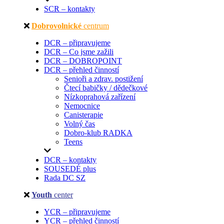
SCR – kontakty
Dobrovolnické
centrum
DCR – připravujeme
DCR – Co jsme zažili
DCR – DOBROPOINT
DCR – přehled činností
Senioři a zdrav. postižení
Čtecí babičky / dědečkové
Nízkoprahová zařízení
Nemocnice
Canisterapie
Volný čas
Dobro-klub RADKA
Teens
DCR – kontakty
SOUSEDÉ plus
Rada DC SZ
Youth
center
YCR – připravujeme
YCR – přehled činností