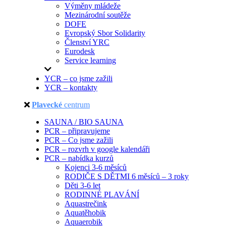
Výměny mládeže
Mezinárodní soutěže
DOFE
Evropský Sbor Solidarity
Členství YRC
Eurodesk
Service learning
YCR – co jsme zažili
YCR – kontakty
Plavecké
centrum
SAUNA / BIO SAUNA
PCR – připravujeme
PCR – Co jsme zažili
PCR – rozvrh v google kalendáři
PCR – nabídka kurzů
Kojenci 3-6 měsíců
RODIČE S DĚTMI 6 měsíců – 3 roky
Děti 3-6 let
RODINNÉ PLAVÁNÍ
Aquastrečink
Aquatěhobik
Aquaerobik