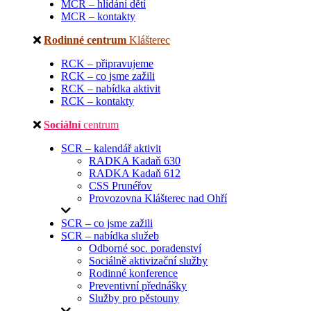
MCR – hlídání dětí
MCR – kontakty
Rodinné centrum
Klášterec
RCK – připravujeme
RCK – co jsme zažili
RCK – nabídka aktivit
RCK – kontakty
Sociální
centrum
SCR – kalendář aktivit
RADKA Kadaň 630
RADKA Kadaň 612
CSS Prunéřov
Provozovna Klášterec nad Ohří
SCR – co jsme zažili
SCR – nabídka služeb
Odborné soc. poradenství
Sociálně aktivizační služby
Rodinné konference
Preventivní přednášky
Služby pro pěstouny