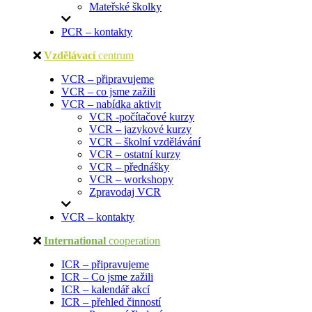
Mateřské školky
PCR – kontakty
Vzdělávací
centrum
VCR – připravujeme
VCR – co jsme zažili
VCR – nabídka aktivit
VCR -počítačové kurzy
VCR – jazykové kurzy
VCR – školní vzdělávání
VCR – ostatní kurzy
VCR – přednášky
VCR – workshopy
Zpravodaj VCR
VCR – kontakty
International
cooperation
ICR – připravujeme
ICR – Co jsme zažili
ICR – kalendář akcí
ICR – přehled činností