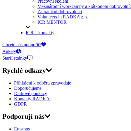
Pracovní školení
Mezinárodní workcampy a krátkodobí dobrovolníc
Zahraniční dobrovolníci
Volunteers in RADKA z. s.
ICR MENTOR
ICR – kontakty
On-line přihlášky
Chcete nás podpořit?
Ankety
Starší stránky
Rychlé odkazy
Přihlášení k odběru zpravodaje
Doporučujeme
Dárkové poukazy
Kontakty RADKA
GDPR
Podporují nás
Erasmus+