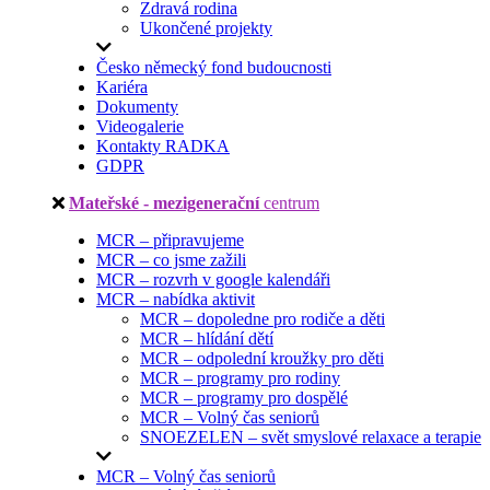
Zdravá rodina
Ukončené projekty
Česko německý fond budoucnosti
Kariéra
Dokumenty
Videogalerie
Kontakty RADKA
GDPR
Mateřské - mezigenerační
centrum
MCR – připravujeme
MCR – co jsme zažili
MCR – rozvrh v google kalendáři
MCR – nabídka aktivit
MCR – dopoledne pro rodiče a děti
MCR – hlídání dětí
MCR – odpolední kroužky pro děti
MCR – programy pro rodiny
MCR – programy pro dospělé
MCR – Volný čas seniorů
SNOEZELEN – svět smyslové relaxace a terapie
MCR – Volný čas seniorů