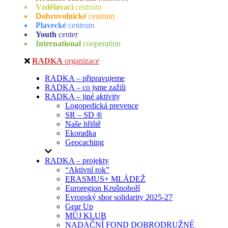
Vzdělávací
centrum
Dobrovolnické
centrum
Plavecké
centrum
Youth
center
International
cooperation
RADKA
organizace
RADKA – připravujeme
RADKA – co jsme zažili
RADKA – jiné aktivity
Logopedická prevence
SR – SD ®
Naše hřiště
Ekoradka
Geocaching
RADKA – projekty
“Aktivní rok”
ERASMUS+ MLÁDEŽ
Euroregion Krušnohoří
Evropský sbor solidarity 2025-27
Gear Up
MŮJ KLUB
NADAČNÍ FOND DOBRODRUŽNÉ