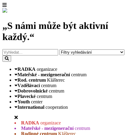
„S námi může být aktivní
každý.“
RADKA
organizace
Mateřské - mezigenerační
centrum
Rod. centrum
Klášterec
Vzdělávací
centrum
Dobrovolnické
centrum
Plavecké
centrum
Youth
center
International
cooperation
RADKA
organizace
Mateřské - mezigenerační
centrum
Rodinné centrum
Klášterec