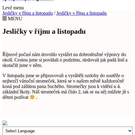
Levé menu
Jesličky v říjnu a listopadu
/
Jesličky v říjnu a listopadu
MENU
Jesličky v říjnu a listopadu
Říjnové počasí nám dovolilo vyrážet na dobrodružné výpravy do
okolí. Cestou jsme si povídali o podzimu, sledovali jak padá listí a
skotačili jsme v něm.
V listopadu jsme se připravovali a vyráběli ozdoby do soutěže o
nejhezčí vánoční stromeček, která se v našem městě každoročně
koná pod záštitou pana Suchého. Stromečky jsou k vidění u 4.
základní školy. Náš stromeček má číslo 2, tak se na něj můžete jít s
dětmi podívat
.