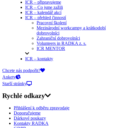
ICR – připravujeme
ICR – Co jsme zažili
ICR – kalendář akcí
ICR – přehled činností
Pracovní školení
Mezinárodní workcampy a krátkodobí
dobrovolníci
Zahraniční dobrovolníci
Volunteers in RADKA z. s.
ICR MENTOR
ICR – kontakty
On-line přihlášky
Chcete nás podpořit?
Ankety
Starší stránky
Rychlé odkazy
Přihlášení k odběru zpravodaje
Doporučujeme
Dárkové poukazy
Kontakty RADKA