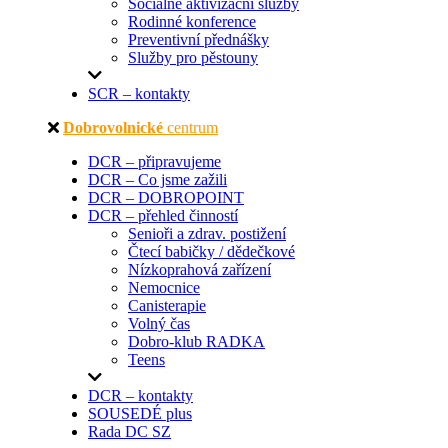
Sociálně aktivizační služby
Rodinné konference
Preventivní přednášky
Služby pro pěstouny
SCR – kontakty
Dobrovolnické
centrum
DCR – připravujeme
DCR – Co jsme zažili
DCR – DOBROPOINT
DCR – přehled činností
Senioři a zdrav. postižení
Čtecí babičky / dědečkové
Nízkoprahová zařízení
Nemocnice
Canisterapie
Volný čas
Dobro-klub RADKA
Teens
DCR – kontakty
SOUSEDÉ plus
Rada DC SZ