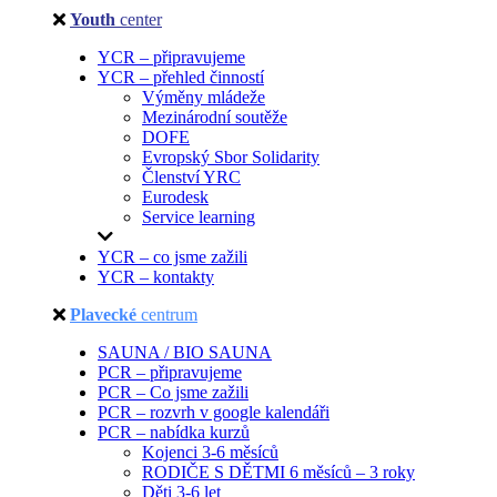
Youth
center
YCR – připravujeme
YCR – přehled činností
Výměny mládeže
Mezinárodní soutěže
DOFE
Evropský Sbor Solidarity
Členství YRC
Eurodesk
Service learning
YCR – co jsme zažili
YCR – kontakty
Plavecké
centrum
SAUNA / BIO SAUNA
PCR – připravujeme
PCR – Co jsme zažili
PCR – rozvrh v google kalendáři
PCR – nabídka kurzů
Kojenci 3-6 měsíců
RODIČE S DĚTMI 6 měsíců – 3 roky
Děti 3-6 let