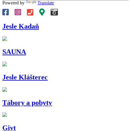
Powered by
Translate
Jesle Kadaň
SAUNA
Jesle Klášterec
Tábory a pobyty
Givt