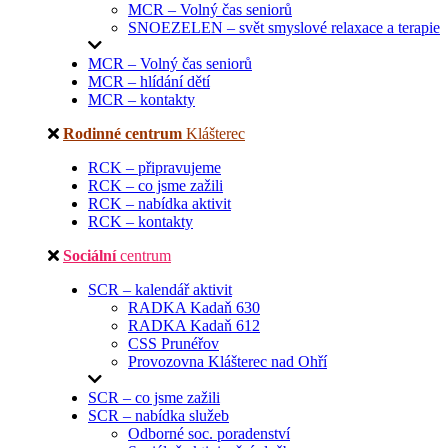
MCR – Volný čas seniorů
SNOEZELEN – svět smyslové relaxace a terapie
MCR – Volný čas seniorů
MCR – hlídání dětí
MCR – kontakty
Rodinné centrum
Klášterec
RCK – připravujeme
RCK – co jsme zažili
RCK – nabídka aktivit
RCK – kontakty
Sociální
centrum
SCR – kalendář aktivit
RADKA Kadaň 630
RADKA Kadaň 612
CSS Prunéřov
Provozovna Klášterec nad Ohří
SCR – co jsme zažili
SCR – nabídka služeb
Odborné soc. poradenství