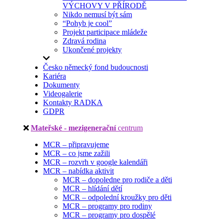
VÝCHOVY V PŘÍRODĚ
Nikdo nemusí být sám
“Pohyb je cool”
Projekt participace mládeže
Zdravá rodina
Ukončené projekty
Česko německý fond budoucnosti
Kariéra
Dokumenty
Videogalerie
Kontakty RADKA
GDPR
Mateřské - mezigenerační
centrum
MCR – připravujeme
MCR – co jsme zažili
MCR – rozvrh v google kalendáři
MCR – nabídka aktivit
MCR – dopoledne pro rodiče a děti
MCR – hlídání dětí
MCR – odpolední kroužky pro děti
MCR – programy pro rodiny
MCR – programy pro dospělé