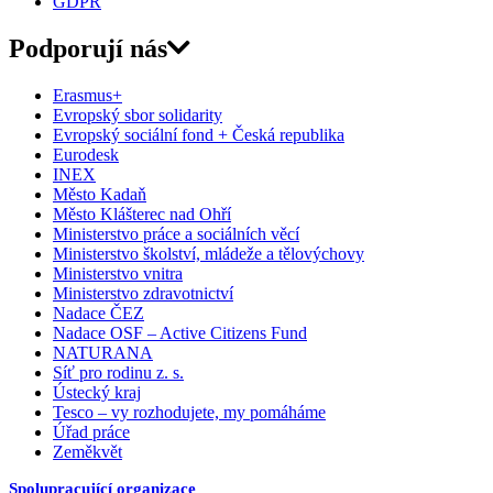
GDPR
Podporují nás
Erasmus+
Evropský sbor solidarity
Evropský sociální fond + Česká republika
Eurodesk
INEX
Město Kadaň
Město Klášterec nad Ohří
Ministerstvo práce a sociálních věcí
Ministerstvo školství, mládeže a tělovýchovy
Ministerstvo vnitra
Ministerstvo zdravotnictví
Nadace ČEZ
Nadace OSF – Active Citizens Fund
NATURANA
Síť pro rodinu z. s.
Ústecký kraj
Tesco – vy rozhodujete, my pomáháme
Úřad práce
Zeměkvět
Spolupracující organizace