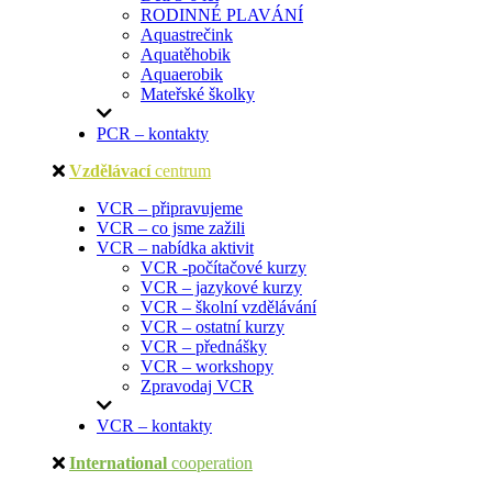
RODINNÉ PLAVÁNÍ
Aquastrečink
Aquatěhobik
Aquaerobik
Mateřské školky
PCR – kontakty
Vzdělávací
centrum
VCR – připravujeme
VCR – co jsme zažili
VCR – nabídka aktivit
VCR -počítačové kurzy
VCR – jazykové kurzy
VCR – školní vzdělávání
VCR – ostatní kurzy
VCR – přednášky
VCR – workshopy
Zpravodaj VCR
VCR – kontakty
International
cooperation