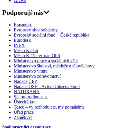
GDPR
Podporují nás
Erasmus+
Evropský sbor solidarity
Evropský sociální fond + Česká republika
Eurodesk
INEX
Město Kadaň
Město Klášterec nad Ohří
Ministerstvo práce a sociálních věcí
Ministerstvo školství, mládeže a tělovýchovy
Ministerstvo vnitra
Ministerstvo zdravotnictví
Nadace ČEZ
Nadace OSF – Active Citizens Fund
NATURANA
Síť pro rodinu z. s.
Ústecký kraj
Tesco – vy rozhodujete, my pomáháme
Úřad práce
Zeměkvět
Spolupracující organizace