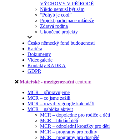
VÝCHOVY V PŘÍRODĚ
Nikdo nemusí být sám
“Pohyb je cool”
Projekt participace mládeže
Zdravá rodina
Ukončené projekty
Česko německý fond budoucnosti
Kariéra
Dokumenty
Videogalerie
Kontakty RADKA
GDPR
Mateřské - mezigenerační
centrum
MCR – připravujeme
MCR – co jsme zažili
MCR – rozvrh v google kalendáři
MCR – nabídka aktivit
MCR – dopoledne pro rodiče a děti
MCR – hlídání dětí
MCR – odpolední kroužky pro děti
MCR – programy pro rodiny
MCR – programy pro dospělé