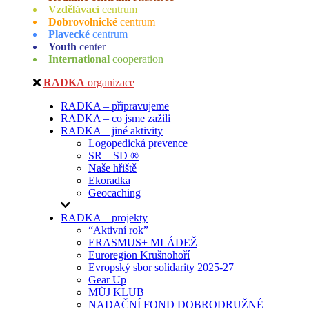
Vzdělávací
centrum
Dobrovolnické
centrum
Plavecké
centrum
Youth
center
International
cooperation
RADKA
organizace
RADKA – připravujeme
RADKA – co jsme zažili
RADKA – jiné aktivity
Logopedická prevence
SR – SD ®
Naše hřiště
Ekoradka
Geocaching
RADKA – projekty
“Aktivní rok”
ERASMUS+ MLÁDEŽ
Euroregion Krušnohoří
Evropský sbor solidarity 2025-27
Gear Up
MŮJ KLUB
NADAČNÍ FOND DOBRODRUŽNÉ