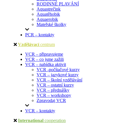
RODINNÉ PLAVÁNÍ
Aquastrečink
Aquatěhobik
Aquaerobik
Mateřské školky
PCR – kontakty
Vzdělávací
centrum
VCR – připravujeme
VCR – co jsme zažili
VCR – nabídka aktivit
VCR -počítačové kurzy
VCR – jazykové kurzy
VCR – školní vzdělávání
VCR – ostatní kurzy
VCR – přednášky
VCR – workshopy
Zpravodaj VCR
VCR – kontakty
International
cooperation