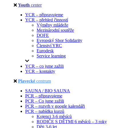
Youth
center
YCR – připravujeme
YCR – přehled činností
Výměny mládeže
Mezinárodní soutěže
DOFE
Evropský Sbor Solidarity
Členství YRC
Eurodesk
Service learning
YCR – co jsme zažili
YCR – kontakty
Plavecké
centrum
SAUNA / BIO SAUNA
PCR – připravujeme
PCR – Co jsme zažili
PCR – rozvrh v google kalendáři
PCR – nabídka kurzů
Kojenci 3-6 měsíců
RODIČE S DĚTMI 6 měsíců – 3 roky
Děti 3-6 let