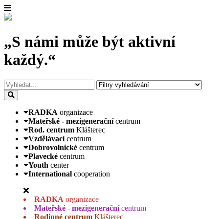
„S námi může být aktivní
každý.“
RADKA
organizace
Mateřské - mezigenerační
centrum
Rod. centrum
Klášterec
Vzdělávací
centrum
Dobrovolnické
centrum
Plavecké
centrum
Youth
center
International
cooperation
RADKA
organizace
Mateřské - mezigenerační
centrum
Rodinné centrum
Klášterec