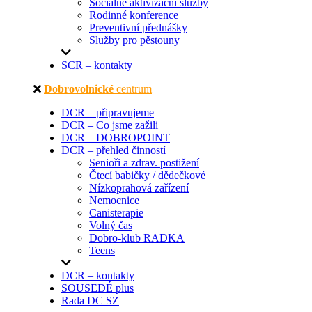
Sociálně aktivizační služby
Rodinné konference
Preventivní přednášky
Služby pro pěstouny
SCR – kontakty
Dobrovolnické
centrum
DCR – připravujeme
DCR – Co jsme zažili
DCR – DOBROPOINT
DCR – přehled činností
Senioři a zdrav. postižení
Čtecí babičky / dědečkové
Nízkoprahová zařízení
Nemocnice
Canisterapie
Volný čas
Dobro-klub RADKA
Teens
DCR – kontakty
SOUSEDÉ plus
Rada DC SZ