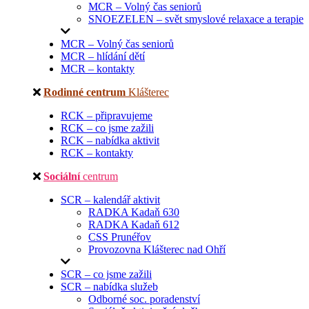
MCR – Volný čas seniorů
SNOEZELEN – svět smyslové relaxace a terapie
MCR – Volný čas seniorů
MCR – hlídání dětí
MCR – kontakty
Rodinné centrum
Klášterec
RCK – připravujeme
RCK – co jsme zažili
RCK – nabídka aktivit
RCK – kontakty
Sociální
centrum
SCR – kalendář aktivit
RADKA Kadaň 630
RADKA Kadaň 612
CSS Prunéřov
Provozovna Klášterec nad Ohří
SCR – co jsme zažili
SCR – nabídka služeb
Odborné soc. poradenství