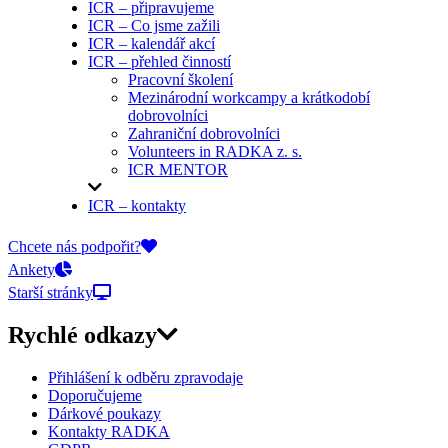
ICR – připravujeme
ICR – Co jsme zažili
ICR – kalendář akcí
ICR – přehled činností
Pracovní školení
Mezinárodní workcampy a krátkodobí
dobrovolníci
Zahraniční dobrovolníci
Volunteers in RADKA z. s.
ICR MENTOR
ICR – kontakty
On-line přihlášky
Chcete nás podpořit?
Ankety
Starší stránky
Rychlé odkazy
Přihlášení k odběru zpravodaje
Doporučujeme
Dárkové poukazy
Kontakty RADKA