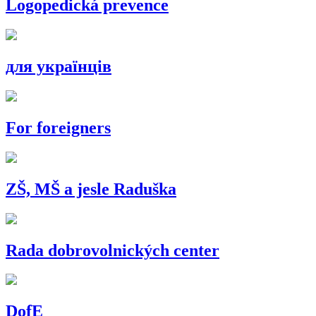
Logopedická prevence
для українців
For foreigners
ZŠ, MŠ a jesle Raduška
Rada dobrovolnických center
DofE