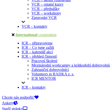
VCR – ostatní kurzy
VCR – přednášky
VCR – workshopy
Zpravodaj VCR
VCR – kontakty
International
cooperation
ICR – připravujeme
ICR – Co jsme zažili
ICR – kalendář akcí
ICR – přehled činností
Pracovní školení
Mezinárodní workcampy a krátkodobí dobrovolníc
Zahraniční dobrovolníci
Volunteers in RADKA z. s.
ICR MENTOR
ICR – kontakty
On-line přihlášky
Chcete nás podpořit?
Ankety
Starší stránky