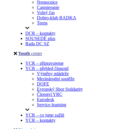
Nemocnice
Canisterapie
Volný čas
Dobro-klub RADKA
Teens
DCR – kontakty
SOUSEDÉ plus
Rada DC SZ
Youth
center
YCR – připravujeme
YCR – přehled činností
Výměny mládeže
Mezinárodní soutěže
DOFE
Evropský Sbor Solidarity
Členství YRC
Eurodesk
Service learning
YCR – co jsme zažili
YCR – kontakty