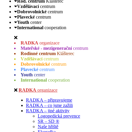
Rod. centrum
Klášterec
Vzdělávací
centrum
Dobrovolnické
centrum
Plavecké
centrum
Youth
center
International
cooperation
RADKA
organizace
Mateřské - mezigenerační
centrum
Rodinné centrum
Klášterec
Vzdělávací
centrum
Dobrovolnické
centrum
Plavecké
centrum
Youth
center
International
cooperation
RADKA
organizace
RADKA – připravujeme
RADKA – co jsme zažili
RADKA – jiné aktivity
Logopedická prevence
SR – SD ®
Naše hřiště
Ekoradka