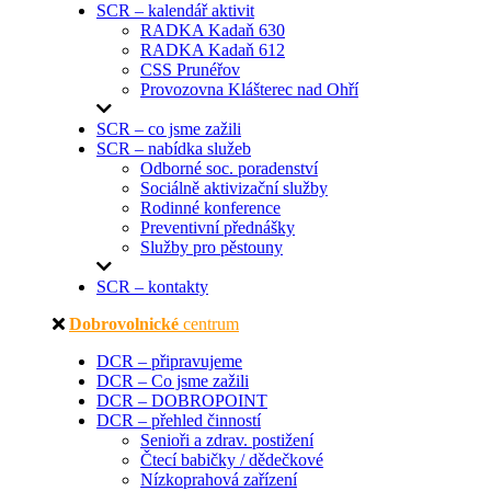
SCR – kalendář aktivit
RADKA Kadaň 630
RADKA Kadaň 612
CSS Prunéřov
Provozovna Klášterec nad Ohří
SCR – co jsme zažili
SCR – nabídka služeb
Odborné soc. poradenství
Sociálně aktivizační služby
Rodinné konference
Preventivní přednášky
Služby pro pěstouny
SCR – kontakty
Dobrovolnické
centrum
DCR – připravujeme
DCR – Co jsme zažili
DCR – DOBROPOINT
DCR – přehled činností
Senioři a zdrav. postižení
Čtecí babičky / dědečkové
Nízkoprahová zařízení