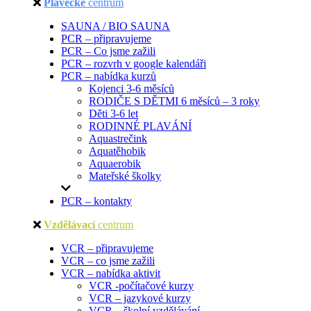
Plavecké
centrum
SAUNA / BIO SAUNA
PCR – připravujeme
PCR – Co jsme zažili
PCR – rozvrh v google kalendáři
PCR – nabídka kurzů
Kojenci 3-6 měsíců
RODIČE S DĚTMI 6 měsíců – 3 roky
Děti 3-6 let
RODINNÉ PLAVÁNÍ
Aquastrečink
Aquatěhobik
Aquaerobik
Mateřské školky
PCR – kontakty
Vzdělávací
centrum
VCR – připravujeme
VCR – co jsme zažili
VCR – nabídka aktivit
VCR -počítačové kurzy
VCR – jazykové kurzy
VCR – školní vzdělávání