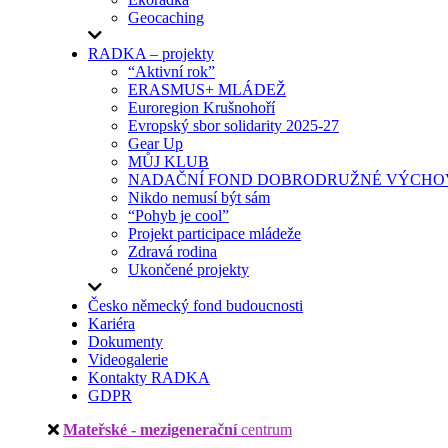
Geocaching
RADKA – projekty
“Aktivní rok”
ERASMUS+ MLÁDEŽ
Euroregion Krušnohoří
Evropský sbor solidarity 2025-27
Gear Up
MŮJ KLUB
NADAČNÍ FOND DOBRODRUŽNÉ VÝCHOV
Nikdo nemusí být sám
“Pohyb je cool”
Projekt participace mládeže
Zdravá rodina
Ukončené projekty
Česko německý fond budoucnosti
Kariéra
Dokumenty
Videogalerie
Kontakty RADKA
GDPR
Mateřské - mezigenerační
centrum