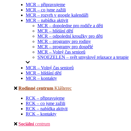
MCR – připravujeme
MCR – co jsme zažili
MCR – rozvrh v google kalendáři
MCR – nabídka aktivit
MCR – dopoledne pro rodiče a děti
MCR – hlídání dětí
MCR – odpolední kroužky pro děti
MCR – programy pro rodiny
MCR – programy pro dospělé
MCR – Volný čas seniorů
SNOEZELEN – svět smyslové relaxace a terapie
MCR – Volný čas seniorů
MCR – hlídání dětí
MCR – kontakty
Rodinné centrum
Klášterec
RCK – připravujeme
RCK – co jsme zažili
RCK – nabídka aktivit
RCK – kontakty
Sociální
centrum