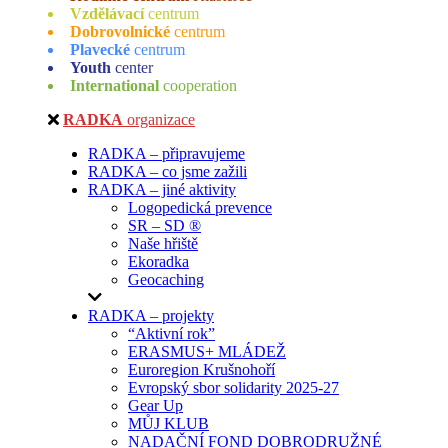
Vzdělávací
centrum
Dobrovolnické
centrum
Plavecké
centrum
Youth
center
International
cooperation
RADKA
organizace
RADKA – připravujeme
RADKA – co jsme zažili
RADKA – jiné aktivity
Logopedická prevence
SR – SD ®
Naše hřiště
Ekoradka
Geocaching
RADKA – projekty
“Aktivní rok”
ERASMUS+ MLÁDEŽ
Euroregion Krušnohoří
Evropský sbor solidarity 2025-27
Gear Up
MŮJ KLUB
NADAČNÍ FOND DOBRODRUŽNÉ