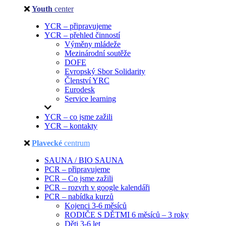
Youth
center
YCR – připravujeme
YCR – přehled činností
Výměny mládeže
Mezinárodní soutěže
DOFE
Evropský Sbor Solidarity
Členství YRC
Eurodesk
Service learning
YCR – co jsme zažili
YCR – kontakty
Plavecké
centrum
SAUNA / BIO SAUNA
PCR – připravujeme
PCR – Co jsme zažili
PCR – rozvrh v google kalendáři
PCR – nabídka kurzů
Kojenci 3-6 měsíců
RODIČE S DĚTMI 6 měsíců – 3 roky
Děti 3-6 let