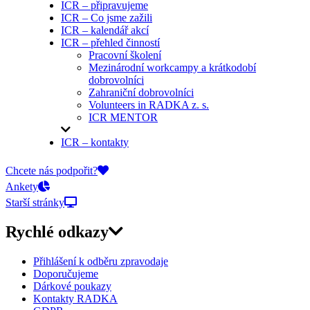
ICR – připravujeme
ICR – Co jsme zažili
ICR – kalendář akcí
ICR – přehled činností
Pracovní školení
Mezinárodní workcampy a krátkodobí
dobrovolníci
Zahraniční dobrovolníci
Volunteers in RADKA z. s.
ICR MENTOR
ICR – kontakty
On-line přihlášky
Chcete nás podpořit?
Ankety
Starší stránky
Rychlé odkazy
Přihlášení k odběru zpravodaje
Doporučujeme
Dárkové poukazy
Kontakty RADKA