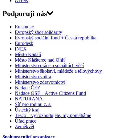
GDPR
Podporují nás
Erasmus+
Evropský sbor solidarity
Evropský sociální fond + Česká republika
Eurodesk
INEX
Město Kadaň
Město Klášterec nad Ohří
Ministerstvo práce a sociálních věcí
Ministerstvo školství, mládeže a tělovýchovy
Ministerstvo vnitra
Ministerstvo zdravotnictví
Nadace ČEZ
Nadace OSF – Active Citizens Fund
NATURANA
Síť pro rodinu z. s.
Ústecký kraj
Tesco – vy rozhodujete, my pomáháme
Úřad práce
Zeměkvět
Spolupracující organizace