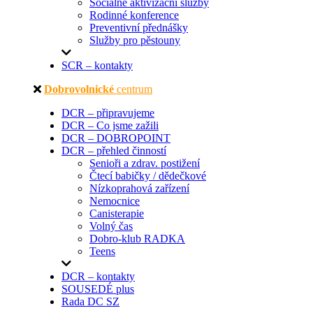
Sociálně aktivizační služby
Rodinné konference
Preventivní přednášky
Služby pro pěstouny
SCR – kontakty
Dobrovolnické
centrum
DCR – připravujeme
DCR – Co jsme zažili
DCR – DOBROPOINT
DCR – přehled činností
Senioři a zdrav. postižení
Čtecí babičky / dědečkové
Nízkoprahová zařízení
Nemocnice
Canisterapie
Volný čas
Dobro-klub RADKA
Teens
DCR – kontakty
SOUSEDÉ plus
Rada DC SZ