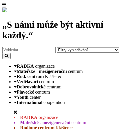
„S námi může být aktivní
každý.“
RADKA
organizace
Mateřské - mezigenerační
centrum
Rod. centrum
Klášterec
Vzdělávací
centrum
Dobrovolnické
centrum
Plavecké
centrum
Youth
center
International
cooperation
RADKA
organizace
Mateřské - mezigenerační
centrum
Rodinné centrum
Klášterec