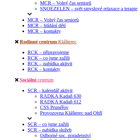
MCR – Volný čas seniorů
SNOEZELEN – svět smyslové relaxace a terapie
MCR – Volný čas seniorů
MCR – hlídání dětí
MCR – kontakty
Rodinné centrum
Klášterec
RCK – připravujeme
RCK – co jsme zažili
RCK – nabídka aktivit
RCK – kontakty
Sociální
centrum
SCR – kalendář aktivit
RADKA Kadaň 630
RADKA Kadaň 612
CSS Prunéřov
Provozovna Klášterec nad Ohří
SCR – co jsme zažili
SCR – nabídka služeb
Odborné soc. poradenství