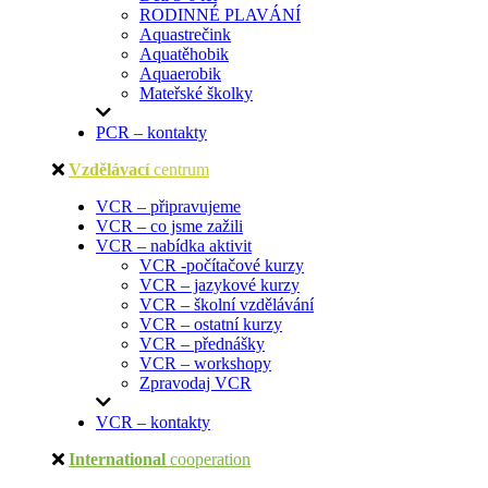
RODINNÉ PLAVÁNÍ
Aquastrečink
Aquatěhobik
Aquaerobik
Mateřské školky
PCR – kontakty
Vzdělávací
centrum
VCR – připravujeme
VCR – co jsme zažili
VCR – nabídka aktivit
VCR -počítačové kurzy
VCR – jazykové kurzy
VCR – školní vzdělávání
VCR – ostatní kurzy
VCR – přednášky
VCR – workshopy
Zpravodaj VCR
VCR – kontakty
International
cooperation