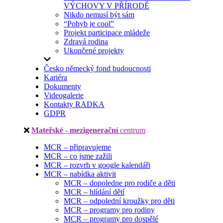
VÝCHOVY V PŘÍRODĚ
Nikdo nemusí být sám
“Pohyb je cool”
Projekt participace mládeže
Zdravá rodina
Ukončené projekty
Česko německý fond budoucnosti
Kariéra
Dokumenty
Videogalerie
Kontakty RADKA
GDPR
Mateřské - mezigenerační
centrum
MCR – připravujeme
MCR – co jsme zažili
MCR – rozvrh v google kalendáři
MCR – nabídka aktivit
MCR – dopoledne pro rodiče a děti
MCR – hlídání dětí
MCR – odpolední kroužky pro děti
MCR – programy pro rodiny
MCR – programy pro dospělé