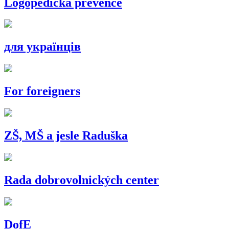
Logopedická prevence
для українців
For foreigners
ZŠ, MŠ a jesle Raduška
Rada dobrovolnických center
DofE