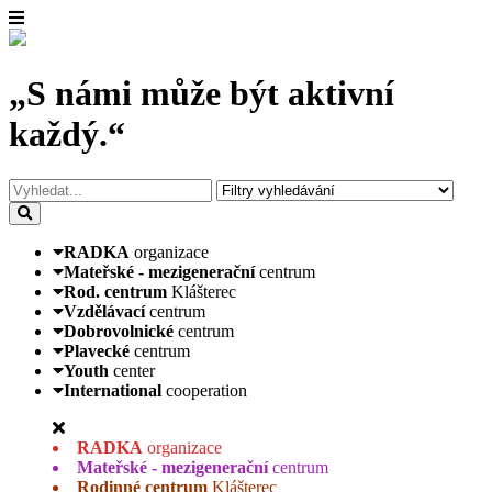
„S námi může být aktivní
každý.“
RADKA
organizace
Mateřské - mezigenerační
centrum
Rod. centrum
Klášterec
Vzdělávací
centrum
Dobrovolnické
centrum
Plavecké
centrum
Youth
center
International
cooperation
RADKA
organizace
Mateřské - mezigenerační
centrum
Rodinné centrum
Klášterec