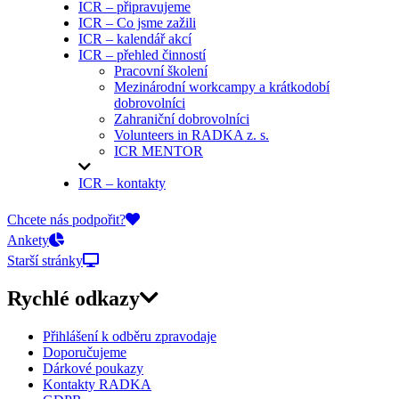
ICR – připravujeme
ICR – Co jsme zažili
ICR – kalendář akcí
ICR – přehled činností
Pracovní školení
Mezinárodní workcampy a krátkodobí
dobrovolníci
Zahraniční dobrovolníci
Volunteers in RADKA z. s.
ICR MENTOR
ICR – kontakty
On-line přihlášky
Chcete nás podpořit?
Ankety
Starší stránky
Rychlé odkazy
Přihlášení k odběru zpravodaje
Doporučujeme
Dárkové poukazy
Kontakty RADKA