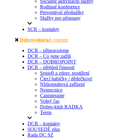
Sociálně aktivizační služby
Rodinné konference
Preventivní přednášky
Služby pro pěstouny
SCR – kontakty
Dobrovolnické
centrum
DCR – připravujeme
DCR – Co jsme zažili
DCR – DOBROPOINT
DCR – přehled činností
Senioři a zdrav. postižení
Čtecí babičky / dědečkové
Nízkoprahová zařízení
Nemocnice
Canisterapie
Volný čas
Dobro-klub RADKA
Teens
DCR – kontakty
SOUSEDÉ plus
Rada DC SZ