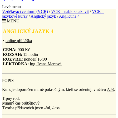
Levé menu
Vzdělávací centrum (VCR)
/
VCR – nabídka aktivit
/
VCR –
jazykové kurzy
/
Anglický jazyk
/
Angličtina 4
MENU
ANGLICKÝ JAZYK 4
•
online přihláška
CENA:
900 Kč
ROZSAH:
15 hodin
ROZVRH:
pondělí 16:00
LEKTORK
A:
Ing. Ivana Mertová
POPIS
Kurz je doporučen mírně pokročilým, kteří se orientují v učivu
AJ3
.
Trpný rod.
Minulý čas průběhový.
Tvorba přídavných jmen -ful, -less.