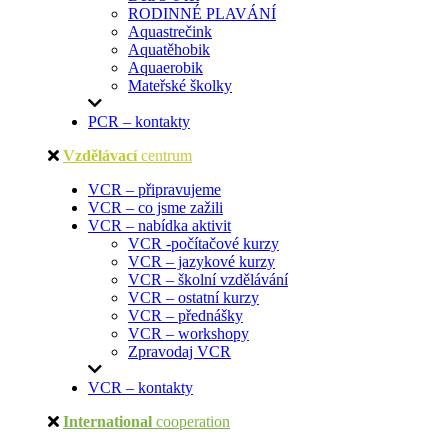
RODINNÉ PLAVÁNÍ
Aquastrečink
Aquatěhobik
Aquaerobik
Mateřské školky
PCR – kontakty
Vzdělávací
centrum
VCR – připravujeme
VCR – co jsme zažili
VCR – nabídka aktivit
VCR -počítačové kurzy
VCR – jazykové kurzy
VCR – školní vzdělávání
VCR – ostatní kurzy
VCR – přednášky
VCR – workshopy
Zpravodaj VCR
VCR – kontakty
International
cooperation