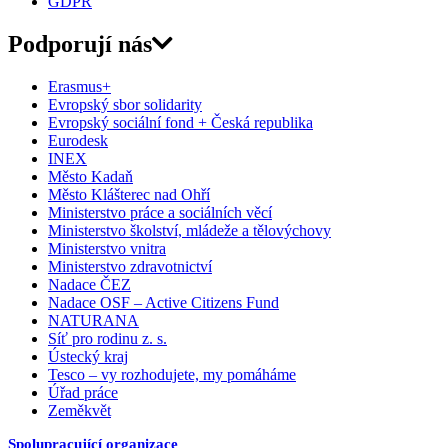
GDPR
Podporují nás
Erasmus+
Evropský sbor solidarity
Evropský sociální fond + Česká republika
Eurodesk
INEX
Město Kadaň
Město Klášterec nad Ohří
Ministerstvo práce a sociálních věcí
Ministerstvo školství, mládeže a tělovýchovy
Ministerstvo vnitra
Ministerstvo zdravotnictví
Nadace ČEZ
Nadace OSF – Active Citizens Fund
NATURANA
Síť pro rodinu z. s.
Ústecký kraj
Tesco – vy rozhodujete, my pomáháme
Úřad práce
Zeměkvět
Spolupracující organizace