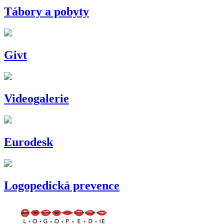
Tábory a pobyty
Givt
Videogalerie
Eurodesk
Logopedická prevence