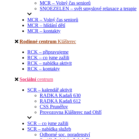
MCR – Volný čas seniorů
SNOEZELEN – svět smyslové relaxace a terapie
MCR – Volný čas seniorů
MCR – hlídání dětí
MCR – kontakty
Rodinné centrum
Klášterec
RCK – připravujeme
RCK – co jsme zažili
RCK – nabídka aktivit
RCK – kontakty
Sociální
centrum
SCR – kalendář aktivit
RADKA Kadaň 630
RADKA Kadaň 612
CSS Prunéřov
Provozovna Klášterec nad Ohří
SCR – co jsme zažili
SCR – nabídka služeb
Odborné soc. poradenství