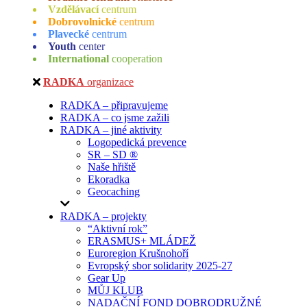
Vzdělávací
centrum
Dobrovolnické
centrum
Plavecké
centrum
Youth
center
International
cooperation
RADKA
organizace
RADKA – připravujeme
RADKA – co jsme zažili
RADKA – jiné aktivity
Logopedická prevence
SR – SD ®
Naše hřiště
Ekoradka
Geocaching
RADKA – projekty
“Aktivní rok”
ERASMUS+ MLÁDEŽ
Euroregion Krušnohoří
Evropský sbor solidarity 2025-27
Gear Up
MŮJ KLUB
NADAČNÍ FOND DOBRODRUŽNÉ