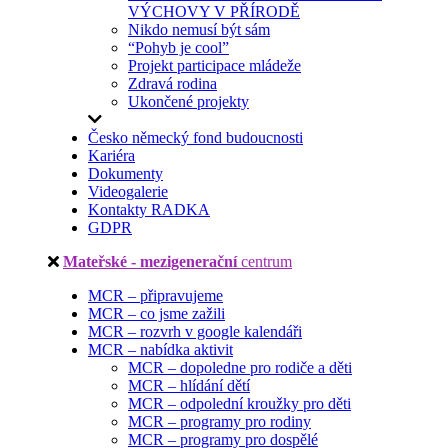
VÝCHOVY V PŘÍRODĚ
Nikdo nemusí být sám
“Pohyb je cool”
Projekt participace mládeže
Zdravá rodina
Ukončené projekty
Česko německý fond budoucnosti
Kariéra
Dokumenty
Videogalerie
Kontakty RADKA
GDPR
Mateřské - mezigenerační
centrum
MCR – připravujeme
MCR – co jsme zažili
MCR – rozvrh v google kalendáři
MCR – nabídka aktivit
MCR – dopoledne pro rodiče a děti
MCR – hlídání dětí
MCR – odpolední kroužky pro děti
MCR – programy pro rodiny
MCR – programy pro dospělé