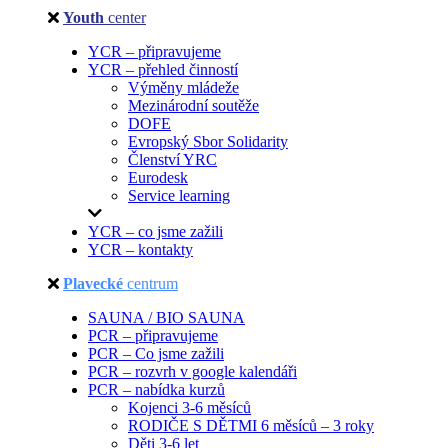
Youth
center
YCR – připravujeme
YCR – přehled činností
Výměny mládeže
Mezinárodní soutěže
DOFE
Evropský Sbor Solidarity
Členství YRC
Eurodesk
Service learning
YCR – co jsme zažili
YCR – kontakty
Plavecké
centrum
SAUNA / BIO SAUNA
PCR – připravujeme
PCR – Co jsme zažili
PCR – rozvrh v google kalendáři
PCR – nabídka kurzů
Kojenci 3-6 měsíců
RODIČE S DĚTMI 6 měsíců – 3 roky
Děti 3-6 let