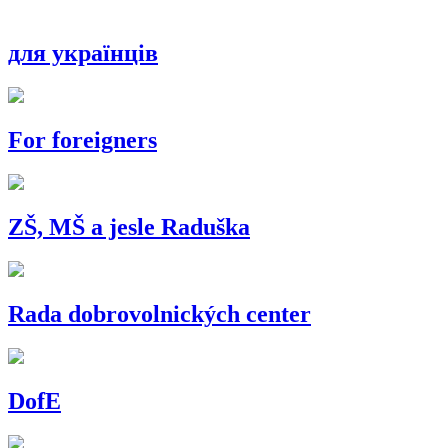
для українців
For foreigners
ZŠ, MŠ a jesle Raduška
Rada dobrovolnických center
DofE