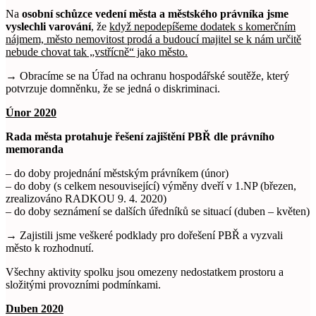
Na
osobní schůzce vedení města a městského právníka jsme
vyslechli varování
, že
když nepodepíšeme dodatek s komerčním
nájmem, město nemovitost prodá a budoucí majitel se k nám určitě
nebude chovat tak „vstřícně“ jako město.
→ Obracíme se na Úřad na ochranu hospodářské soutěže, který
potvrzuje domněnku, že se jedná o diskriminaci.
Únor 2020
Rada města protahuje řešení zajištění PBŘ dle právního
memoranda
– do doby projednání městským právníkem (únor)
– do doby (s celkem nesouvisející) výměny dveří v 1.NP (březen,
zrealizováno RADKOU 9. 4. 2020)
– do doby seznámení se dalších úředníků se situací (duben – květen)
→ Zajistili jsme veškeré podklady pro dořešení PBŘ a vyzvali
město k rozhodnutí.
Všechny aktivity spolku jsou omezeny nedostatkem prostoru a
složitými provozními podmínkami.
Duben 2020