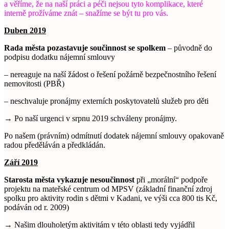
a věříme, že na naší práci a péči nejsou tyto komplikace, které
interně prožíváme znát – snažíme se být tu pro vás.
Duben 2019
Rada města pozastavuje součinnost se spolkem
– původně do
podpisu dodatku nájemní smlouvy
– nereaguje na naší žádost o řešení požárně bezpečnostního řešení
nemovitosti (PBŘ)
– neschvaluje pronájmy externích poskytovatelů služeb pro děti
→ Po naší urgenci v srpnu 2019 schváleny pronájmy.
Po našem (právním) odmítnutí dodatek nájemní smlouvy opakovaně
radou předěláván a předkládán.
Září 2019
Starosta města vykazuje nesoučinnost
při „morální“ podpoře
projektu na mateřské centrum od MPSV (základní finanční zdroj
spolku pro aktivity rodin s dětmi v Kadani, ve výši cca 800 tis Kč,
podáván od r. 2009)
→ Našim dlouholetým aktivitám v této oblasti tedy vyjádřil