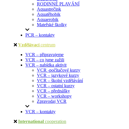
RODINNÉ PLAVÁNÍ
Aquastrečink
Aquatěhobik
Aquaerobik
Mateřské školky
PCR – kontakty
Vzdělávací
centrum
VCR – připravujeme
VCR – co jsme zažili
VCR – nabídka aktivit
VCR -počítačové kurzy
VCR – jazykové kurzy
VCR – školní vzdělávání
VCR – ostatní kurzy
VCR – přednášky
VCR – workshopy
Zpravodaj VCR
VCR – kontakty
International
cooperation