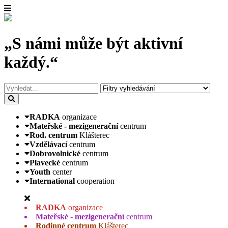
„S námi může být aktivní
každý.“
RADKA
organizace
Mateřské - mezigenerační
centrum
Rod. centrum
Klášterec
Vzdělávací
centrum
Dobrovolnické
centrum
Plavecké
centrum
Youth
center
International
cooperation
RADKA
organizace
Mateřské - mezigenerační
centrum
Rodinné centrum
Klášterec