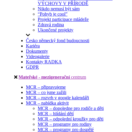
VÝCHOVY V PŘÍRODĚ
Nikdo nemusí být sám
“Pohyb je cool”
Projekt participace mládeže
Zdravá rodina
Ukončené projekty
Česko německý fond budoucnosti
Kariéra
Dokumenty
Videogalerie
Kontakty RADKA
GDPR
Mateřské - mezigenerační
centrum
MCR – připravujeme
MCR – co jsme zažili
MCR – rozvrh v google kalendáři
MCR – nabídka aktivit
MCR – dopoledne pro rodiče a děti
MCR – hlídání dětí
MCR – odpolední kroužky pro děti
MCR – programy pro rodiny
MCR – programy pro dospělé