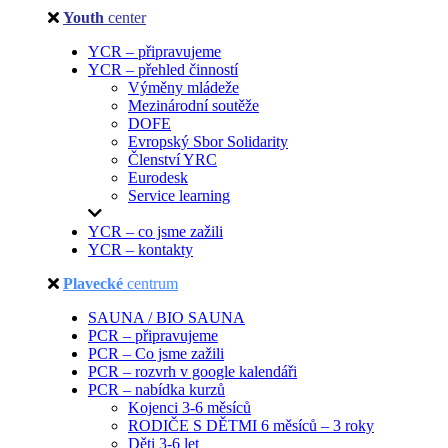
Youth
center
YCR – připravujeme
YCR – přehled činností
Výměny mládeže
Mezinárodní soutěže
DOFE
Evropský Sbor Solidarity
Členství YRC
Eurodesk
Service learning
YCR – co jsme zažili
YCR – kontakty
Plavecké
centrum
SAUNA / BIO SAUNA
PCR – připravujeme
PCR – Co jsme zažili
PCR – rozvrh v google kalendáři
PCR – nabídka kurzů
Kojenci 3-6 měsíců
RODIČE S DĚTMI 6 měsíců – 3 roky
Děti 3-6 let