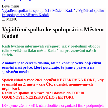
Levé menu
Vyjádření spolku ke spolupráci s Městem Kadaň
/
Vyjádření spolku
ke spolupráci s Městem Kadaň
MENU
Vyjádření spolku ke spolupráci s Městem
Kadaň
Rádi bychom informovali veřejnost, jak v posledním období
čelíme velkému tlaku města Kadaň na provozování našich
služeb.
Anabáze je to celkem dlouhá, ale na konci je velké objektivní
ocenění naší práce
, které potvrzuje, že jsme v právu a na
správném místě:
Spolek získal v roce 2021 ocenění NEZISKOVKA ROKU, kdy
se umístil na 2. místě v celé ČR, z desítek nominovaných
organizací.
Ředitelka spolku se v roce 2021 dostala do TOP 10
OSOBNOSTÍ NEZISKOVÉHO SEKTORU.
Děkujeme všem, kteří k nám chodíte a organizaci jinak podporujete