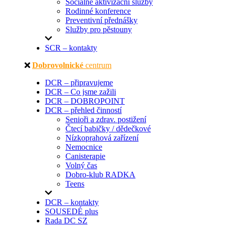
Sociálně aktivizační služby
Rodinné konference
Preventivní přednášky
Služby pro pěstouny
SCR – kontakty
Dobrovolnické
centrum
DCR – připravujeme
DCR – Co jsme zažili
DCR – DOBROPOINT
DCR – přehled činností
Senioři a zdrav. postižení
Čtecí babičky / dědečkové
Nízkoprahová zařízení
Nemocnice
Canisterapie
Volný čas
Dobro-klub RADKA
Teens
DCR – kontakty
SOUSEDÉ plus
Rada DC SZ