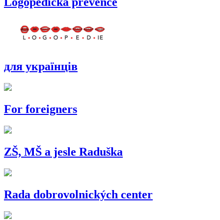
Logopedická prevence
для українців
For foreigners
ZŠ, MŠ a jesle Raduška
Rada dobrovolnických center