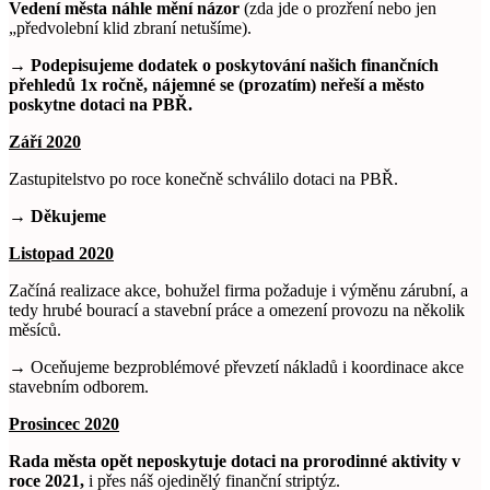
Vedení města náhle mění názor
(zda jde o prozření nebo jen
„předvolební klid zbraní netušíme).
→
Podepisujeme dodatek o poskytování našich finančních
přehledů 1x ročně, nájemné se (prozatím) neřeší a město
poskytne dotaci na PBŘ.
Září 2020
Zastupitelstvo po roce konečně schválilo dotaci na PBŘ.
→ Děkujeme
Listopad 2020
Začíná realizace akce, bohužel firma požaduje i výměnu zárubní, a
tedy hrubé bourací a stavební práce a omezení provozu na několik
měsíců.
→ Oceňujeme bezproblémové převzetí nákladů i koordinace akce
stavebním odborem.
Prosincec 2020
Rada města opět neposkytuje dotaci na prorodinné aktivity v
roce 2021,
i přes náš ojedinělý finanční striptýz.