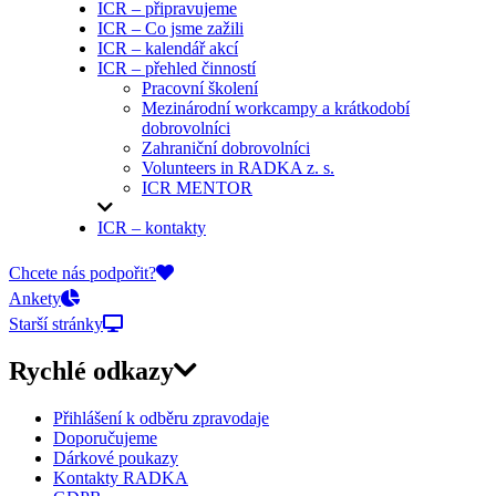
ICR – připravujeme
ICR – Co jsme zažili
ICR – kalendář akcí
ICR – přehled činností
Pracovní školení
Mezinárodní workcampy a krátkodobí
dobrovolníci
Zahraniční dobrovolníci
Volunteers in RADKA z. s.
ICR MENTOR
ICR – kontakty
On-line přihlášky
Chcete nás podpořit?
Ankety
Starší stránky
Rychlé odkazy
Přihlášení k odběru zpravodaje
Doporučujeme
Dárkové poukazy
Kontakty RADKA