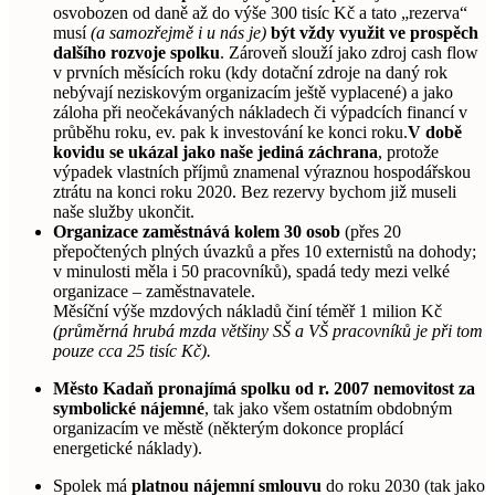
osvobozen od daně až do výše 300 tisíc Kč a tato „rezerva“
musí
(a samozřejmě i u nás je)
být vždy využit ve prospěch
dalšího rozvoje spolku
. Zároveň slouží jako zdroj cash flow
v prvních měsících roku (kdy dotační zdroje na daný rok
nebývají neziskovým organizacím ještě vyplacené) a jako
záloha při neočekávaných nákladech či výpadcích financí v
průběhu roku, ev. pak k investování ke konci roku.
V době
kovidu se ukázal jako naše jediná záchrana
, protože
výpadek vlastních příjmů znamenal výraznou hospodářskou
ztrátu na konci roku 2020. Bez rezervy bychom již museli
naše služby ukončit.
Organizace zaměstnává kolem 30 osob
(přes 20
přepočtených plných úvazků a přes 10 externistů na dohody;
v minulosti měla i 50 pracovníků), spadá tedy mezi velké
organizace – zaměstnavatele.
Měsíční výše mzdových nákladů činí téměř 1 milion Kč
(průměrná hrubá mzda většiny SŠ a VŠ pracovníků je při tom
pouze cca 25 tisíc Kč).
Město Kadaň pronajímá spolku od r. 2007 nemovitost za
symbolické nájemné
, tak jako všem ostatním obdobným
organizacím ve městě (některým dokonce proplácí
energetické náklady).
Spolek má
platnou nájemní smlouvu
do roku 2030 (tak jako