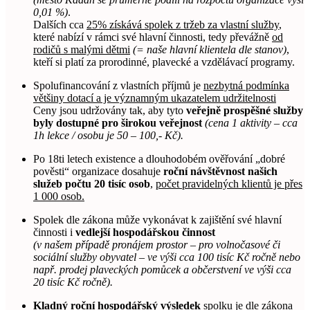
0,01 %)
.
Dalších cca
25% získává spolek z tržeb za vlastní služby
,
které nabízí v rámci své hlavní činnosti, tedy převážně
od
rodičů s malými dětmi
(= naše hlavní klientela dle stanov)
,
kteří si platí za prorodinné, plavecké a vzdělávací programy.
Spolufinancování z vlastních příjmů je
nezbytná podmínka
většiny dotací a je významným ukazatelem udržitelnosti
Ceny jsou udržovány tak, aby tyto
veřejně prospěšné služby
byly dostupné pro širokou veřejnost
(cena 1 aktivity – cca
1h lekce / osobu je 50 – 100,- Kč).
Po 18ti letech existence a dlouhodobém ověřování „dobré
pověsti“ organizace dosahuje
roční návštěvnost našich
služeb počtu 20 tisíc osob
,
počet pravidelných klientů je přes
1 000 osob.
Spolek dle zákona může vykonávat k zajištění své hlavní
činnosti i
vedlejší hospodářskou činnost
(v našem případě pronájem prostor – pro volnočasové či
sociální služby obyvatel – ve výši cca 100 tisíc Kč ročně nebo
např. prodej plaveckých pomůcek a občerstvení ve výši cca
20 tisíc Kč ročně).
Kladný roční hospodářský výsledek
spolku je dle zákona