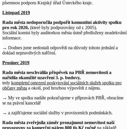
písemnou podporu Krajský úřad Ústeckého kraje.
Listopad 2019
Rada města nedoporučila podpořit komunitní aktivity spolku
pro rok 2020,
(které byly podporovány od r. 2005).
Sociální komisi byly auditorkou města ústně předloženy neadekvátní
informace.
→ Dodnes jsme nedostali odpovědi na důvody tohoto jednání a
doklad nepravdivých nařčení.
Prosinec 2019
Rada města neschválila příspěvek na PBŘ nemovitosti a
nařídila okamžité uzavření 3. p. budovy,
tedy
kompletní omezení poskytování sociálních služeb spolku pro
občany města
a okolí, pod hrozbou výpovědi z nájmu.
→ My ve spolku nadále pokračujeme v přípravách PBŘ, obracíme
se na právní kancelář
→ a zajišťujeme sociální služby v provizorních podmínkách.
Rada města zveřejnila
záměr pronajmout nemovitost naší
provozovny za komerční nájem 800 tis Kč
ročně
na základě