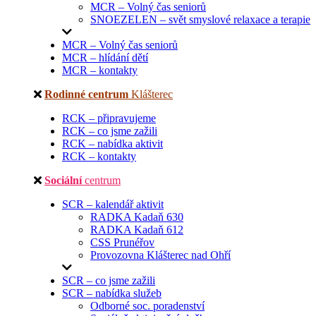
MCR – Volný čas seniorů
SNOEZELEN – svět smyslové relaxace a terapie
MCR – Volný čas seniorů
MCR – hlídání dětí
MCR – kontakty
Rodinné centrum
Klášterec
RCK – připravujeme
RCK – co jsme zažili
RCK – nabídka aktivit
RCK – kontakty
Sociální
centrum
SCR – kalendář aktivit
RADKA Kadaň 630
RADKA Kadaň 612
CSS Prunéřov
Provozovna Klášterec nad Ohří
SCR – co jsme zažili
SCR – nabídka služeb
Odborné soc. poradenství