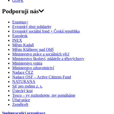
GDPR
Podporují nás
Erasmus+
Evropský sbor solidarity
Evropský sociální fond + Česká republika
Eurodesk
INEX
Město Kadaň
Město Klášterec nad Ohří
Ministerstvo práce a sociálních věcí
Ministerstvo školství, mládeže a tělovýchovy
Ministerstvo vnitra
Ministerstvo zdravotnictví
Nadace ČEZ
Nadace OSF – Active Citizens Fund
NATURANA
Síť pro rodinu z. s.
Ústecký kraj
Tesco – vy rozhodujete, my pomáháme
Úřad práce
Zeměkvět
Spolupracující organizace