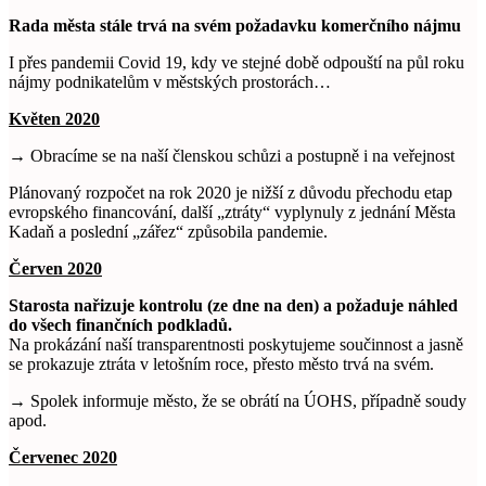
Rada města stále trvá na svém požadavku komerčního nájmu
I přes pandemii Covid 19, kdy ve stejné době odpouští na půl roku
nájmy podnikatelům v městských prostorách…
Květen 2020
→ Obracíme se na naší členskou schůzi a postupně i na veřejnost
Plánovaný rozpočet na rok 2020 je nižší z důvodu přechodu etap
evropského financování, další „ztráty“ vyplynuly z jednání Města
Kadaň a poslední „zářez“ způsobila pandemie.
Červen 2020
Starosta nařizuje kontrolu (ze dne na den) a požaduje náhled
do všech finančních podkladů.
Na prokázání naší transparentnosti poskytujeme součinnost a jasně
se prokazuje ztráta v letošním roce, přesto město trvá na svém.
→ Spolek informuje město, že se obrátí na ÚOHS, případně soudy
apod.
Červenec 2020