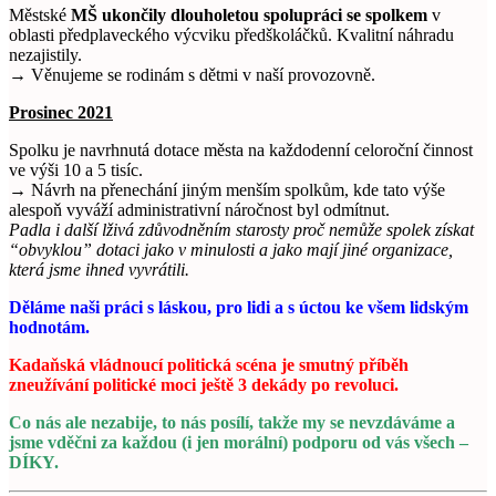
Městské
MŠ ukončily dlouholetou spolupráci se spolkem
v
oblasti předplaveckého výcviku předškoláčků. Kvalitní náhradu
nezajistily.
→ Věnujeme se rodinám s dětmi v naší provozovně.
Prosinec 2021
Spolku je navrhnutá dotace města na každodenní celoroční činnost
ve výši 10 a 5 tisíc.
→ Návrh na přenechání jiným menším spolkům, kde tato výše
alespoň vyváží administrativní náročnost byl odmítnut.
Padla i další lživá zdůvodněním starosty proč nemůže spolek získat
“obvyklou” dotaci jako v minulosti a jako mají jiné organizace,
která jsme ihned vyvrátili.
Děláme naši práci s láskou, pro lidi a s úctou ke všem lidským
hodnotám.
Kadaňská vládnoucí politická scéna je smutný příběh
zneužívání politické moci ještě 3 dekády po revoluci.
Co nás ale nezabije, to nás posílí, takže my se nevzdáváme a
jsme vděčni za každou (i jen morální) podporu od vás všech –
DÍKY.