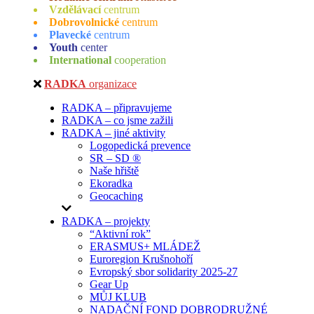
Vzdělávací
centrum
Dobrovolnické
centrum
Plavecké
centrum
Youth
center
International
cooperation
RADKA
organizace
RADKA – připravujeme
RADKA – co jsme zažili
RADKA – jiné aktivity
Logopedická prevence
SR – SD ®
Naše hřiště
Ekoradka
Geocaching
RADKA – projekty
“Aktivní rok”
ERASMUS+ MLÁDEŽ
Euroregion Krušnohoří
Evropský sbor solidarity 2025-27
Gear Up
MŮJ KLUB
NADAČNÍ FOND DOBRODRUŽNÉ