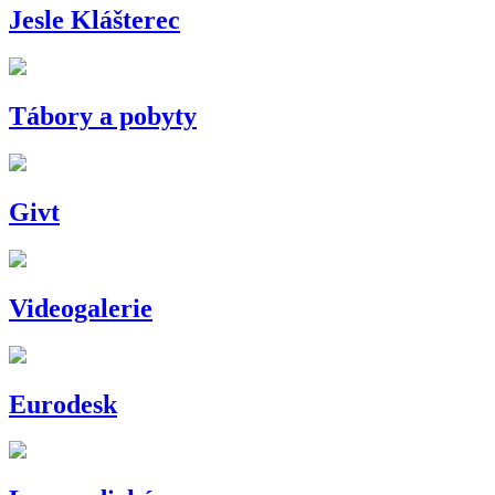
Jesle Klášterec
Tábory a pobyty
Givt
Videogalerie
Eurodesk