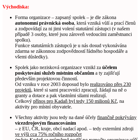
Východiska:
Forma organizace – zapsaný spolek – je dle zákona
autonomní právnická osoba
, která vzniká vůlí a prací členů
a zodpovídají za ni jimi volení statutární zástupci (v našem
případě 3 osoby, které jsou zároveň vedoucími zaměstnanci
spolku).
Funkce statutárních zástupců je u nás dosud vykonávána
zdarma se zákonnou zodpovědností řádného hospodáře a
všemi důsledky).
Spolek jako nezisková organizace vznikl za
účelem
poskytování služeb místním občanům
a ty zajišťují
především projektovou činností.
Od vzniku v roce 2003 doposud bylo
realizováno přes 230
projektů
, které si sami pracovníci zpracují, žádají na ně o
granty a dotace a pak vlastními silami realizují.
Celkový
přínos pro Kadaň byl tedy 150 milionů Kč
, na
aktivity pro místní obyvatele.
Všechny aktivity jsou tedy na dané účely
finančně pokrývány
vícezdrojovým financováním
– z EU, ČR, kraje, obcí nadací apod. – tedy externími zdroji
ve výši cca 75% ročního rozpočet
(město Kadaň se průměrně podílí na rozpočtu organizace výší