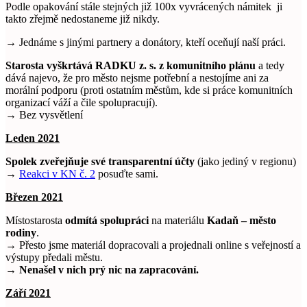
Podle opakování stále stejných již 100x vyvrácených námitek ji
takto zřejmě nedostaneme již nikdy.
→ Jednáme s jinými partnery a donátory, kteří oceňují naší práci.
Starosta vyškrtává RADKU z. s. z komunitního plánu
a tedy
dává najevo, že pro město nejsme potřební a nestojíme ani za
morální podporu (proti ostatním městům, kde si práce komunitních
organizací váží a čile spolupracují).
→ Bez vysvětlení
Leden 2021
Spolek zveřejňuje své transparentní účty
(jako jediný v regionu)
→
Reakci v KN č. 2
posuďte sami.
Březen 2021
Místostarosta
odmítá spolupráci
na materiálu
Kadaň – město
rodiny
.
→
Přesto jsme materiál dopracovali a projednali online s veřejností a
výstupy předali městu.
→ Nenašel v nich prý nic na zapracování.
Září 2021