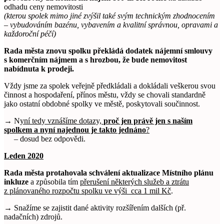
odhadu ceny nemovitosti
(kterou spolek mimo jiné zvýšil také svým technickým zhodnocením
– vybudováním bazénu, vybavením a kvalitní správnou, opravami a
každoroční péčí)
Rada města znovu spolku překládá dodatek nájemní smlouvy
s komerčním nájmem a s hrozbou, že bude nemovitost
nabídnuta k prodeji.
Vždy jsme za spolek veřejně předkládali a dokládali veškerou svou
činnost a hospodaření, přínos městu, vždy se chovali standardně
jako ostatní obdobné spolky ve městě, poskytovali součinnost.
→ N
yní tedy vznášíme dotazy,
proč jen právě jen s naším
spolkem a nyní najednou je takto jednáno
?
– dosud bez odpovědi.
Leden 2020
Rada města protahovala schválení aktualizace Místního plánu
inkluze
a způsobila tím
přerušení některých služeb a ztrátu
z plánovaného rozpočtu spolku ve výši cca 1 mil Kč
.
→ Snažíme se zajistit dané aktivity rozšířením dalších (př.
nadačních) zdrojů.