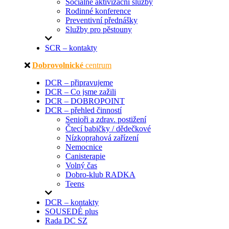
Sociálně aktivizační služby
Rodinné konference
Preventivní přednášky
Služby pro pěstouny
SCR – kontakty
Dobrovolnické
centrum
DCR – připravujeme
DCR – Co jsme zažili
DCR – DOBROPOINT
DCR – přehled činností
Senioři a zdrav. postižení
Čtecí babičky / dědečkové
Nízkoprahová zařízení
Nemocnice
Canisterapie
Volný čas
Dobro-klub RADKA
Teens
DCR – kontakty
SOUSEDÉ plus
Rada DC SZ