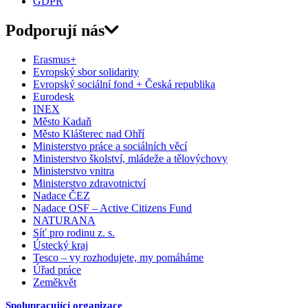
GDPR
Podporují nás
Erasmus+
Evropský sbor solidarity
Evropský sociální fond + Česká republika
Eurodesk
INEX
Město Kadaň
Město Klášterec nad Ohří
Ministerstvo práce a sociálních věcí
Ministerstvo školství, mládeže a tělovýchovy
Ministerstvo vnitra
Ministerstvo zdravotnictví
Nadace ČEZ
Nadace OSF – Active Citizens Fund
NATURANA
Síť pro rodinu z. s.
Ústecký kraj
Tesco – vy rozhodujete, my pomáháme
Úřad práce
Zeměkvět
Spolupracující organizace