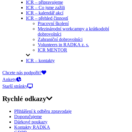
ICR – připravujeme
ICR – Co jsme zažili
ICR – kalendář akcí
ICR – přehled činností
Pracovní školení
Mezinárodní workcampy a krátkodobí
dobrovolníci
Zahraniční dobrovolníci
Volunteers in RADKA z. s.
ICR MENTOR
ICR – kontakty
On-line přihlášky
Chcete nás podpořit?
Ankety
Starší stránky
Rychlé odkazy
Přihlášení k odběru zpravodaje
Doporučujeme
Dárkové poukazy
Kontakty RADKA